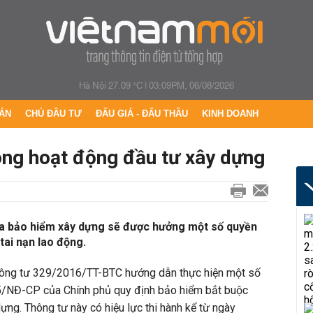
Hà Nội 27.09 °C
|
03:09PM, 06/08/2026
ÁN
CHỦ ĐẦU TƯ
ĐẤU GIÁ - ĐẤU THẦU
KINH DOANH
ong hoạt động đầu tư xây dựng
ia bảo hiểm xây dựng sẽ được hưởng một số quyền
 tai nạn lao động.
Thông tư 329/2016/TT-BTC hướng dẫn thực hiện một số
5/NĐ-CP của Chính phủ quy định bảo hiểm bắt buộc
ựng. Thông tư này có hiệu lực thi hành kể từ ngày