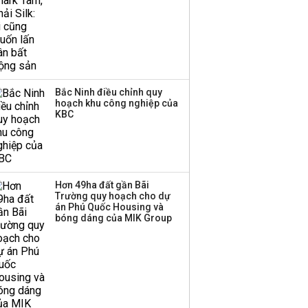
nhóm ngành nào có
tiềm năng dẫn sóng?
Bắc Ninh điều chỉnh quy
hoạch khu công nghiệp của
KBC
Hơn 49ha đất gần Bãi
Trường quy hoạch cho dự
án Phú Quốc Housing và
bóng dáng của MIK Group