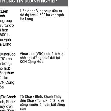
THÔNG TIN DOANH NGHIỆP
sàn báo lãi tăng 64%,
không vay một đồng
Liên danh Vingroup đầu tư
nào từ ngân hàng
đô thị hơn 4.600 ha ven vịnh
Hạ Long
Con gái tỷ phú Phạm
Nhật Vượng lần đầu
tham gia vào hệ sinh
thái Vingroup
Hơn 227.000 tài khoản
Vinaruco (VRG) có lãi trở lại
gia nhập thị trường
nhờ hợp đồng thuê đất tại
chứng khoán trong
KCN Cộng Hòa
tháng 7 biến động
Bamboo Capital và
BCG Land bị hủy tư
cách công ty đại chúng
Từ Shark Bình, Shark Thủy
đến Shark Tam, Khải Silk: Ai
cũng muốn lấn sân bất động
Thị trường thường
sản
‘phất lên’ trong tháng 8,