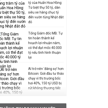
tỷ của Huấn Hoa Hồng:
Từ biệt thự 50 tỷ, dàn
siêu xe hàng chục tỷ
đến vườn tùng Nhật đắt
đỏ
Tổng Giám đốc MB: Tự
tin hoàn thành kế
hoạch lợi nhuận năm,
có thể đạt mốc 40.000
tỷ nếu tình hình thuận
lợi
AI trở nên 'đáng sợ' hơn
Bitcoin: Giới đầu tư tháo
chạy vì thị trường bốc
hơi 40%, 150 tỷ USD bị
rút không thương tiếc
Doanh nghiệp duy nhất
sản xuất vàng mã trên