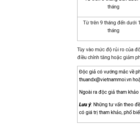
tháng
Từ trên 9 tháng đến dưới 
tháng
Tùy vào mức độ rủi ro của đ
điều chỉnh tăng hoặc giảm ph
Độc giả có vướng mắc về phá
thuandx@vietnammoi.vn ho
Ngoài ra độc giả tham khảo k
Lưu ý
: Những tư vấn theo đề 
có giá trị tham khảo, phổ biế