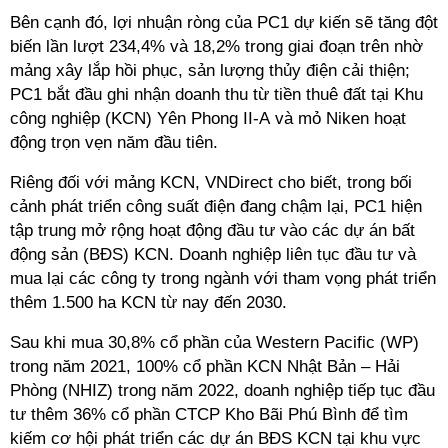
Bên cạnh đó, lợi nhuận ròng của PC1 dự kiến sẽ tăng đột
biến lần lượt 234,4% và 18,2% trong giai đoạn trên nhờ
mảng xây lắp hồi phục, sản lượng thủy điện cải thiện;
PC1 bắt đầu ghi nhận doanh thu từ tiền thuê đất tại Khu
công nghiệp (KCN) Yên Phong II-A và mỏ Niken hoạt
động trọn vẹn năm đầu tiên.
Riêng đối với mảng KCN, VNDirect cho biết, trong bối
cảnh phát triển công suất điện đang chậm lại, PC1 hiện
tập trung mở rộng hoạt động đầu tư vào các dự án bất
động sản (BĐS) KCN. Doanh nghiệp liên tục đầu tư và
mua lại các công ty trong ngành với tham vọng phát triển
thêm 1.500 ha KCN từ nay đến 2030.
Sau khi mua 30,8% cổ phần của Western Pacific (WP)
trong năm 2021, 100% cổ phần KCN Nhật Bản – Hải
Phòng (NHIZ) trong năm 2022, doanh nghiệp tiếp tục đầu
tư thêm 36% cổ phần CTCP Kho Bãi Phú Bình để tìm
kiếm cơ hội phát triển các dự án BĐS KCN tại khu vực