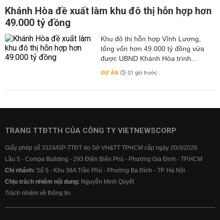
Khánh Hòa đề xuất làm khu đô thị hỗn hợp hơn
49.000 tỷ đồng
Khu đô thị hỗn hợp Vĩnh Lương,
tổng vốn hơn 49.000 tỷ đồng vừa
được UBND Khánh Hòa trình...
DỰ ÁN
01 giờ trước
TRANG TTĐTTH CỦA CÔNG TY VIETNEWSCORP
Giấy phép số 3324/GP-TTĐT do Sở VH&TT TPHCM cấp ngày 20/3/2026
Lầu 5 - Compa Building - 293 Điện Biên Phủ - Phường Gia Định - TP.HCM
Chi nhánh:
Số 5 - Khu 38A Trần Phú - Phường Ba Đình - TP. Hà Nội
Chịu trách nhiệm nội dung:
Nguyễn Minh Quyết
Trách nhiệm về thông tin