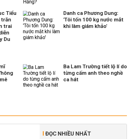
ục Tiểu
Danh ca Phương Dung:
 trăn
'Tôi tốn 100 kg nước mắt
 trai
khi làm giám khảo'
diễn
ây Du
 mĩ
Ba Lam Trường tiết lộ lí do
'hông
từng cấm anh theo nghề
 mê
ca hát
ĐỌC NHIỀU NHẤT