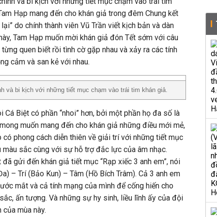
nh và bi kịch với những tiết mục chạm vào trái tim
 Tam Hạp mang đến cho khán giả trong đêm Chung kết
ại” do chính thành viên Vũ Trần viết kịch bản và dàn
c này, Tam Hạp muốn mời khán giả đón Tết sớm với câu
ừng quen biết rồi tình cờ gặp nhau và xảy ra các tính
ng cảm và san kẻ với nhau.
và bi kịch với những tiết mục chạm vào trái tim khán giả.
 Cá Biệt có phần “nhoi” hơn, bởi một phần họ đa số là
ới mong muốn mang đến cho khán giả những điều mới mẻ,
có phong cách diễn thiên về giải trí với những tiết mục
ều màu sắc cùng với sự hỗ trợ đắc lực của âm nhạc.
 đã gửi đến khán giả tiết mục “Rạp xiếc 3 anh em”, nói
 Đa) – Trí (Bảo Kun) – Tâm (Hồ Bích Trâm). Cả 3 anh em
nước mắt và cả tính mạng của mình để cống hiến cho
ắc, ấn tượng. Và những sự hy sinh, liều lĩnh ấy của đội
n của mùa này.