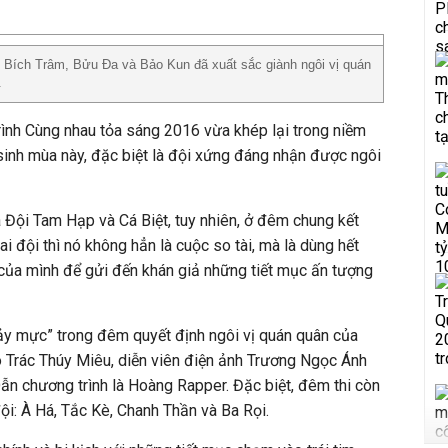
ồ Bích Trâm, Bửu Đa và Bảo Kun đã xuất sắc giành ngôi vị quán
.
ình Cùng nhau tỏa sáng 2016 vừa khép lại trong niềm
 sinh mùa này, đặc biệt là đội xứng đáng nhận được ngôi
a Đội Tam Hạp và Cá Biệt, tuy nhiên, ở đêm chung kết
hai đội thì nó không hẳn là cuộc so tài, mà là dùng hết
của mình để gửi đến khán giả những tiết mục ấn tượng
ảy mực” trong đêm quyết định ngôi vị quán quân của
o Trác Thúy Miêu, diễn viên điện ảnh Trương Ngọc Ánh
Dẫn chương trình là Hoàng Rapper. Đặc biệt, đêm thi còn
ội: À Há, Tắc Kè, Chanh Thần và Ba Rọi.