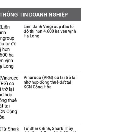
khoản
THÔNG TIN DOANH NGHIỆP
Sau nhịp điều chỉnh
mạnh, CTCK nhìn thấy
Liên danh Vingroup đầu tư
cơ hội ở nhóm cổ phiếu
đô thị hơn 4.600 ha ven vịnh
nào?
Hạ Long
Một thương hiệu thời
trang Việt đóng cửa
sau 5 năm hoạt động,
thanh lý toàn bộ cửa
hàng
Vinaruco (VRG) có lãi trở lại
nhờ hợp đồng thuê đất tại
TOP 10 ngân hàng lãi
KCN Cộng Hòa
lớn nhất từ kinh doanh
ngoại hối nửa đầu năm
2026: Vietcombank
quán quân, ACB dẫn
đầu nhóm tư nhân
Từ Shark Bình, Shark Thủy
Công ty 100 tỷ của