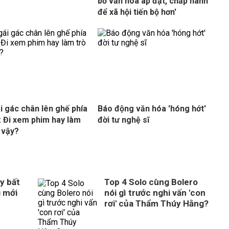
bỏ văn hóa áp đặt, chấp hành
để xã hội tiến bộ hơn'
i gác chân lên ghế phía
Báo động văn hóa 'hóng hớt'
: Đi xem phim hay làm
đời tư nghệ sĩ
ì vậy?
y bất
Top 4 Solo cùng Bolero
g mới
nói gì trước nghi vấn 'con
rơi' của Thẩm Thúy Hằng?