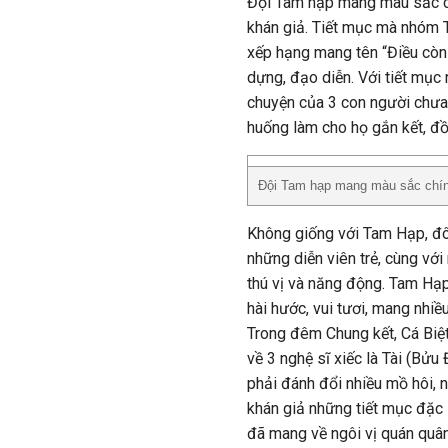
Đội Tam hạp mang màu sắc chí
khán giả. Tiết mục mà nhóm
xếp hạng mang tên “Điều còn l
dựng, đạo diễn. Với tiết mụ
chuyện của 3 con người chưa t
huống làm cho họ gắn kết, đồ
Đội Tam hạp mang màu sắc chính 
Không giống với Tam Hạp, đôi
những diễn viên trẻ, cùng v
thú vị và năng động. Tam Hạp 
hài hước, vui tươi, mang nhi
Trong đêm Chung kết, Cá Biệt
về 3 nghệ sĩ xiếc là Tài (Bửu
phải đánh đổi nhiều mồ hôi, 
khán giả những tiết mục đặc s
đã mang về ngôi vị quán quâ