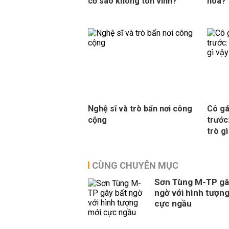
cớ sao không tôn vinh?'
hóa?
Nghệ sĩ và trò bẩn nơi công
Cô gá
cộng
trước
trò g
CÙNG CHUYÊN MỤC
Sơn Tùng M-TP gâ
ngờ với hình tượn
cực ngầu