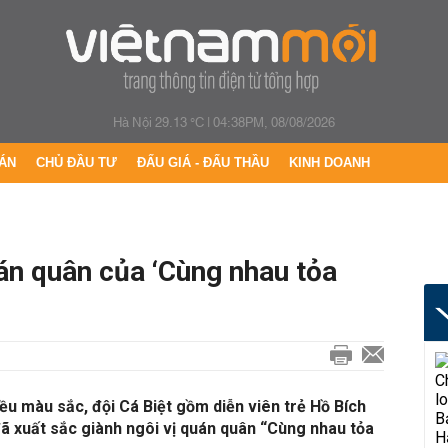
Hà Nội 29.13 °C
|
04:38PM, 08/08/2026
ÁN
CHỦ ĐẦU TƯ
ĐẤU GIÁ - ĐẤU THẦU
KINH DOANH
uán quân của ‘Cùng nhau tỏa
iều màu sắc, đội Cá Biệt gồm diễn viên trẻ Hồ Bích
ã xuất sắc giành ngôi vị quán quân “Cùng nhau tỏa