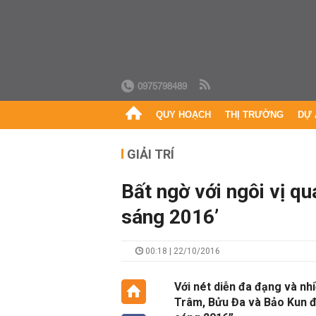
0975798489
QUY HOẠCH
THỊ TRƯỜNG
DỰ 
GIẢI TRÍ
Bất ngờ với ngôi vị q
sáng 2016’
00:18 | 22/10/2016
Với nét diễn đa đạng và nh
Trâm, Bửu Đa và Bảo Kun đ