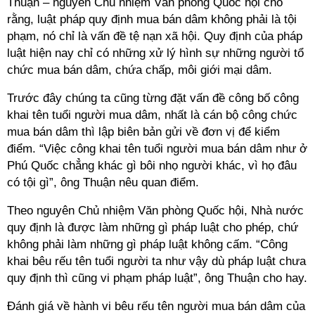
Thuận – nguyên Chủ nhiệm Văn phòng Quốc hội cho
rằng, luật pháp quy định mua bán dâm không phải là tội
phạm, nó chỉ là vấn đề tệ nạn xã hội. Quy định của pháp
luật hiện nay chỉ có những xử lý hình sự những người tổ
chức mua bán dâm, chứa chấp, môi giới mại dâm.
Trước đây chúng ta cũng từng đặt vấn đề công bố công
khai tên tuổi người mua dâm, nhất là cán bộ công chức
mua bán dâm thì lập biên bản gửi về đơn vị để kiểm
điểm. “Việc công khai tên tuổi người mua bán dâm như ở
Phú Quốc chẳng khác gì bôi nhọ người khác, vì họ đâu
có tội gì”, ông Thuận nêu quan điểm.
Theo nguyên Chủ nhiệm Văn phòng Quốc hội, Nhà nước
quy định là được làm những gì pháp luật cho phép, chứ
không phải làm những gì pháp luật không cấm. “Công
khai bêu rếu tên tuổi người ta như vậy dù pháp luật chưa
quy định thì cũng vi phạm pháp luật”, ông Thuận cho hay.
Đánh giá về hành vi bêu rếu tên người mua bán dâm của