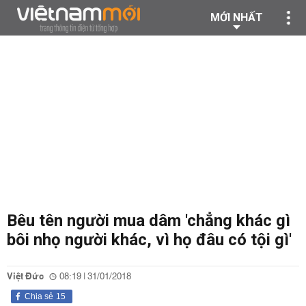
MỚI NHẤT
Bêu tên người mua dâm 'chẳng khác gì
bôi nhọ người khác, vì họ đâu có tội gì'
Việt Đức
08:19 | 31/01/2018
Chia sẻ
15