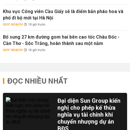
Khu vực Công viên Cầu Giấy sẽ là điểm bắn pháo hoa và
phố đi bộ mới tại Hà Nội
QUY HOẠCH
16 giờ trước
Bổ sung 27 km đường gom hai bên cao tốc Châu Đốc -
Cần Thơ - Sóc Trăng, hoàn thành sau một năm
QUY HOẠCH
16 giờ trước
ĐỌC NHIỀU NHẤT
Đại diện Sun Group kiến
nghị cho phép kế thừa
nghĩa vụ tài chính khi
chuyển nhượng dự án
BĐS