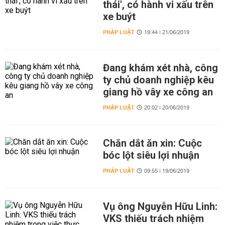
thái', có hành vi xấu trên
xe buýt
PHÁP LUẬT
19:44 | 21/06/2019
Đang khám xét nhà, công
ty chủ doanh nghiệp kêu
giang hồ vây xe công an
PHÁP LUẬT
20:02 | 20/06/2019
Chăn dắt ăn xin: Cuộc
bóc lột siêu lợi nhuận
PHÁP LUẬT
09:55 | 19/06/2019
Vụ ông Nguyễn Hữu Linh:
VKS thiếu trách nhiệm