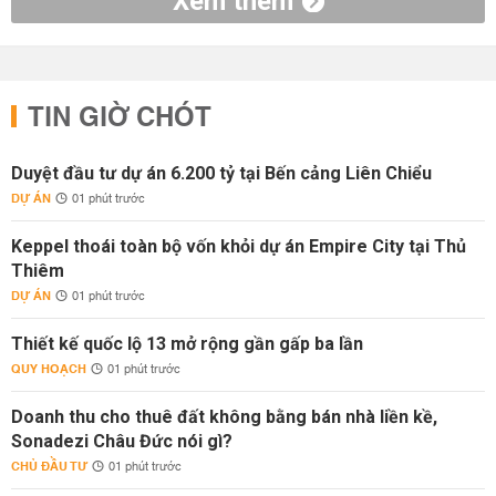
Xem thêm
TIN GIỜ CHÓT
Duyệt đầu tư dự án 6.200 tỷ tại Bến cảng Liên Chiểu
DỰ ÁN
01 phút trước
Keppel thoái toàn bộ vốn khỏi dự án Empire City tại Thủ
Thiêm
DỰ ÁN
01 phút trước
Thiết kế quốc lộ 13 mở rộng gần gấp ba lần
QUY HOẠCH
01 phút trước
Doanh thu cho thuê đất không bằng bán nhà liền kề,
Sonadezi Châu Đức nói gì?
CHỦ ĐẦU TƯ
01 phút trước