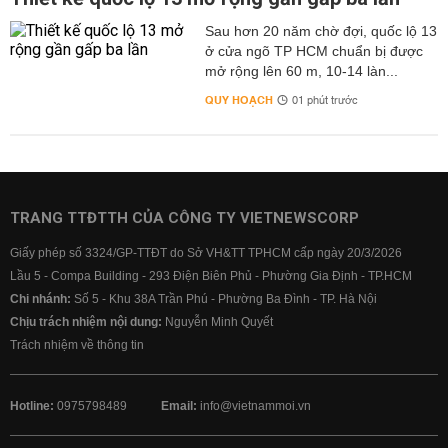
Sau hơn 20 năm chờ đợi, quốc lộ 13
ở cửa ngõ TP HCM chuẩn bị được
mở rộng lên 60 m, 10-14 làn...
QUY HOẠCH
01 phút trước
TRANG TTĐTTH CỦA CÔNG TY VIETNEWSCORP
Giấy phép số 3324/GP-TTĐT do Sở VH&TT TPHCM cấp ngày 20/3/2026
Lầu 5 - Compa Building - 293 Điện Biên Phủ - Phường Gia Định - TP.HCM
Chi nhánh:
Số 5 - Khu 38A Trần Phú - Phường Ba Đình - TP. Hà Nội
Chịu trách nhiệm nội dung:
Nguyễn Minh Quyết
Trách nhiệm về thông tin
Hotline:
0975798489
Email:
info@vietnammoi.vn