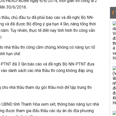
05/HĐXD-ADB6 ngày 6/6/2014, thời gian thi công là 2
đến 30/6/2016.
 thầu, chủ đầu tư đã phải báo cáo và đề nghị Bộ NN-
ông và đã được Bộ đồng ý gia hạn 4 lần, nâng tổng thời
 năm. Tuy nhiên, thực tế đến nay tình hình thi công vẫn
c.
o nhà thầu thi công cầm chừng, không có năng lực tổ
ính hạn chế.
N-PTNT đã 3 lần báo cáo và đề nghị Bộ NN-PTNT đưa
 vào danh sách các nhà thầu thi công không đáp ứng
g cho nhà thầu tham dự gói thầu mới để tập trung thi
 UBND tỉnh Thanh Hóa xem xét, thông báo năng lực nhà
ng được tham gia đấu thầu các dự án do địa phương