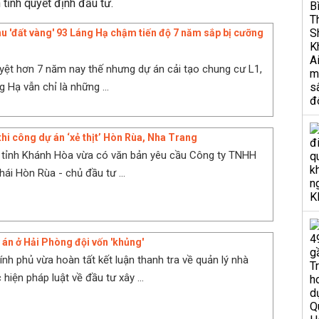
 tỉnh quyết định đầu tư.
hu 'đất vàng' 93 Láng Hạ chậm tiến độ 7 năm sắp bị cưỡng
ệt hơn 7 năm nay thế nhưng dự án cải tạo chung cư L1,
g Hạ vẫn chỉ là những ...
hi công dự án ‘xẻ thịt’ Hòn Rùa, Nha Trang
 tỉnh Khánh Hòa vừa có văn bản yêu cầu Công ty TNHH
thái Hòn Rùa - chủ đầu tư ...
 án ở Hải Phòng đội vốn 'khủng'
ính phủ vừa hoàn tất kết luận thanh tra về quản lý nhà
hiện pháp luật về đầu tư xây ...