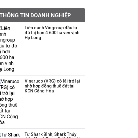
Việt Nam muốn phát
triển quỹ hưu trí: Từ tiết
THÔNG TIN DOANH NGHIỆP
kiệm gia đình thành
nguồn cấp vốn dài hạn
Liên danh Vingroup đầu tư
và kinh nghiệm từ
đô thị hơn 4.600 ha ven vịnh
Malaysia
Hạ Long
Quy mô quỹ PYN Elite
giảm hơn 2.100 tỷ đồng
sau tháng 7 ‘tồi tệ’
Vinaruco (VRG) có lãi trở lại
Iran xem xét cấm tàu
nhờ hợp đồng thuê đất tại
KCN Cộng Hòa
Mỹ qua eo biển
Hormuz, giá dầu bật
tăng trở lại
Thành viên HĐQT
VPBankS xin từ nhiệm
Từ Shark Bình, Shark Thủy