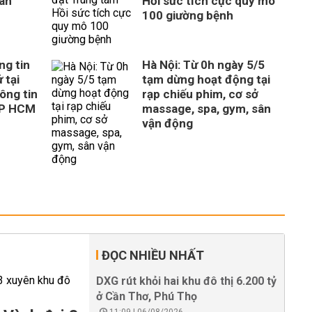
uan
Hồi sức tích cực quy mô
100 giường bệnh
ng tin
Hà Nội: Từ 0h ngày 5/5
 tại
tạm dừng hoạt động tại
ông tin
rạp chiếu phim, cơ sở
TP HCM
massage, spa, gym, sân
vận động
ĐỌC NHIỀU NHẤT
DXG rút khỏi hai khu đô thị 6.200 tỷ
ở Cần Thơ, Phú Thọ