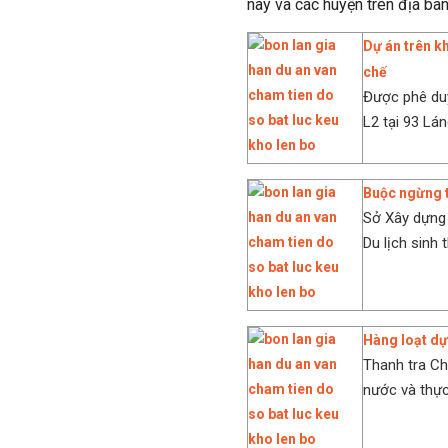
này và các huyện trên địa bàn
Dự án trên k
chế
Được phê duy
L2 tại 93 Lán
Buộc ngừng t
Sở Xây dựng
Du lịch sinh 
Hàng loạt dự
Thanh tra Ch
nước và thực 