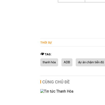
THỜI SỰ
TAG:
thanh hóa
ADB
dự án chậm tiến độ
CÙNG CHỦ ĐỀ