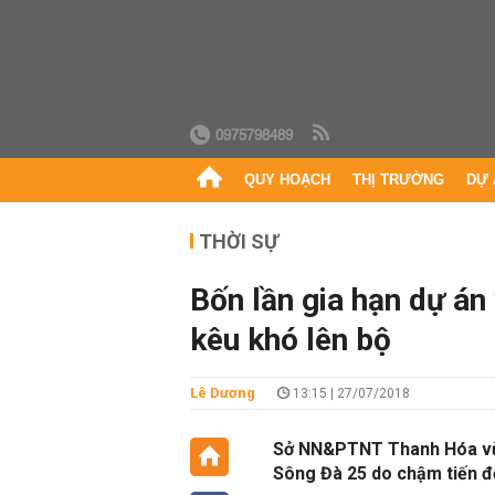
0975798489
QUY HOẠCH
THỊ TRƯỜNG
DỰ 
THỜI SỰ
Bốn lần gia hạn dự án
kêu khó lên bộ
Lê Dương
13:15 | 27/07/2018
Sở NN&PTNT Thanh Hóa vừa
Sông Đà 25 do chậm tiến độ