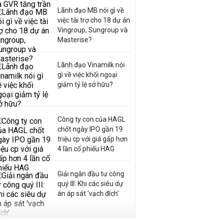
Lãnh đạo MB nói gì về
việc tài trợ cho 18 dự án
Vingroup, Sungroup và
Masterise?
Lãnh đạo Vinamilk nói
gì về việc khối ngoại
giảm tỷ lệ sở hữu?
Công ty con của HAGL
chốt ngày IPO gần 19
triệu cp với giá gấp hơn
4 lần cổ phiếu HAG
Giải ngân đầu tư công
quý III: Khi các siêu dự
án áp sát 'vạch đích'