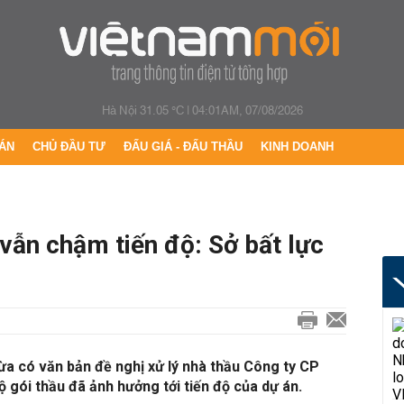
Hà Nội 31.05 °C
|
04:01AM, 07/08/2026
ÁN
CHỦ ĐẦU TƯ
ĐẤU GIÁ - ĐẤU THẦU
KINH DOANH
 vẫn chậm tiến độ: Sở bất lực
 có văn bản đề nghị xử lý nhà thầu Công ty CP
 gói thầu đã ảnh hưởng tới tiến độ của dự án.