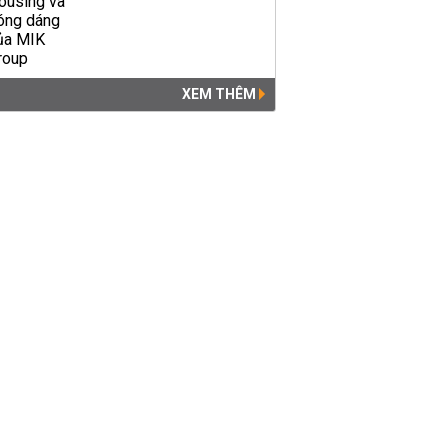
XEM THÊM
Bún dưa hấu, bánh tráng
thanh long xuất khẩu
TIÊU DÙNG
07:34 | 28/02/2020