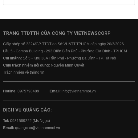
Lãi suất tiết kiệm
Lãi suất tiền gửi
Lãi suất ngân hàng Agribank
Lãi suất ngân hàng Sacombank
Lãi suất ngân hàng BIDV
TRANG TTĐTTH CỦA CÔNG TY VIETNEWSCORP
Lãi suất ngân hàng Vietinbank
Giấy phép số 3324/GP-TTĐT do Sở VH&TT TPHCM cấp ngày 20/3/2026
Lãi suất ngân hàng Vietcombank
Lầu 5 - Compa Building - 293 Điện Biên Phủ - Phường Gia Định - TP.HCM
Chi nhánh:
Số 5 - Khu 38A Trần Phú - Phường Ba Đình - TP. Hà Nội
Chịu trách nhiệm nội dung:
Nguyễn Minh Quyết
Trách nhiệm về thông tin
Hotline:
0975798489
Email:
info@vietnammoi.vn
DỊCH VỤ QUẢNG CÁO:
Tel:
0931589222 (Ms Ngọc)
Email:
quangcao@vietnammoi.vn