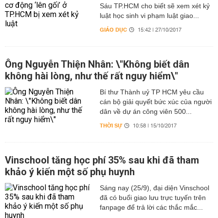
Sáu TP.HCM cho biết sẽ xem xét kỷ
luật học sinh vi phạm luật giao...
GIÁO DỤC
15:42 | 27/10/2017
Ông Nguyễn Thiện Nhân: \"Không biết dân
không hài lòng, như thế rất nguy hiểm\"
Bí thư Thành uỷ TP HCM yêu cầu
cán bộ giải quyết bức xúc của người
dân về dự án công viên 500...
THỜI SỰ
10:58 | 15/10/2017
Vinschool tăng học phí 35% sau khi đã tham
khảo ý kiến một số phụ huynh
Sáng nay (25/9), đại diện Vinschool
đã có buổi giao lưu trực tuyến trên
fanpage để trả lời các thắc mắc...