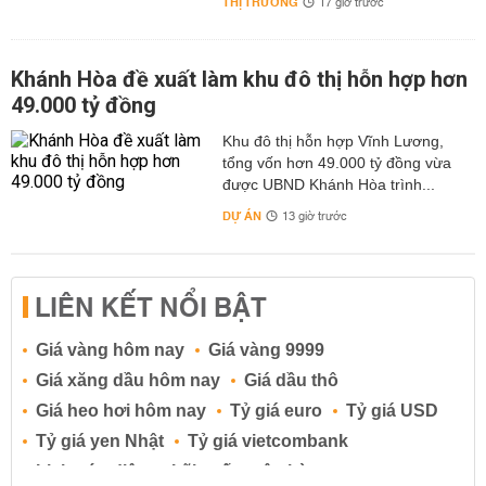
THỊ TRƯỜNG
17 giờ trước
Khánh Hòa đề xuất làm khu đô thị hỗn hợp hơn
49.000 tỷ đồng
Khu đô thị hỗn hợp Vĩnh Lương,
tổng vốn hơn 49.000 tỷ đồng vừa
được UBND Khánh Hòa trình...
DỰ ÁN
13 giờ trước
LIÊN KẾT NỔI BẬT
Giá vàng hôm nay
Giá vàng 9999
Giá xăng dầu hôm nay
Giá dầu thô
Giá heo hơi hôm nay
Tỷ giá euro
Tỷ giá USD
Tỷ giá yen Nhật
Tỷ giá vietcombank
Lịch cúp điện
Lãi suất ngân hàng