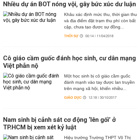
Nhiều dự án BOT nóng vội, gây bức xúc dư luận
Khâu xác định mức thu, thời gian thu
và địa điểm đặt trạm thu phí còn bất
cập, chưa tạo được sự đồng...
THỜI SỰ
00:14 | 11/04/2018
Cô giáo cầm guốc đánh học sinh, cư dân mạng
Việt phẫn nộ
Một học sinh bị cô giáo cầm guốc
đánh mạnh vào tay được lan truyền
trên mạng xã hội, khiến nhiều...
GIÁO DỤC
12:18 | 30/10/2017
Nam sinh bị cảnh sát cơ động ‘lên gối’ ở
TP.HCM bị xem xét kỷ luật
Hiệu trưởng Trường THPT Võ Thị