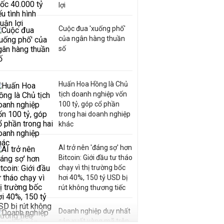
lợi
Cuộc đua 'xuống phố'
của ngân hàng thuần
số
Huấn Hoa Hồng là Chủ
tịch doanh nghiệp vốn
100 tỷ, góp cổ phần
trong hai doanh nghiệp
khác
AI trở nên 'đáng sợ' hơn
Bitcoin: Giới đầu tư tháo
chạy vì thị trường bốc
hơi 40%, 150 tỷ USD bị
rút không thương tiếc
Doanh nghiệp duy nhất
sản xuất vàng mã trên