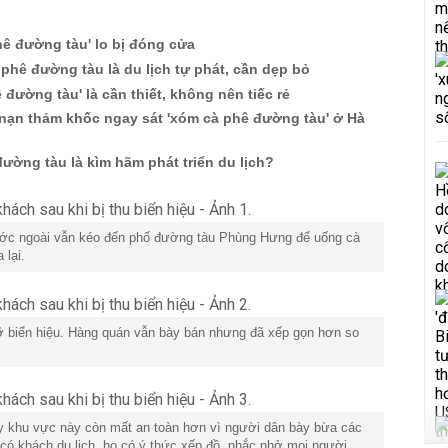
ê đường tàu' lo bị đóng cửa
phê đường tàu là du lịch tự phát, cần dẹp bỏ
 đường tàu' là cần thiết, không nên tiếc rẻ
 nạn thảm khốc ngay sát 'xóm cà phê đường tàu' ở Hà
ường tàu là kìm hãm phát triển du lịch?
ước ngoài vẫn kéo đến phố đường tàu Phùng Hưng để uống cà
 lại.
 biển hiệu. Hàng quán vẫn bày bán nhưng đã xếp gọn hơn so
y khu vực này còn mất an toàn hơn vì người dân bày bừa các
có khách du lịch, họ có ý thức xếp đồ, nhắc nhở mọi người