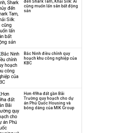
đến Shark Tam, Khải Silk: Ai
‘phất lên’ trong tháng 8,
cũng muốn lấn sân bất động
nhóm ngành nào có
sản
tiềm năng dẫn sóng?
Bắc Ninh điều chỉnh quy
hoạch khu công nghiệp của
KBC
Hơn 49ha đất gần Bãi
Trường quy hoạch cho dự
án Phú Quốc Housing và
bóng dáng của MIK Group