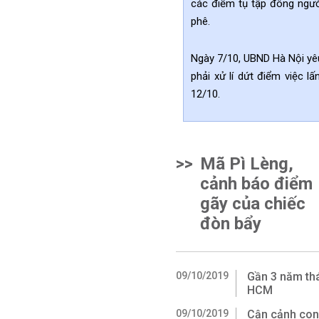
các điểm tụ tập đông ngườ
phê.
Ngày 7/10, UBND Hà Nội yêu
phải xử
lí
dứt điểm việc lấ
12/10.
>>
Mã Pì Lèng,
cảnh báo điểm
gãy của chiếc
đòn bẩy
09/10/2019
Gần 3 năm th
HCM
09/10/2019
Cận cảnh con 