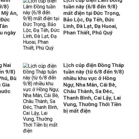
 Ninh
Lịch cúp điện Lâm Đồng
9/8)
tuần này (6/8 đến 9/8)
, Mỹ An,
mất điện tại Đức Trọng,
 Đức
Bảo Lộc, Đạ Tẻh, Đức
Tân
Linh, Đà Lạt, Đạ Huoai,
ều ngày
Phan Thiết, Phú Quý
g Nai
Lịch cúp điện Đồng Tháp
ến 9/8)
tuần này (từ 6/8 đến 9/8)
Phú, Bù
nhiều khu vực ở Hồng
 Gia
Ngự, Nha Mân, Cái Bè,
hước
Châu Thành, Sa Đéc,
Thanh Bình, Cai Lậy, Lai
Vung, Thường Thới Tiền
bị mất điện