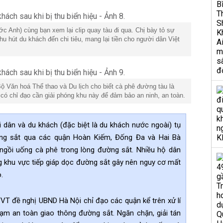
ớc Anh) cùng bạn xem lại clip quay tàu đi qua. Chị bày tỏ sự
hu hút du khách đến chi tiêu, mang lại tiền cho người dân Việt
ộ Văn hoá Thể thao và Du lịch cho biết cà phê đường tàu là
 có chỉ đạo cần giải phóng khu này để đảm bảo an ninh, an toàn.
 dân và du khách (đặc biệt là du khách nước ngoài) tụ
ờng sắt qua các quận Hoàn Kiếm, Đống Đa và Hai Bà
ngồi uống cà phê trong lòng đường sắt. Nhiều hộ dân
g khu vực tiếp giáp dọc đường sắt gây nên nguy cơ mất
.
GTVT đề nghị UBND Hà Nội chỉ đạo các quận kể trên xử
lí
hạm an toàn giao thông đường sắt. Ngăn chặn, giải tán