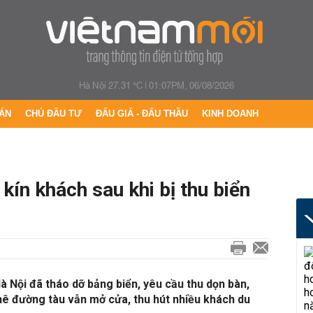
Hà Nội 27.31 °C
|
01:07PM, 06/08/2026
ÁN
CHỦ ĐẦU TƯ
ĐẤU GIÁ - ĐẤU THẦU
KINH DOANH
kín khách sau khi bị thu biển
 Nội đã tháo dỡ bảng biển, yêu cầu thu dọn bàn,
hê đường tàu vẫn mở cửa, thu hút nhiều khách du