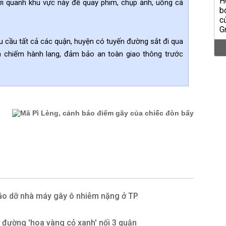
i quanh khu vực này để quay phim, chụp ảnh, uống cà
 cầu tất cả các quận, huyện có tuyến đường sắt đi qua
n chiếm hành lang, đảm bảo an toàn giao thông trước
áo dỡ nhà máy gây ô nhiễm nặng ở TP
đường 'hoa vàng cỏ xanh' nối 3 quận