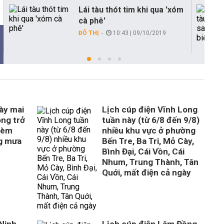
Lái tàu thót tim khi qua 'xóm
cà phê'
ĐÔ THỊ
10:43 | 09/10/2019
gày mai
Lịch cúp điện Vĩnh Long
óng trở
tuần này (từ 6/8 đến 9/8)
kèm
nhiều khu vực ở phường
g mưa
Bến Tre, Ba Tri, Mỏ Cày,
Bình Đại, Cái Vồn, Cái
Nhum, Trung Thành, Tân
Quới, mất điện cả ngày