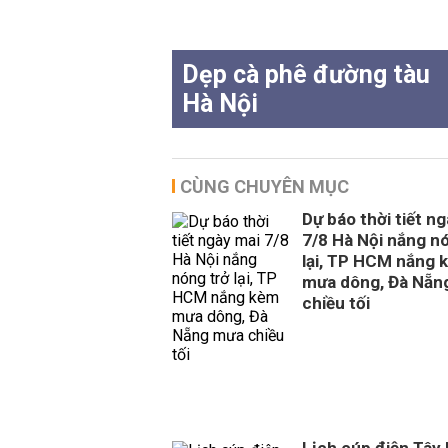
Dẹp cà phê đường tàu
Hà Nội
CÙNG CHUYÊN MỤC
Dự báo thời tiết n
7/8 Hà Nội nắng n
lại, TP HCM nắng 
mưa dông, Đà Nẵn
chiều tối