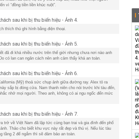
n vì “đồng tiền liền khúc ruột”.
h thích thú ghi hình bằng điện thoại.
iết đã đi khá nhiều nước trên thế giới nhưng chưa nơi nào anh
Do có lan can ngăn cách nên anh cảm thấy khá an toàn.
alifornia (Mỹ) thoả sức chụp ảnh giữa đường ray. Alex tỏ ra
 này sắp bị đóng cửa. Nam thanh niên cho nói trước khi tàu đến,
nhắc nhở mọi người. Theo anh, không có ai ngu ngốc đến mức
 trở về Việt Nam đã lập tức cùng bạn trai và gia đình đến phố
h. Thảo cho biết khu vực này rất đẹp và thú vị. Nếu lúc tàu
g tầng 2 để ngắm thì sẽ đảm bảo an toàn.