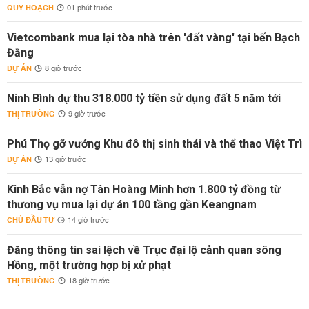
QUY HOẠCH
01 phút trước
Vietcombank mua lại tòa nhà trên 'đất vàng' tại bến Bạch
Đằng
DỰ ÁN
8 giờ trước
Ninh Bình dự thu 318.000 tỷ tiền sử dụng đất 5 năm tới
THỊ TRƯỜNG
9 giờ trước
Phú Thọ gỡ vướng Khu đô thị sinh thái và thể thao Việt Trì
DỰ ÁN
13 giờ trước
Kinh Bắc vẫn nợ Tân Hoàng Minh hơn 1.800 tỷ đồng từ
thương vụ mua lại dự án 100 tầng gần Keangnam
CHỦ ĐẦU TƯ
14 giờ trước
Đăng thông tin sai lệch về Trục đại lộ cảnh quan sông
Hồng, một trường hợp bị xử phạt
THỊ TRƯỜNG
18 giờ trước