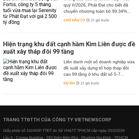
quý II/2026, Phát Đạt cho biết đã
chuyển nhượng toàn bộ 99,34%...
CHỦ ĐẦU TƯ
21 giờ trước
Hiện trạng khu đất cạnh hầm Kim Liên được đề
xuất xây tháp đôi 99 tầng
Liên danh một số doanh nghiệp vừa
đề xuất xây dựng tổ hợp tháp đôi
cao 99 tầng ở khu đất số 5-7...
DỰ ÁN
21 giờ trước
TRANG TTĐTTH CỦA CÔNG TY VIETNEWSCORP
Giấy phép số 3324/GP-TTĐT do Sở VH&TT TPHCM cấp ngày 20/3/2026
Lầu 5 - Compa Building - 293 Điện Biên Phủ - Phường Gia Định - TP.HCM