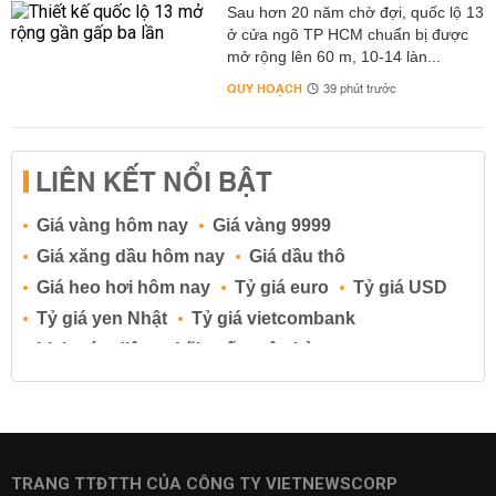
Sau hơn 20 năm chờ đợi, quốc lộ 13
ở cửa ngõ TP HCM chuẩn bị được
mở rộng lên 60 m, 10-14 làn...
QUY HOẠCH
39 phút trước
LIÊN KẾT NỔI BẬT
Giá vàng hôm nay
Giá vàng 9999
Giá xăng dầu hôm nay
Giá dầu thô
Giá heo hơi hôm nay
Tỷ giá euro
Tỷ giá USD
Tỷ giá yen Nhật
Tỷ giá vietcombank
Lịch cúp điện
Lãi suất ngân hàng
Lãi suất tiết kiệm
Lãi suất tiền gửi
Lãi suất ngân hàng Agribank
Lãi suất ngân hàng Sacombank
Lãi suất ngân hàng BIDV
TRANG TTĐTTH CỦA CÔNG TY VIETNEWSCORP