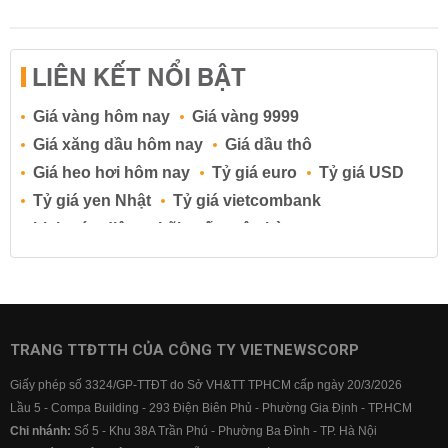
LIÊN KẾT NỔI BẬT
Giá vàng hôm nay
Giá vàng 9999
Giá xăng dầu hôm nay
Giá dầu thô
Giá heo hơi hôm nay
Tỷ giá euro
Tỷ giá USD
Tỷ giá yen Nhật
Tỷ giá vietcombank
Lịch cúp điện
Lãi suất ngân hàng
Lãi suất tiết kiệm
Lãi suất tiền gửi
Lãi suất ngân hàng Agribank
Lãi suất ngân hàng Sacombank
Lãi suất ngân hàng BIDV
TRANG TTĐTTH CỦA CÔNG TY VIETNEWSCORP
Lãi suất ngân hàng Vietinbank
Giấy phép số 3324/GP-TTĐT do Sở VH&TT TPHCM cấp ngày 20/3/2026
Lãi suất ngân hàng Vietcombank
Lầu 5 - Compa Building - 293 Điện Biên Phủ - Phường Gia Định - TP.HCM
Chi nhánh:
Số 5 - Khu 38A Trần Phú - Phường Ba Đình - TP. Hà Nội