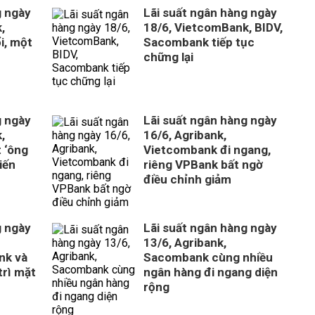
g ngày
Lãi suất ngân hàng ngày
,
18/6, VietcomBank, BIDV,
i, một
Sacombank tiếp tục
chững lại
g ngày
Lãi suất ngân hàng ngày
,
16/6, Agribank,
 ‘ông
Vietcombank đi ngang,
iến
riêng VPBank bất ngờ
điều chỉnh giảm
g ngày
Lãi suất ngân hàng ngày
13/6, Agribank,
nk và
Sacombank cùng nhiều
trì mặt
ngân hàng đi ngang diện
rộng