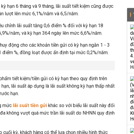
i kỳ hạn 6 tháng và 9 tháng, lãi suất tiết kiệm cũng được
lần lượt lên mức 6,1%/năm và 6,5/năm.
u chỉnh lãi suất tăng 0,6 điểm % đối với kỳ hạn 18
 6,9%/năm, và kỳ hạn 364 ngày lên mức 6,6%/năm.
 huy động cho các khoản tiền gửi có kỳ hạn ngắn 1 - 3
,1 điểm %, đồng loạt được ấn định tại mức 0,2%/năm.
hẩm tiết kiệm/tiền gửi có kỳ hạn theo quy định trên
 hạn, lãi suất áp dụng là lãi suất không kỳ hạn thấp nhất
trước hạn.
ng mức
lãi suất tiền gửi
khác so với biểu lãi suất này đối
i đa không vượt quá mức trần lãi suất do NHNN quy định
ào cuối kỳ, khách hàng có thể lựa chọn nhiều hình thức