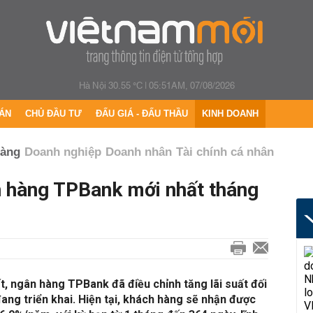
Hà Nội 30.55 °C
|
05:51AM, 07/08/2026
ÁN
CHỦ ĐẦU TƯ
ĐẤU GIÁ - ĐẤU THẦU
KINH DOANH
hàng
Doanh nghiệp
Doanh nhân
Tài chính cá nhân
ân hàng TPBank mới nhất tháng
t, ngân hàng TPBank đã điều chỉnh tăng lãi suất đối
đang triển khai. Hiện tại, khách hàng sẽ nhận được