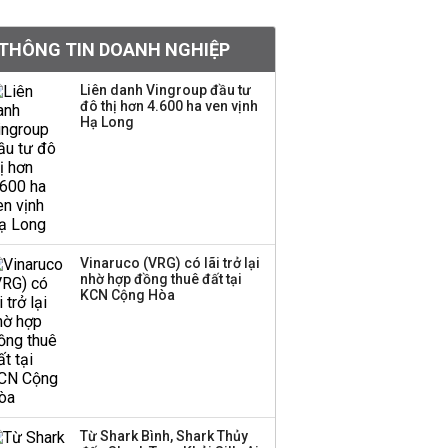
Việt Nam muốn phát
THÔNG TIN DOANH NGHIỆP
triển quỹ hưu trí: Từ tiết
kiệm gia đình thành
Liên danh Vingroup đầu tư
nguồn cấp vốn dài hạn
đô thị hơn 4.600 ha ven vịnh
và kinh nghiệm từ
Hạ Long
Malaysia
Quy mô quỹ PYN Elite
giảm hơn 2.100 tỷ đồng
sau tháng 7 ‘tồi tệ’
Vinaruco (VRG) có lãi trở lại
nhờ hợp đồng thuê đất tại
Iran xem xét cấm tàu
KCN Cộng Hòa
Mỹ qua eo biển
Hormuz, giá dầu bật
tăng trở lại
Thành viên HĐQT
VPBankS xin từ nhiệm
Từ Shark Bình, Shark Thủy