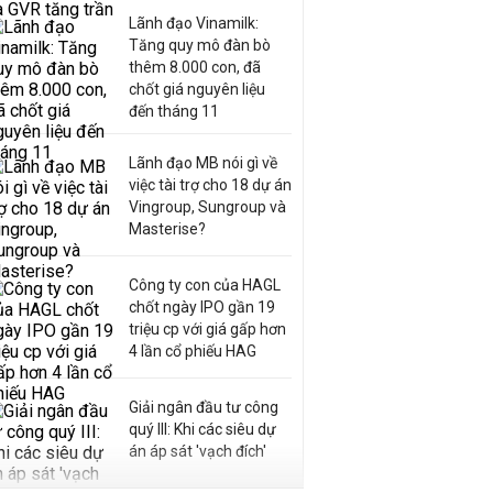
Lãnh đạo Vinamilk:
Tăng quy mô đàn bò
thêm 8.000 con, đã
chốt giá nguyên liệu
đến tháng 11
Lãnh đạo MB nói gì về
việc tài trợ cho 18 dự án
Vingroup, Sungroup và
Masterise?
Công ty con của HAGL
chốt ngày IPO gần 19
triệu cp với giá gấp hơn
4 lần cổ phiếu HAG
Giải ngân đầu tư công
quý III: Khi các siêu dự
án áp sát 'vạch đích'