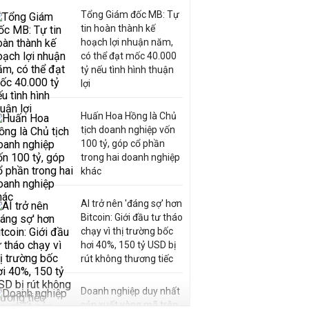
Tổng Giám đốc MB: Tự
tin hoàn thành kế
hoạch lợi nhuận năm,
có thể đạt mốc 40.000
tỷ nếu tình hình thuận
lợi
Huấn Hoa Hồng là Chủ
tịch doanh nghiệp vốn
100 tỷ, góp cổ phần
trong hai doanh nghiệp
khác
AI trở nên 'đáng sợ' hơn
Bitcoin: Giới đầu tư tháo
chạy vì thị trường bốc
hơi 40%, 150 tỷ USD bị
rút không thương tiếc
Doanh nghiệp duy nhất
sản xuất vàng mã trên