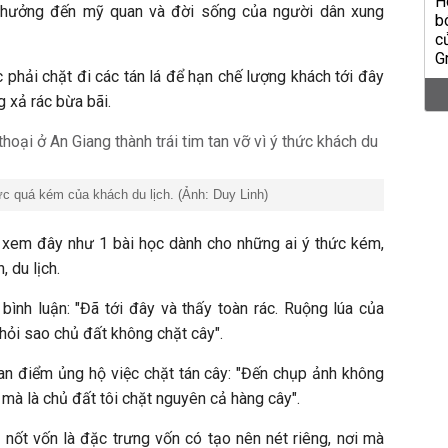
h hưởng đến mỹ quan và đời sống của người dân xung
 phải chặt đi các tán lá để hạn chế lượng khách tới đây
g xả rác bừa bãi.
ức quá kém của khách du lịch. (Ảnh: Duy Linh)
à xem đây như 1 bài học dành cho những ai ý thức kém,
, du lịch.
nh luận: "Đã tới đây và thấy toàn rác. Ruộng lúa của
 hỏi sao chủ đất không chặt cây".
an điểm ủng hộ việc chặt tán cây: "Đến chụp ảnh không
i mà là chủ đất tôi chặt nguyên cả hàng cây".
 nốt vốn là đặc trưng vốn có tạo nên nét riêng, nơi mà