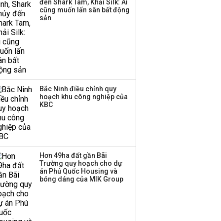
đến Shark Tam, Khải Silk: Ai
‘phất lên’ trong tháng 8,
cũng muốn lấn sân bất động
nhóm ngành nào có
sản
tiềm năng dẫn sóng?
Bắc Ninh điều chỉnh quy
hoạch khu công nghiệp của
KBC
Hơn 49ha đất gần Bãi
Trường quy hoạch cho dự
án Phú Quốc Housing và
bóng dáng của MIK Group