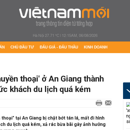
Hà Nội 27.71 °C
|
12:15AM, 06/08/2026
ÁN
CHỦ ĐẦU TƯ
ĐẤU GIÁ - ĐẤU THẦU
KINH DOANH
'huyền thoại' ở An Giang thành
 thức khách du lịch quá kém
 thoại" tại An Giang bị chặt bớt tán lá, mất đi hình
ách du lịch quá kém, xả rác bừa bãi gây ảnh hưởng