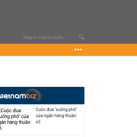
Cuộc đua 'xuống phố'
của ngân hàng thuần
số