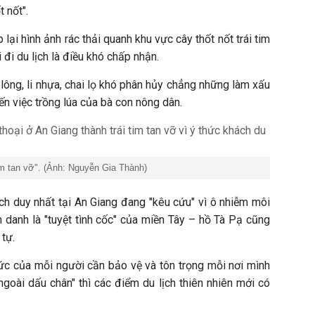
t nốt".
ại hình ảnh rác thải quanh khu vực cây thốt nốt trái tim
i đi du lịch là điều khó chấp nhận.
i lông, li nhựa, chai lọ khó phân hủy chẳng những làm xấu
n việc trồng lúa của bà con nông dân.
 tim tan vỡ". (Ảnh: Nguyễn Gia Thành)
ch duy nhất tại An Giang đang "kêu cứu" vì ô nhiễm môi
 danh là "tuyệt tình cốc" của miền Tây – hồ Tà Pạ cũng
 tự.
hức của mỗi người cần bảo vệ và tôn trọng mỗi nơi mình
 ngoài dấu chân" thì các điểm du lịch thiên nhiên mới có