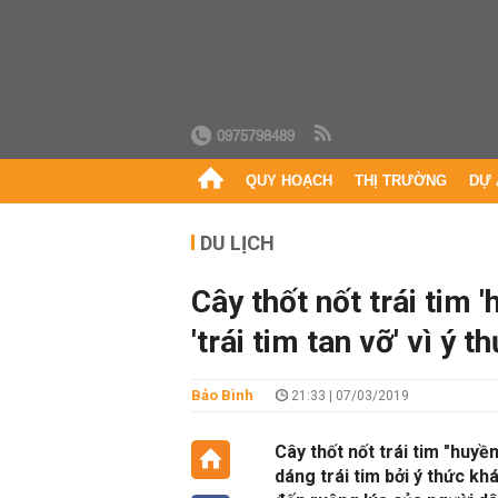
0975798489
QUY HOẠCH
THỊ TRƯỜNG
DỰ 
DU LỊCH
Cây thốt nốt trái tim 
'trái tim tan vỡ' vì ý
Bảo Bình
21:33 | 07/03/2019
Cây thốt nốt trái tim "huyền
dáng trái tim bởi ý thức kh