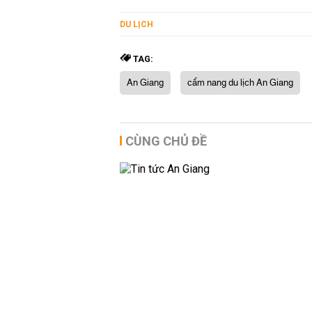
DU LỊCH
TAG:
An Giang
cẩm nang du lịch An Giang
CÙNG CHỦ ĐỀ