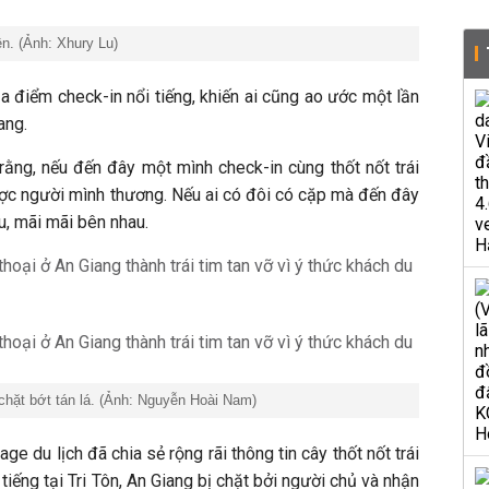
ên. (Ảnh: Xhury Lu)
địa điểm check-in nổi tiếng, khiến ai cũng ao ước một lần
iang.
 rằng, nếu đến đây một mình check-in cùng thốt nốt trái
ược người mình thương. Nếu ai có đôi có cặp mà đến đây
u, mãi mãi bên nhau.
 chặt bớt tán lá. (Ảnh: Nguyễn Hoài Nam)
ge du lịch đã chia sẻ rộng rãi thông tin cây thốt nốt trái
i tiếng tại Tri Tôn, An Giang bị chặt bởi người chủ và nhận