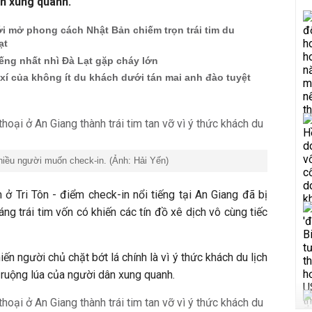
ân xung quanh.
i mở phong cách Nhật Bản chiếm trọn trái tim du
ạt
ếng nhất nhì Đà Lạt gặp cháy lớn
í của không ít du khách dưới tán mai anh đào tuyệt
nhiều người muốn check-in. (Ảnh: Hải Yến)
m ở Tri Tôn - điểm check-in nổi tiếng tại An Giang đã bị
dáng trái tim vốn có khiến các tín đồ xê dịch vô cùng tiếc
iến người chủ chặt bớt lá chính là vì ý thức khách du lịch
ruộng lúa của người dân xung quanh.