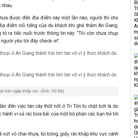
c nhau.
 chưa được đến địa điểm này một lần nào, người thì cho
địa điểm nổi tiếng của du khách khi ghé thăm An Giang.
ỏ ra tiếc nuối trước thông tin này: "Tôi còn chưa chụp
người yêu tới đây check-in".
ải tràn ngập khắp nơi. (Ảnh: Vũ Đệ)
ẫn đến việc tán cây thốt nốt ở Tri Tôn bị chặt bớt là do
 hành vi xả rác bừa bãi của một bộ phận các bạn trẻ tới
 vứt vỏ chai nhựa, túi bóng, giấy rác khắp khu vực cánh