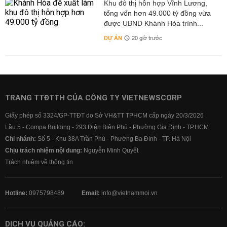
Khu đô thị hỗn hợp Vĩnh Lương,
tổng vốn hơn 49.000 tỷ đồng vừa
được UBND Khánh Hòa trình...
DỰ ÁN
20 giờ trước
TRANG TTĐTTH CỦA CÔNG TY VIETNEWSCORP
Giấy phép số 3324/GP-TTĐT do Sở VH&TT TPHCM cấp ngày 20/3/2026
Lầu 5 - Compa Building - 293 Điện Biên Phủ - Phường Gia Định - TP.HCM
Chi nhánh:
Số 5 - Khu 38A Trần Phú - Phường Ba Đình - TP. Hà Nội
Chịu trách nhiệm nội dung:
Nguyễn Minh Quyết
Trách nhiệm về thông tin
Hotline:
0975798489
Email:
info@vietnammoi.vn
DỊCH VỤ QUẢNG CÁO: