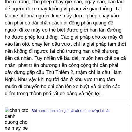
thể rõ ràng, cho phép chạy giờ nào, ngày nào, bao lâu
để người đi xe máy không vi phạm về giao thông. Tại
làn xe ôtô mà người đi xe máy được phép chạy vào
cần phải có dải phân cách di động phản quang để
người đi xe máy có thể biết được giới hạn làn đường
họ được phép lưu thông. Các giải pháp cho xe máy đi
vào làn ôtô, chạy lên cầu vượt chỉ là giải pháp tạm thời
nên không đi ngược lại chủ trương hạn chế phương
tiện cá nhân. Tuy nhiên về lâu dài, muốn hạn chế xe cá
nhân, phát triển phương tiện công cộng thì cần phải
xây dựng gấp cầu Thủ Thiêm 2, thậm chí là cầu Hàm
Nghi. Như vậy khi người dân ở khu vực trung tâm
muốn di chuyển họ chỉ cần lên xe buýt và đi đến các
điểm trong thành phố rất dễ dàng và tiện lợi.
Bắt nam thanh niên giết tài xế xe ôm cướp tài sản