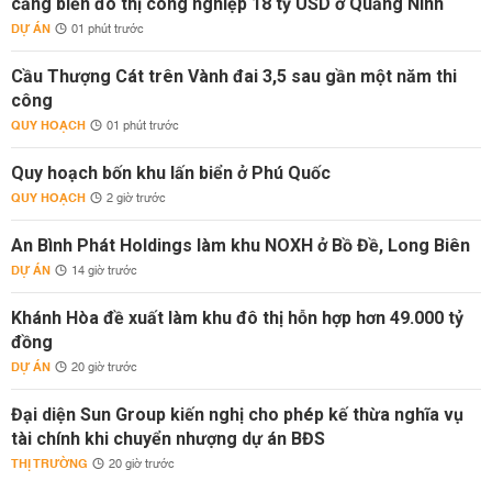
cảng biển đô thị công nghiệp 18 tỷ USD ở Quảng Ninh
DỰ ÁN
01 phút trước
Cầu Thượng Cát trên Vành đai 3,5 sau gần một năm thi
công
QUY HOẠCH
01 phút trước
Quy hoạch bốn khu lấn biển ở Phú Quốc
QUY HOẠCH
2 giờ trước
An Bình Phát Holdings làm khu NOXH ở Bồ Đề, Long Biên
DỰ ÁN
14 giờ trước
Khánh Hòa đề xuất làm khu đô thị hỗn hợp hơn 49.000 tỷ
đồng
DỰ ÁN
20 giờ trước
Đại diện Sun Group kiến nghị cho phép kế thừa nghĩa vụ
tài chính khi chuyển nhượng dự án BĐS
THỊ TRƯỜNG
20 giờ trước