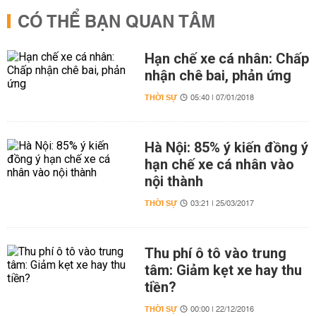
CÓ THỂ BẠN QUAN TÂM
Hạn chế xe cá nhân: Chấp
nhận chê bai, phản ứng
THỜI SỰ
05:40 | 07/01/2018
Hà Nội: 85% ý kiến đồng ý
hạn chế xe cá nhân vào
nội thành
THỜI SỰ
03:21 | 25/03/2017
Thu phí ô tô vào trung
tâm: Giảm kẹt xe hay thu
tiền?
THỜI SỰ
00:00 | 22/12/2016