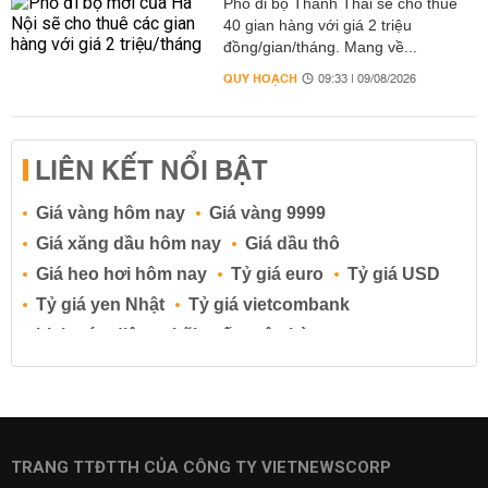
Phố đi bộ Thành Thái sẽ cho thuê
40 gian hàng với giá 2 triệu
đồng/gian/tháng. Mang về...
QUY HOẠCH
09:33 | 09/08/2026
LIÊN KẾT NỔI BẬT
Giá vàng hôm nay
Giá vàng 9999
Giá xăng dầu hôm nay
Giá dầu thô
Giá heo hơi hôm nay
Tỷ giá euro
Tỷ giá USD
Tỷ giá yen Nhật
Tỷ giá vietcombank
Lịch cúp điện
Lãi suất ngân hàng
Lãi suất tiết kiệm
Lãi suất tiền gửi
Lãi suất ngân hàng Agribank
Lãi suất ngân hàng Sacombank
Lãi suất ngân hàng BIDV
TRANG TTĐTTH CỦA CÔNG TY VIETNEWSCORP
Lãi suất ngân hàng Vietinbank