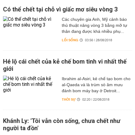
Có thể chết tại chỗ vì giấc mơ siêu vòng 3
Các chuyên gia Anh, Mỹ cảnh báo
thủ thuật nâng vòng 3 bằng mỡ tự
thân đang được khá nhiều phụ...
LỐI SỐNG
03:56 | 28/08/2018
Hé lộ cái chết của kẻ chế bom tinh vi nhất thế
giới
Ibrahim al-Asiri, kẻ chế tạo bom cho
al-Qaeda và là trùm sò âm mưu
đánh bom máy bay ở Detroit...
THỜI SỰ
02:20 | 22/08/2018
Khánh Ly: 'Tôi vẫn còn sống, chưa chết như
người ta đồn'