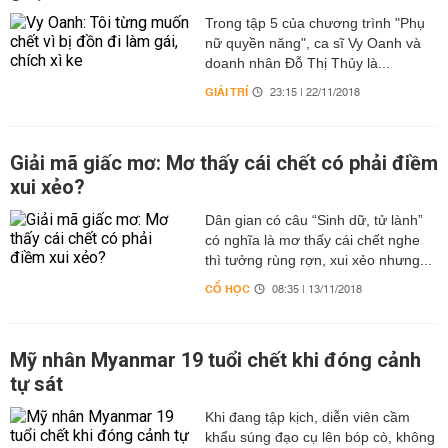
Trong tập 5 của chương trình "Phụ
nữ quyền năng", ca sĩ Vy Oanh và
doanh nhân Đỗ Thị Thủy là...
GIẢI TRÍ
23:15 | 22/11/2018
Giải mã giấc mơ: Mơ thấy cái chết có phải điềm
xui xẻo?
Dân gian có câu “Sinh dữ, tử lành”
có nghĩa là mơ thấy cái chết nghe
thì tưởng rùng rợn, xui xẻo nhưng...
CỔ HỌC
08:35 | 13/11/2018
Mỹ nhân Myanmar 19 tuổi chết khi đóng cảnh
tự sát
Khi đang tập kịch, diễn viên cầm
khẩu súng đạo cụ lên bóp cò, không