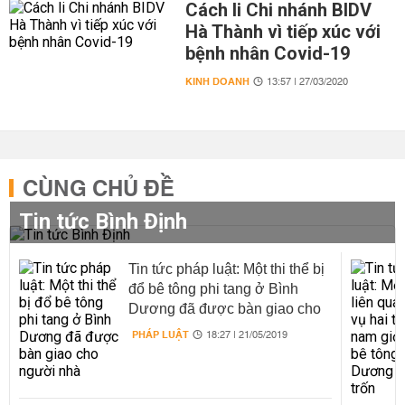
Cách li Chi nhánh BIDV
Hà Thành vì tiếp xúc với
bệnh nhân Covid-19
KINH DOANH
13:57 | 27/03/2020
CÙNG CHỦ ĐỀ
Tin tức Bình Định
Tin tức pháp luật: Một thi thể bị
đổ bê tông phi tang ở Bình
Dương đã được bàn giao cho
người nhà
PHÁP LUẬT
18:27 | 21/05/2019