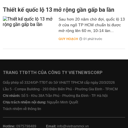
Thiết kế quốc lộ 13 mở rộng gần gấp ba lần
Sau hơn 20 năm chờ đợi, quốc lộ 13
ở cửa ngõ TP HCM chuẩn bị được
mở rộng lên 60 m, 10-14 làn...
QUY HOẠCH
01 phút trước
TRANG TTĐTTH CỦA CÔNG TY VIETNEWSCORP
Giấy phép số 3324/GP-TTĐT do Sở VH&TT TPHCM cấp ngày 20/3/2026
Lầu 5 - Compa Building - 293 Điện Biên Phủ - Phường Gia Định - TP.HCM
Chi nhánh:
Số 5 - Khu 38A Trần Phú - Phường Ba Đình - TP. Hà Nội
Chịu trách nhiệm nội dung:
Nguyễn Minh Quyết
Trách nhiệm về thông tin
Hotline:
0975798489
Email:
info@vietnammoi.vn