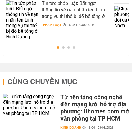
Tin tức pháp luật: Bất ngờ
thông tin về nạn nhân tên Linh
trong vụ thi thể bị đổ bê tông ở
Bình Dương
PHÁP LUẬT
18:05 | 20/05/2019
CÙNG CHUYÊN MỤC
Từ nền tảng công nghệ
đến mạng lưới hỗ trợ địa
phương: Uhomes.com mở
văn phòng tại TP HCM
KINH DOANH
16:04 | 03/08/2026