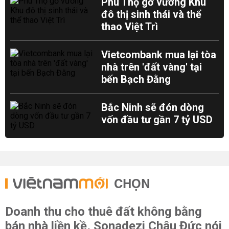
Phú Thọ gỡ vướng Khu
đô thị sinh thái và thể
thao Việt Trì
Vietcombank mua lại tòa
nhà trên 'đất vàng' tại
bến Bạch Đằng
Bắc Ninh sẽ đón dòng
vốn đầu tư gần 7 tỷ USD
CHỌN
Doanh thu cho thuê đất không bằng
bán nhà liền kề, Sonadezi Châu Đức nói