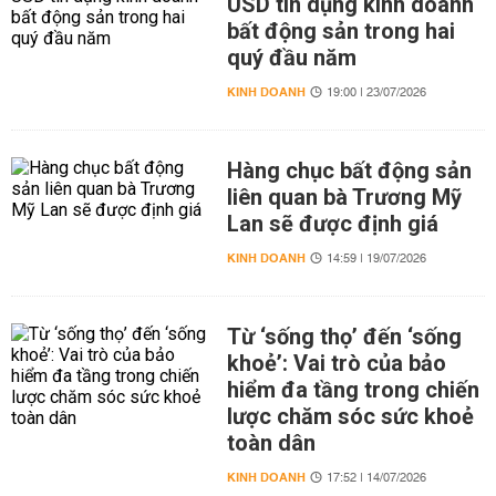
USD tín dụng kinh doanh
bất động sản trong hai
quý đầu năm
KINH DOANH
19:00 | 23/07/2026
Hàng chục bất động sản
liên quan bà Trương Mỹ
Lan sẽ được định giá
KINH DOANH
14:59 | 19/07/2026
Từ ‘sống thọ’ đến ‘sống
khoẻ’: Vai trò của bảo
hiểm đa tầng trong chiến
lược chăm sóc sức khoẻ
toàn dân
KINH DOANH
17:52 | 14/07/2026