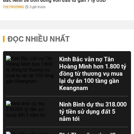
Bắc Ninh sẽ đón dòng vốn đầu tư gần 7 tỷ USD
THỊ TRƯỜNG
3 giờ trước
ĐỌC NHIỀU NHẤT
Kinh Bắc vẫn nợ Tân
Hoàng Minh hơn 1.800 tỷ
đồng từ thương vụ mua
lại dự án 100 tầng gần
Keangnam
Ninh Bình dự thu 318.000
tỷ tiền sử dụng đất 5
năm tới