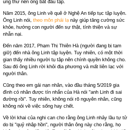
ung thư nên ông bắt đầu tập.
Năm 2015, ông Linh về quê ở Nghệ An tiếp tục tập luyện.
Ông Linh nói,
theo môn phái lạ
này giúp tăng cường sức
khỏe, hướng con người đến sự thật, tính thiện và sự
nhẫn nại.
Đến năm 2017, Phạm Thị Thiên Hà (người đang bị tạm
giữ) đến nhà ông Linh tập luyện. Tuy nhiên, có một thời
gian thấy nhiều người tụ tập nên chính quyền không cho.
Sau đó ông Linh rời khỏi địa phương và mất liên lạc với
người thân.
Cũng theo em gái nạn nhân, vào đầu tháng 5/2019 gia
đình có nhân được tín nhắn của Hà nói "anh Linh đi sai
đường rồi". Tuy nhiên, không nói rõ nguyên nhân, cũng
không nói về việc sống hay chết.
Về lời khai của nghi can cho rằng ông Linh nhảy lầu tự tử
do bị "quỷ nhập hồn", người thân ông này cho rằng, họ