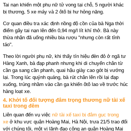
Tai nạn khiến một phụ nữ tử vong tại chỗ, 5 người khác
bị thương, 5 xe máy và 2 ôtô bị hư hỏng nặng.
Cơ quan điều tra xác định nồng độ cồn của bà Nga thời
điểm gây tai nạn lên đến 0,94 mg/l lít khí thở. Bà này
thừa nhận đã uống nhiều bia rượu "nhưng còn rất tỉnh
táo".
Theo lời người phụ nữ, khi thấy tín hiệu đèn đỏ ở ngã tư
Hàng Xanh, bà đạp phanh nhưng khi di chuyển chân từ
cần ga sang cần phanh, quai hậu giày cao gót bị vướng
lại. Trong lúc quýnh quáng, bà rút chân lên rồi lại đạp
xuống, trúng nhầm vào cần ga khiến ôtô lao về trước húc
hàng loạt xe.
4. Khởi tố đối tượng đâm trọng thương nữ tài xế
taxi trong đêm
Liên quan đến vụ việc
nữ tài xế taxi bị đâm gục trong
xe
ở khu vực quận Hoàng Mai, Hà Nội, trưa 21/5 trao đổi
với chúng tôi, một vị lãnh đạo công an quận Hoàng Mai