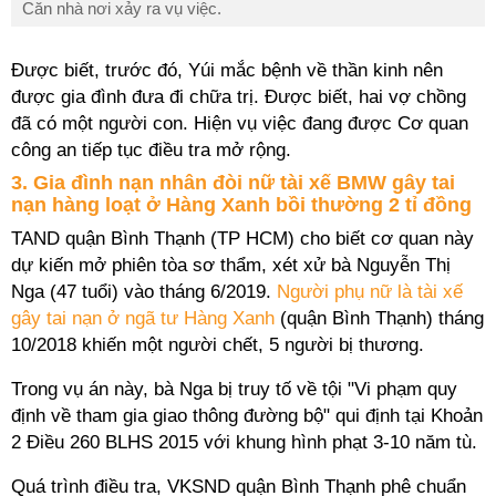
Căn nhà nơi xảy ra vụ việc.
Được biết, trước đó, Yúi mắc bệnh về thần kinh nên
được gia đình đưa đi chữa trị. Được biết, hai vợ chồng
đã có một người con. Hiện vụ việc đang được Cơ quan
công an tiếp tục điều tra mở rộng.
3. Gia đình nạn nhân đòi nữ tài xế BMW gây tai
nạn hàng loạt ở Hàng Xanh bồi thường 2 tỉ đồng
TAND quận Bình Thạnh (TP HCM) cho biết cơ quan này
dự kiến mở phiên tòa sơ thẩm, xét xử bà Nguyễn Thị
Nga (47 tuổi) vào tháng 6/2019.
Người phụ nữ là tài xế
gây tai nạn ở ngã tư Hàng Xanh
(quận Bình Thạnh) tháng
10/2018 khiến một người chết, 5 người bị thương.
Trong vụ án này, bà Nga bị truy tố về tội "Vi phạm quy
định về tham gia giao thông đường bộ" qui định tại Khoản
2 Điều 260 BLHS 2015 với khung hình phạt 3-10 năm tù.
Quá trình điều tra, VKSND quận Bình Thạnh phê chuẩn