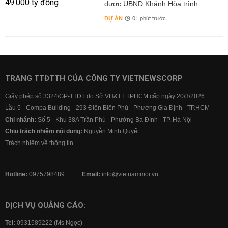
được UBND Khánh Hòa trình...
DỰ ÁN
01 phút trước
TRANG TTĐTTH CỦA CÔNG TY VIETNEWSCORP
Giấy phép số 3324/GP-TTĐT do Sở VH&TT TPHCM cấp ngày 20/3/2026
Lầu 5 - Compa Building - 293 Điện Biên Phủ - Phường Gia Định - TP.HCM
Chi nhánh:
Số 5 - Khu 38A Trần Phú - Phường Ba Đình - TP. Hà Nội
Chịu trách nhiệm nội dung:
Nguyễn Minh Quyết
Trách nhiệm về thông tin
Hotline:
0975798489
Email:
info@vietnammoi.vn
DỊCH VỤ QUẢNG CÁO:
Tel:
0931589222 (Ms Ngọc)