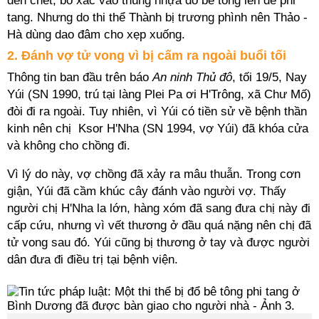
đến chết, bỏ xác vào thùng nhựa đổ bê tông lên để phi
tang. Nhưng do thi thể Thành bị trương phình nên Thảo -
Hà dùng dao đâm cho xẹp xuống.
2. Đánh vợ tử vong vì bị cấm ra ngoài buổi tối
Thông tin ban đầu trên báo
An ninh Thủ đô
, tối 19/5, Nay
Yúi (SN 1990, trú tại làng Plei Pa ơi H'Trông, xã Chư Mố)
đòi đi ra ngoài. Tuy nhiên, vì Yúi có tiền sử về bệnh thần
kinh nên chị Ksor H'Nha (SN 1994, vợ Yúi) đã khóa cửa
và không cho chồng đi.
Vì lý do này, vợ chồng đã xảy ra mâu thuẫn. Trong cơn
giận, Yúi đã cầm khúc cây đánh vào người vợ. Thấy
người chị H'Nha la lớn, hàng xóm đã sang đưa chị này đi
cấp cứu, nhưng vì vết thương ở đầu quá nặng nên chị đã
tử vong sau đó. Yúi cũng bị thương ở tay và được người
dân đưa đi điều trị tại bệnh viện.