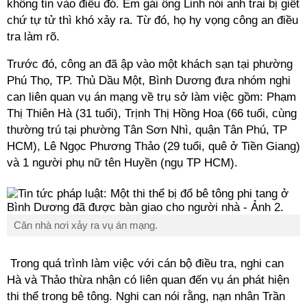
không tin vào điều đó. Em gái ông Linh nói anh trai bị giết
chứ tự tử thì khó xảy ra. Từ đó, họ hy vọng công an điều
tra làm rõ.
Trước đó, công an đã ập vào một khách sạn tại phường
Phú Thọ, TP. Thủ Dầu Một, Bình Dương đưa nhóm nghi
can liên quan vụ án mạng về trụ sở làm việc gồm: Phạm
Thị Thiên Hà (31 tuổi), Trịnh Thị Hồng Hoa (66 tuổi, cùng
thường trú tại phường Tân Sơn Nhì, quận Tân Phú, TP
HCM), Lê Ngọc Phương Thảo (29 tuổi, quê ở Tiền Giang)
và 1 người phụ nữ tên Huyền (ngụ TP HCM).
Căn nhà nơi xảy ra vụ án mạng.
Trong quá trình làm việc với cán bộ điều tra, nghi can
Hà và Thảo thừa nhận có liên quan đến vụ án phát hiện
thi thể trong bê tông. Nghi can nói rằng, nạn nhân Trần