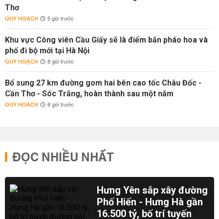
Thơ
QUY HOẠCH
5 giờ trước
Khu vực Công viên Cầu Giấy sẽ là điểm bắn pháo hoa và
phố đi bộ mới tại Hà Nội
QUY HOẠCH
8 giờ trước
Bổ sung 27 km đường gom hai bên cao tốc Châu Đốc -
Cần Thơ - Sóc Trăng, hoàn thành sau một năm
QUY HOẠCH
8 giờ trước
ĐỌC NHIỀU NHẤT
Hưng Yên sắp xây đường
Phố Hiến - Hưng Hà gần
16.500 tỷ, bố trí tuyến