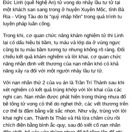
Đức Linh (quê Nghệ An) tử vong do nhảy lầu tự tử tại
một khách sạn sang trong ở huyện Xuyên Mộc, tỉnh Bà
Rịa - Vũng Tàu do bị "quỷ nhập hồn" trong quá trình tu
luyện pháp luân công.
Trong khi, cơ quan chức năng khám nghiệm tử thi Linh
lại có dấu hiệu bị bầm, tụ máu và lớp da ở vùng ngực
cũng bị tụ máu bầm tương tự nhưng không rõ ràng. Đối
chiếu kết quả khám nghiệm và lời khai, cơ quan chức
năng nhận định vết thương của nạn nhân khó có khả
năng xảy ra đối với một người nhảy lầu tự tử.
Với nạn nhân thứ 2 của vụ án là Trần Trí Thành sau khi
xét nghiệm có kết quả trùng khớp với lời khai của các
nghi can. Nạn nhân được phát hiện trong thùng nhựa đổ
bê tông tử vong có thể do nghẹt thở, các vết thương trên
cơ thể bị đâm bằng vật sắc nhọn. Như vậy, trùng với lời
khai nghi can, Thành bị Thảo và Hà lừa châm cứu rồi
chích điện bằng bình ắc-quy, sau đó siết cổ nạn nhân