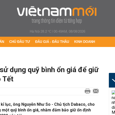
Hà Nội 28.2 °C
|
00:49AM, 08/08/2026
ÁN
CHỦ ĐẦU TƯ
ĐẤU GIÁ - ĐẤU THẦU
KINH DOANH
sử dụng quỹ bình ổn giá để giữ
p Tết
g kỉ lục, ông Nguyễn Như So - Chủ tịch Dabaco, cho
 một quỹ bình ổn giá, nhằm đảm bảo giữ ổn định