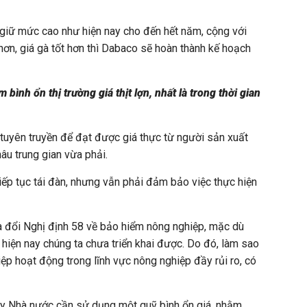
ợn giữ mức cao như hiện nay cho đến hết năm, cộng với
hơn, giá gà tốt hơn thì Dabaco sẽ hoàn thành kế hoạch
 bình ổn thị trường giá thịt lợn, nhất là trong thời gian
 tuyên truyền để đạt được giá thực từ người sản xuất
âu trung gian vừa phải.
tiếp tục tái đàn, nhưng vẫn phải đảm bảo việc thực hiện
a đổi Nghị định 58 về bảo hiểm nông nghiệp, mặc dù
hiện nay chúng ta chưa triển khai được. Do đó, làm sao
p hoạt động trong lĩnh vực nông nghiệp đầy rủi ro, có
 nay Nhà nước cần sử dụng một quỹ bình ổn giá, nhằm