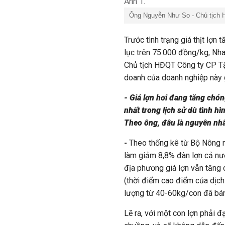
Ông Nguyễn Như So - Chủ tịch 
Trước tình trạng giá thịt lợn 
lục trên 75.000 đồng/kg, Nha
Chủ tịch HĐQT Công ty CP Tậ
doanh của doanh nghiệp này g
- Giá lợn hơi đang tăng chón
nhất trong lịch sử dù tình h
Theo ông, đâu là nguyên nhâ
-
Theo thống kê từ Bộ Nông ng
làm giảm 8,8% đàn lợn cả nướ
địa phương giá lợn vẫn tăng c
(thời điểm cao điểm của dịch 
lượng từ 40-60kg/con đã bán
Lẽ ra, với một con lợn phải 