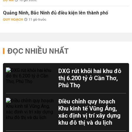
DỰ ÁN
10 giờ trước
Quảng Ninh, Bắc Ninh đủ điều kiện lên thành phố
QUY HOẠCH
11 giờ trước
ĐỌC NHIỀU NHẤT
DXG rút khỏi hai khu đô
thị 6.200 tỷ ở Cần Thơ,
Phú Thọ
Điều chỉnh quy hoạch
Khu kinh tế Vũng Áng,
xác định vị trí xây dựng
khu đô thị và du lịch