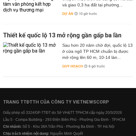
và giao 0,3 ha đất tại phường...
DỰ ÁN
10 giờ trước
Thiết kế quốc lộ 13 mở rộng gần gấp ba lần
Sau hơn 20 năm chờ đợi, quốc lộ 13
ở cửa ngõ TP HCM chuẩn bị được
mở rộng lên 60 m, 10-14 làn...
QUY HOẠCH
6 giờ trước
TRANG TTĐTTH CỦA CÔNG TY VIETNEWSCORP
Giấy phép số 3324/GP-TTĐT do Sở VH&TT TPHCM cấp ngày 20/3/2026
Lầu 5 - Compa Building - 293 Điện Biên Phủ - Phường Gia Định - TP.HCM
Chi nhánh:
Số 5 - Khu 38A Trần Phú - Phường Ba Đình - TP. Hà Nội
Chịu trách nhiệm nội dung:
Nguyễn Minh Quyết