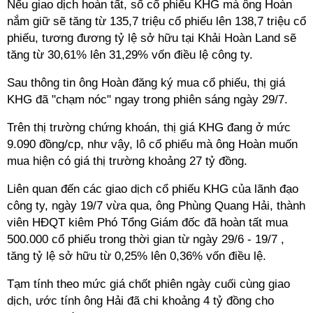
Nếu giao dịch hoàn tất, số cổ phiếu KHG mà ông Hoàn
nắm giữ sẽ tăng từ 135,7 triệu cổ phiếu lên 138,7 triệu cổ
phiếu, tương đương tỷ lệ sở hữu tại Khải Hoàn Land sẽ
tăng từ 30,61% lên 31,29% vốn điều lệ công ty.
Sau thông tin ông Hoàn đăng ký mua cổ phiếu, thị giá
KHG đã "chạm nóc" ngay trong phiên sáng ngày 29/7.
Trên thị trường chứng khoán, thị giá KHG đang ở mức
9.090 đồng/cp, như vậy, lô cổ phiếu mà ông Hoàn muốn
mua hiện có giá thị trường khoảng 27 tỷ đồng.
Liên quan đến các giao dịch cổ phiếu KHG của lãnh đạo
công ty, ngày 19/7 vừa qua, ông Phùng Quang Hải, thành
viên HĐQT kiêm Phó Tổng Giám đốc đã hoàn tất mua
500.000 cổ phiếu
trong thời gian từ ngày 29/6 - 19/7
,
tăng tỷ lệ sở hữu từ 0,25% lên 0,36% vốn điều lệ.
Tạm tính theo mức giá chốt phiên ngày cuối cùng giao
dịch, ước tính ông Hải đã chi khoảng 4 tỷ đồng cho