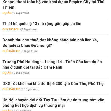
Keppel thoái toàn bộ vốn khỏi dự án Empire City tại Thủ
Thiêm
DỰ ÁN
6 giờ trước
Thiết kế quốc lộ 13 mở rộng gần gấp ba lần
QUY HOẠCH
6 giờ trước
Doanh thu cho thuê đất không bằng bán nhà liền kề,
Sonadezi Châu Đức nói gì?
CHỦ ĐẦU TƯ
6 giờ trước
Trường Phú Holdings - Licogi 14 - Toàn Cầu làm dự án
nhà ở quân đội tại Bắc Cam Ranh
DỰ ÁN
9 giờ trước
DXG rút khỏi hai khu đô thị 6.200 tỷ ở Cần Thơ, Phú Thọ
CHỦ ĐẦU TƯ
10 giờ trước
Hà Nội chuyển đổi đất Tây Tựu làm dự án trung tâm văn
phòng kết hợp dịch vụ thương mại