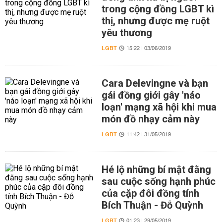
trong cộng đồng LGBT kì
thị, nhưng được mẹ ruột
yêu thương
LGBT
15:22 | 03/06/2019
Cara Delevingne và bạn
gái đồng giới gây 'náo
loạn' mạng xã hội khi mua
món đồ nhạy cảm này
LGBT
11:42 | 31/05/2019
Hé lộ những bí mật đằng
sau cuộc sống hạnh phúc
của cặp đôi đồng tính
Bích Thuận - Đỗ Quỳnh
LGBT
01:23 | 29/05/2019