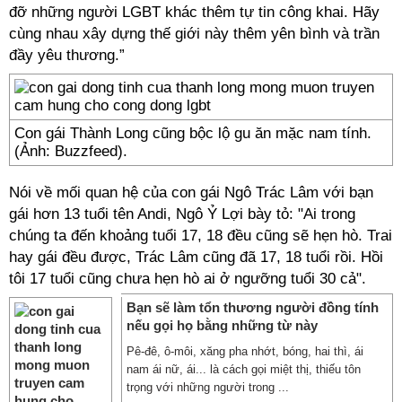
đỡ những người LGBT khác thêm tự tin công khai. Hãy
cùng nhau xây dựng thế giới này thêm yên bình và trần
đầy yêu thương.”
Con gái Thành Long cũng bộc lộ gu ăn mặc nam tính.
(Ảnh: Buzzfeed).
Nói về mối quan hệ của con gái Ngô Trác Lâm với bạn
gái hơn 13 tuổi tên Andi, Ngô Ỷ Lợi bày tỏ: "Ai trong
chúng ta đến khoảng tuổi 17, 18 đều cũng sẽ hẹn hò. Trai
hay gái đều được, Trác Lâm cũng đã 17, 18 tuổi rồi. Hồi
tôi 17 tuổi cũng chưa hẹn hò ai ở ngưỡng tuổi 30 cả".
Bạn sẽ làm tổn thương người đồng tính
nếu gọi họ bằng những từ này
Pê-đê, ô-môi, xăng pha nhớt, bóng, hai thì, ái
nam ái nữ, ái... là cách gọi miệt thị, thiếu tôn
trọng với những người trong ...