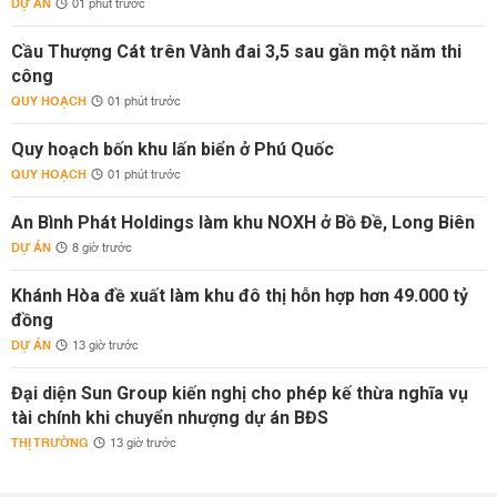
DỰ ÁN
01 phút trước
Cầu Thượng Cát trên Vành đai 3,5 sau gần một năm thi
công
QUY HOẠCH
01 phút trước
Quy hoạch bốn khu lấn biển ở Phú Quốc
QUY HOẠCH
01 phút trước
An Bình Phát Holdings làm khu NOXH ở Bồ Đề, Long Biên
DỰ ÁN
8 giờ trước
Khánh Hòa đề xuất làm khu đô thị hỗn hợp hơn 49.000 tỷ
đồng
DỰ ÁN
13 giờ trước
Đại diện Sun Group kiến nghị cho phép kế thừa nghĩa vụ
tài chính khi chuyển nhượng dự án BĐS
THỊ TRƯỜNG
13 giờ trước