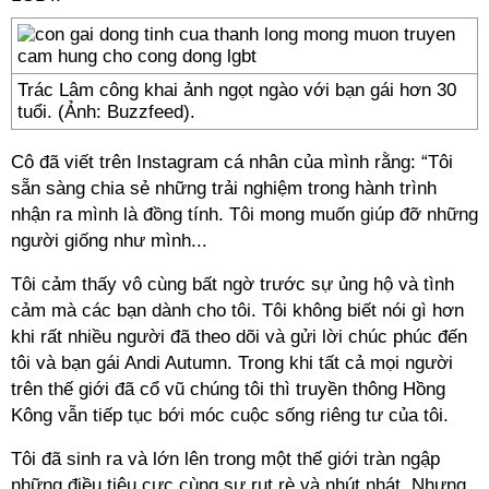
Trác Lâm công khai ảnh ngọt ngào với bạn gái hơn 30
tuổi. (Ảnh: Buzzfeed).
Cô đã viết trên Instagram cá nhân của mình rằng: “Tôi
sẵn sàng chia sẻ những trải nghiệm trong hành trình
nhận ra mình là đồng tính. Tôi mong muốn giúp đỡ những
người giống như mình...
Tôi cảm thấy vô cùng bất ngờ trước sự ủng hộ và tình
cảm mà các bạn dành cho tôi. Tôi không biết nói gì hơn
khi rất nhiều người đã theo dõi và gửi lời chúc phúc đến
tôi và bạn gái Andi Autumn. Trong khi tất cả mọi người
trên thế giới đã cổ vũ chúng tôi thì truyền thông Hồng
Kông vẫn tiếp tục bới móc cuộc sống riêng tư của tôi.
Tôi đã sinh ra và lớn lên trong một thế giới tràn ngập
những điều tiêu cực cùng sự rụt rè và nhút nhát. Nhưng