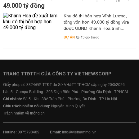
49.000 tỷ đồng
Khu đô thị hỗn hợp Vĩnh Lương,
tổng vốn hơn 49.000 tỷ đồng vừa
được UBND Khánh Hòa trình...
DỰ ÁN
13 giờ trước
TRANG TTĐTTH CỦA CÔNG TY VIETNEWSCORP
Giấy phép số 3324/GP-TTĐT do Sở VH&TT TPHCM cấp ngày 20/3/2026
Lầu 5 - Compa Building - 293 Điện Biên Phủ - Phường Gia Định - TP.HCM
Chi nhánh:
Số 5 - Khu 38A Trần Phú - Phường Ba Đình - TP. Hà Nội
Chịu trách nhiệm nội dung:
Nguyễn Minh Quyết
Trách nhiệm về thông tin
Hotline:
0975798489
Email:
info@vietnammoi.vn