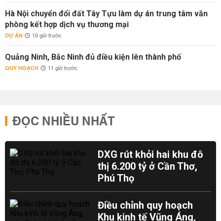
Hà Nội chuyển đổi đất Tây Tựu làm dự án trung tâm văn
phòng kết hợp dịch vụ thương mại
DỰ ÁN
10 giờ trước
Quảng Ninh, Bắc Ninh đủ điều kiện lên thành phố
QUY HOẠCH
11 giờ trước
ĐỌC NHIỀU NHẤT
DXG rút khỏi hai khu đô
thị 6.200 tỷ ở Cần Thơ,
Phú Thọ
Điều chỉnh quy hoạch
Khu kinh tế Vũng Áng,