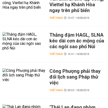
Viettel hạ Khánh Hòa
ngay trên phố biển
THỂ THAO
15:47 | 16/06/2019
Thắng đậm HAGL, SLNA
kéo dài cơn ác mộng của
các ngôi sao phố Núi
THỂ THAO
15:41 | 16/06/2019
Công Phượng phải thay
đổi lịch sang Pháp thử
việc
THỂ THAO
09:53 | 16/06/2019
‘Thái Lan đang nhòm