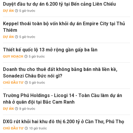
Duyệt đầu tư dự án 6.200 tỷ tại Bến cảng Liên Chiểu
DỰ ÁN
5 giờ trước
Keppel thoái toàn bộ vốn khỏi dự án Empire City tại Thủ
Thiêm
DỰ ÁN
5 giờ trước
Thiết kế quốc lộ 13 mở rộng gần gấp ba lần
QUY HOẠCH
5 giờ trước
Doanh thu cho thuê đất không bằng bán nhà liền kề,
Sonadezi Châu Đức nói gì?
CHỦ ĐẦU TƯ
5 giờ trước
Trường Phú Holdings - Licogi 14 - Toàn Cầu làm dự án
nhà ở quân đội tại Bắc Cam Ranh
DỰ ÁN
9 giờ trước
DXG rút khỏi hai khu đô thị 6.200 tỷ ở Cần Thơ, Phú Thọ
CHỦ ĐẦU TƯ
10 giờ trước