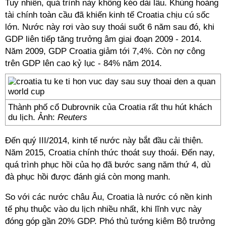
Tuy nhiên, quá trình này không kéo dài lâu. Khủng hoảng
tài chính toàn cầu đã khiến kinh tế Croatia chịu cú sốc
lớn. Nước này rơi vào suy thoái suốt 6 năm sau đó, khi
GDP liên tiếp tăng trưởng âm giai đoạn 2009 - 2014.
Năm 2009, GDP Croatia giảm tới 7,4%. Còn nợ công
trên GDP lên cao kỷ lục - 84% năm 2014.
Thành phố cổ Dubrovnik của Croatia rất thu hút khách
du lịch. Ảnh:
Reuters
Đến quý III/2014, kinh tế nước này bắt đầu cải thiện.
Năm 2015, Croatia chính thức thoát suy thoái. Đến nay,
quá trình phục hồi của họ đã bước sang năm thứ 4, dù
đà phục hồi được đánh giá còn mong manh.
So với các nước châu Âu, Croatia là nước có nền kinh
tế phụ thuộc vào du lịch nhiều nhất, khi lĩnh vực này
đóng góp gần 20% GDP. Phó thủ tướng kiêm Bộ trưởng