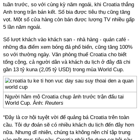
tuần trước, so với cùng kỳ năm ngoái, khi Croatia thắng
Anh trong trận bán kết. Số bia được tiêu thụ cũng tăng
vọt. Một số cửa hàng còn bán được lượng TV nhiều gấp
5 lần năm ngoái.
Số lượt khách vào khách sạn - nhà hàng - quán café -
những địa điểm xem bóng đá phổ biến, cũng tăng 100%
so với thường ngày. Văn phòng thuế Croatia cho biết
tổng cộng, cả người dân và khách du lịch ở đây đã chi
gần 13 tỷ kuna (2,05 tỷ USD) trong mùa World Cup.
Người hâm mộ Croatia chụp ảnh trước trận đấu tại
World Cup. Ảnh:
Reuters
“Đây là cơ hội tuyệt vời để quảng bá Croatia trên toàn
cầu. Tôi dự đoán sẽ có nhiều khách du lịch đến đây hơn
nữa. Nhưng dĩ nhiên, chúng ta không nên chỉ tập trung
vào một mục tiêu này. Croatia phải tận dụng cơ hội này