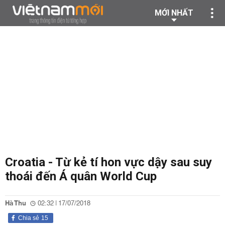
MỚI NHẤT
Croatia - Từ kẻ tí hon vực dậy sau suy
thoái đến Á quân World Cup
Hà Thu
02:32 | 17/07/2018
Chia sẻ
15