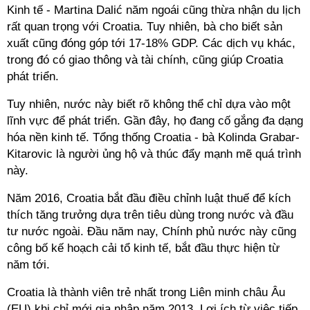
Kinh tế - Martina Dalić năm ngoái cũng thừa nhận du lịch
rất quan trọng với Croatia. Tuy nhiên, bà cho biết sản
xuất cũng đóng góp tới 17-18% GDP. Các dịch vụ khác,
trong đó có giao thông và tài chính, cũng giúp Croatia
phát triển.
Tuy nhiên, nước này biết rõ không thể chỉ dựa vào một
lĩnh vực để phát triển. Gần đây, họ đang cố gắng đa dạng
hóa nền kinh tế. Tổng thống Croatia - bà Kolinda Grabar-
Kitarovic là người ủng hộ và thúc đẩy mạnh mẽ quá trình
này.
Năm 2016, Croatia bắt đầu điều chỉnh luật thuế để kích
thích tăng trưởng dựa trên tiêu dùng trong nước và đầu
tư nước ngoài. Đầu năm nay, Chính phủ nước này cũng
công bố kế hoạch cải tổ kinh tế, bắt đầu thực hiện từ
năm tới.
Croatia là thành viên trẻ nhất trong Liên minh châu Âu
(EU) khi chỉ mới gia nhập năm 2013. Lợi ích từ việc tiếp