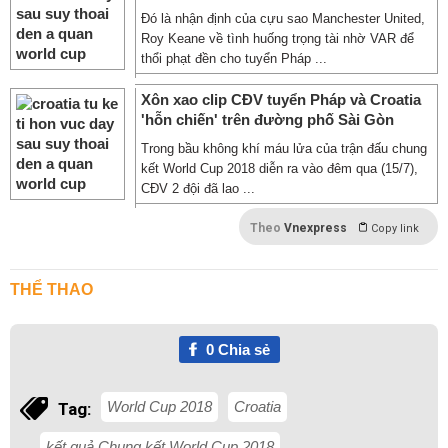
Đó là nhận định của cựu sao Manchester United,
Roy Keane về tình huống trọng tài nhờ VAR để
thổi phạt đền cho tuyển Pháp ...
Xôn xao clip CĐV tuyển Pháp và Croatia
'hỗn chiến' trên đường phố Sài Gòn
Trong bầu không khí máu lửa của trận đấu chung
kết World Cup 2018 diễn ra vào đêm qua (15/7),
CĐV 2 đội đã lao ...
Theo
Vnexpress
Copy link
THỂ THAO
0
Chia sẻ
World Cup 2018
Croatia
Tag:
kết quả Chung kết World Cup 2018