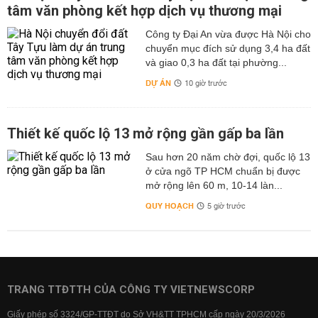
tâm văn phòng kết hợp dịch vụ thương mại
Công ty Đại An vừa được Hà Nội cho
chuyển mục đích sử dụng 3,4 ha đất
và giao 0,3 ha đất tại phường...
DỰ ÁN
10 giờ trước
Thiết kế quốc lộ 13 mở rộng gần gấp ba lần
Sau hơn 20 năm chờ đợi, quốc lộ 13
ở cửa ngõ TP HCM chuẩn bị được
mở rộng lên 60 m, 10-14 làn...
QUY HOẠCH
5 giờ trước
TRANG TTĐTTH CỦA CÔNG TY VIETNEWSCORP
Giấy phép số 3324/GP-TTĐT do Sở VH&TT TPHCM cấp ngày 20/3/2026