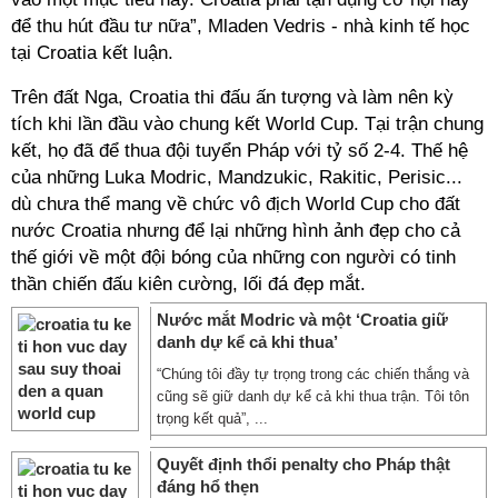
để thu hút đầu tư nữa”, Mladen Vedris - nhà kinh tế học
tại Croatia kết luận.
Trên đất Nga, Croatia thi đấu ấn tượng và làm nên kỳ
tích khi lần đầu vào chung kết World Cup. Tại trận chung
kết, họ đã để thua đội tuyển Pháp với tỷ số 2-4. Thế hệ
của những Luka Modric, Mandzukic, Rakitic, Perisic...
dù chưa thể mang về chức vô địch World Cup cho đất
nước Croatia nhưng để lại những hình ảnh đẹp cho cả
thế giới về một đội bóng của những con người có tinh
thần chiến đấu kiên cường, lối đá đẹp mắt.
Nước mắt Modric và một ‘Croatia giữ
danh dự kể cả khi thua’
“Chúng tôi đầy tự trọng trong các chiến thắng và
cũng sẽ giữ danh dự kể cả khi thua trận. Tôi tôn
trọng kết quả”, ...
Quyết định thổi penalty cho Pháp thật
đáng hổ thẹn