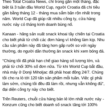
Theo Total Croatia News, chỉ trong gần một tháng, đặc
biệt là 3 tuần đầu World Cup, người Croatia đã chi tiêu
gần bằng tháng 12 - tháng mua sắm bận rộn nhất trong
năm. World Cup đã giúp rất nhiều công ty, cửa hàng
nước này có tháng kinh doanh bùng nổ.
Kanaan - hãng sản xuất snack khoai tây chiên tại Croatia
cho biết phải từ chối các đơn hàng vì không làm kịp. Nhu
cầu sản phẩm này đã tăng hơn gấp rưỡi so với ngày
thường, do người dân thường ăn snack khi xem bóng đá.
“Chúng tôi đã phải hạn chế giao hàng số lượng lớn, và
phải từ chối 30% số đơn nữa. Từ khi World Cup bắt đầu,
nhà máy ở Donji Miholjac đã phải hoạt động 24/7. Chúng
tôi cho ra lò tới 120 tấn sản phẩm mỗi tuần. Việc gì phải
làm sớm, chúng tôi đều đã làm rồi, nhưng vẫn không đủ”,
đại diện công ty này cho biết.
Trên Reuters, chuỗi cửa hàng bán lẻ lớn nhất nước này -
Konzum cũng cho biết doanh số snack tăng tới 100%