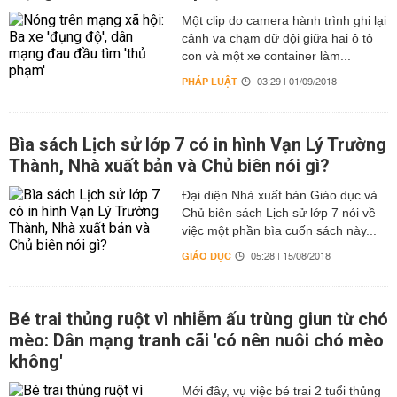
Một clip do camera hành trình ghi lại
cảnh va chạm dữ dội giữa hai ô tô
con và một xe container làm...
PHÁP LUẬT
03:29 | 01/09/2018
Bìa sách Lịch sử lớp 7 có in hình Vạn Lý Trường
Thành, Nhà xuất bản và Chủ biên nói gì?
Đại diện Nhà xuất bản Giáo dục và
Chủ biên sách Lịch sử lớp 7 nói về
việc một phần bìa cuốn sách này...
GIÁO DỤC
05:28 | 15/08/2018
Bé trai thủng ruột vì nhiễm ấu trùng giun từ chó
mèo: Dân mạng tranh cãi 'có nên nuôi chó mèo
không'
Mới đây, vụ việc bé trai 2 tuổi thủng