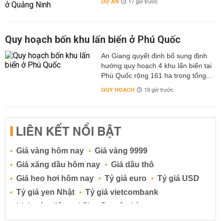
DỰ ÁN
17 giờ trước
Quy hoạch bốn khu lấn biển ở Phú Quốc
An Giang quyết định bổ sung định
hướng quy hoạch 4 khu lấn biển tại
Phú Quốc rộng 161 ha trong tổng...
QUY HOẠCH
19 giờ trước
LIÊN KẾT NỔI BẬT
Giá vàng hôm nay
Giá vàng 9999
Giá xăng dầu hôm nay
Giá dầu thô
Giá heo hơi hôm nay
Tỷ giá euro
Tỷ giá USD
Tỷ giá yen Nhật
Tỷ giá vietcombank
Lịch cúp điện
Lãi suất ngân hàng
Lãi suất tiết kiệm
Lãi suất tiền gửi