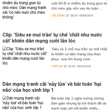
ruột 50 lỗ vì nhiễm ấu trùng giun từ
chó mèo gây xôn xao dư luận....
LỐI SỐNG
09:25 | 09/08/2018
Clip: 'Siêu xe mui trần' tự chế 'chất như nước
cất' khiến dân mạng cười lăn lóc
'Siêu xe 2 chỗ mui trần' tự chế chất
lừ khiến cư dân mạng vừa thán
phục, vừa ôm bụng cười...
THỜI SỰ
00:45 | 09/04/2018
Dân mạng tranh cãi 'nảy lửa' về bài toán 'hại
não' của học sinh lớp 1
Bài toán lớp 1 nghe tưởng chừng
đơn giản nhưng lại trở thành đề tài
tranh luận sôi nổi khiến nhiều...