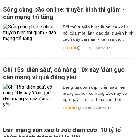
Sống cùng bão online: truyền hình thì giảm -
dân mạng thì tăng
Đối thủ truyền hình là online - câu
nói của một lãnh đạo đài truyền hình
cách đây vài năm - xem ra đã...
GIẢI TRÍ
03:15 | 07/07/2017
Chỉ 15s 'diễn sâu', cô nàng 10x này 'đốn gục'
dân mạng vì quá đáng yêu
Đăng tải đoạn clip "diễn sâu" lên
mạng xã hội, cô nàng 10x này bất
ngờ gây "bão" vì biểu cảm hết...
THỜI SỰ
04:05 | 06/07/2017
Dân mạng xôn xao trước đám cưới 10 tỷ tổ