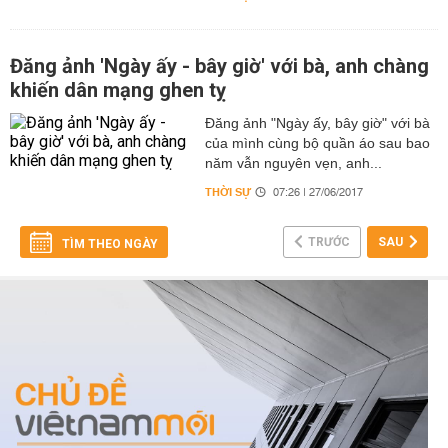
Đăng ảnh 'Ngày ấy - bây giờ' với bà, anh chàng
khiến dân mạng ghen tỵ
Đăng ảnh "Ngày ấy, bây giờ" với bà
của mình cùng bộ quần áo sau bao
năm vẫn nguyên vẹn, anh...
THỜI SỰ
07:26 | 27/06/2017
TRƯỚC
SAU
TÌM THEO NGÀY