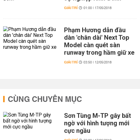
GIẢI TRÍ
01:00 | 17/05/2018
Phạm Hương dẫn đầu
dàn 'chân dài' Next Top
Model càn quét sàn
runway trong hầm giữ xe
GIẢI TRÍ
03:50 | 12/05/2018
CÙNG CHUYÊN MỤC
Sơn Tùng M-TP gây bất
ngờ với hình tượng mới
cực ngầu