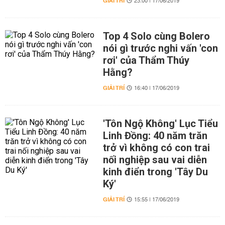
GIẢI TRÍ
23:00 | 17/06/2019
Top 4 Solo cùng Bolero
nói gì trước nghi vấn 'con
rơi' của Thẩm Thúy
Hằng?
GIẢI TRÍ
16:40 | 17/06/2019
'Tôn Ngộ Không' Lục Tiểu
Linh Đồng: 40 năm trăn
trở vì không có con trai
nối nghiệp sau vai diễn
kinh điển trong 'Tây Du
Ký'
GIẢI TRÍ
15:55 | 17/06/2019