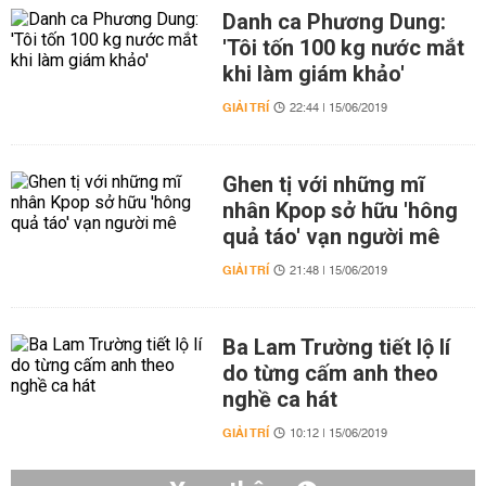
Danh ca Phương Dung:
'Tôi tốn 100 kg nước mắt
khi làm giám khảo'
GIẢI TRÍ
22:44 | 15/06/2019
Ghen tị với những mĩ
nhân Kpop sở hữu 'hông
quả táo' vạn người mê
GIẢI TRÍ
21:48 | 15/06/2019
Ba Lam Trường tiết lộ lí
do từng cấm anh theo
nghề ca hát
GIẢI TRÍ
10:12 | 15/06/2019