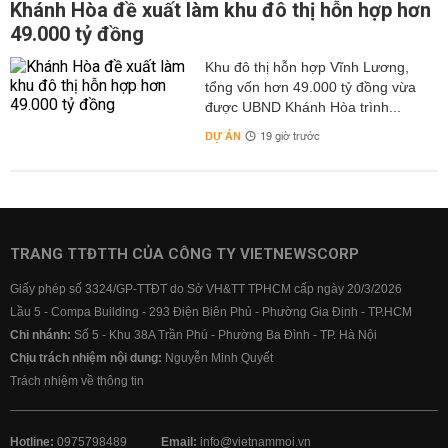
Khánh Hòa đề xuất làm khu đô thị hỗn hợp hơn
49.000 tỷ đồng
Khu đô thị hỗn hợp Vĩnh Lương,
tổng vốn hơn 49.000 tỷ đồng vừa
được UBND Khánh Hòa trình...
DỰ ÁN
19 giờ trước
TRANG TTĐTTH CỦA CÔNG TY VIETNEWSCORP
Giấy phép số 3324/GP-TTĐT do Sở VH&TT TPHCM cấp ngày 20/3/2026
Lầu 5 - Compa Building - 293 Điện Biên Phủ - Phường Gia Định - TP.HCM
Chi nhánh:
Số 5 - Khu 38A Trần Phú - Phường Ba Đình - TP. Hà Nội
Chịu trách nhiệm nội dung:
Nguyễn Minh Quyết
Trách nhiệm về thông tin
Hotline:
0975798489
Email:
info@vietnammoi.vn