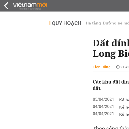
QUY HOẠCH
THỊ TRƯỜNG
DỰ Á
QUY HOẠCH
Hạ tầng
Đường sẽ m
Đất dín
Long Bi
Tiến Dũng
21:42
Các khu đất dí
đất.
05/04/2021
Kế h
04/04/2021
Kế h
04/04/2021
Kế h
Theo cổng thô