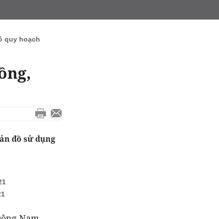
ồ quy hoạch
ồng,
bản đồ sử dụng
21
21
 Đông Nam