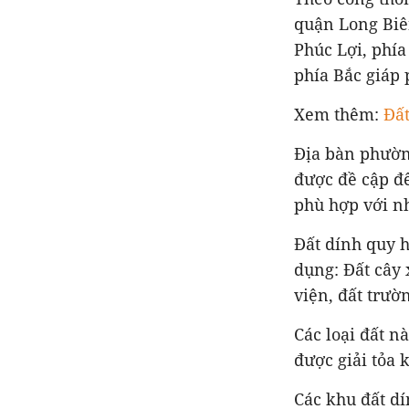
quận Long Biên
Phúc Lợi, phí
phía Bắc giáp
Xem thêm:
Đất
Địa bàn phườn
được đề cập đế
phù hợp với n
Đất dính quy 
dụng: Đất cây 
viện, đất trườ
Các loại đất n
được giải tỏa 
Các khu đất d