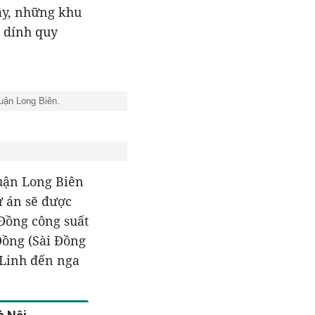
ây, những khu
 dính quy
uận Long Biên.
uận Long Biên
ự án sẽ được
 Đồng công suất
Đồng (Sài Đồng
 Linh đến nga