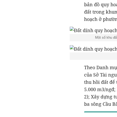
bản đồ quy ho
đất trong khu
hoạch ở phườn
Một số khu đấ
Theo Danh mục
của Sở Tài ng
thu hồi đất để
5.000 m3/ngđ;
2); Xây dựng 
ba sông Cầu B