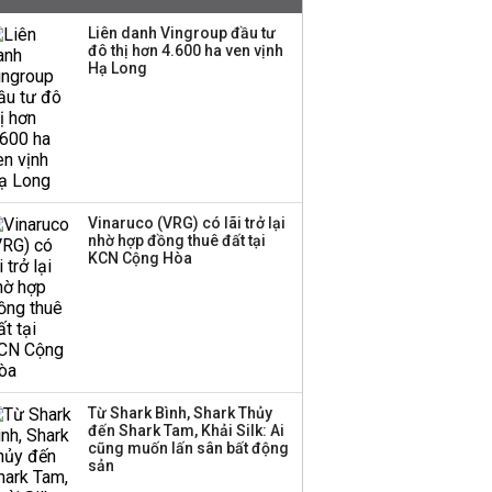
mạnh, CTCK nhìn thấy
Liên danh Vingroup đầu tư
cơ hội ở nhóm cổ phiếu
đô thị hơn 4.600 ha ven vịnh
nào?
Hạ Long
Một thương hiệu thời
trang Việt đóng cửa
sau 5 năm hoạt động,
thanh lý toàn bộ cửa
hàng
Vinaruco (VRG) có lãi trở lại
nhờ hợp đồng thuê đất tại
TOP 10 ngân hàng lãi
KCN Cộng Hòa
lớn nhất từ kinh doanh
ngoại hối nửa đầu năm
2026: Vietcombank
quán quân, ACB dẫn
đầu nhóm tư nhân
Từ Shark Bình, Shark Thủy
Công ty 100 tỷ của
đến Shark Tam, Khải Silk: Ai
Huấn Hoa Hồng bỗng
cũng muốn lấn sân bất động
dưng ‘biến mất’, một
sản
công ty khác đã giải thể