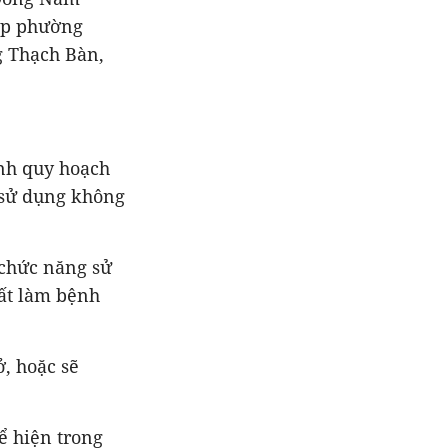
iáp phường
g Thạch Bàn,
ính quy hoạch
 sử dụng không
 chức năng sử
đất làm bệnh
, hoặc sẽ
ể hiện trong