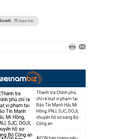
 Doanh
Copy link
Thanh tra Chính phủ
chỉ ra loạt vi phạm tại
Bảo Tín Mạnh Hải, Mi
Hồng, PNJ, SJC, DOJI,
chuyển hồ sơ sang Bộ
Công an
AEON bán mảng siêu