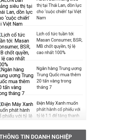
thị tại Thái Lan, dồn lực
cho ‘cuộc chiến’ tại Việt
Nam
Lịch cổ tức tuần tới:
Masan Consumer, BSR,
MB chốt quyền, tỷ lệ
cao nhất 100%
Ngân hàng Trung ương
Trung Quốc mua thêm
20 tấn vàng trong
tháng 7
Điện Máy Xanh muốn
phát hành cổ phiếu với
tỷ lệ 1:1 để tăng thanh
khoản
THÔNG TIN DOANH NGHIỆP
Sau nhịp điều chỉnh