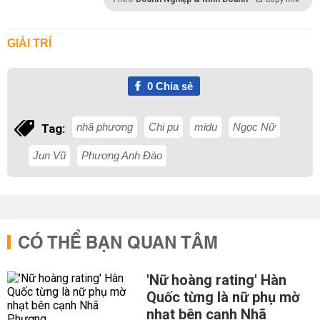
GIẢI TRÍ
0
Chia sẻ
nhã phương
Chi pu
midu
Ngọc Nữ
Tag:
Jun Vũ
Phương Anh Đào
CÓ THỂ BẠN QUAN TÂM
'Nữ hoàng rating' Hàn
Quốc từng là nữ phụ mờ
nhạt bên cạnh Nhã