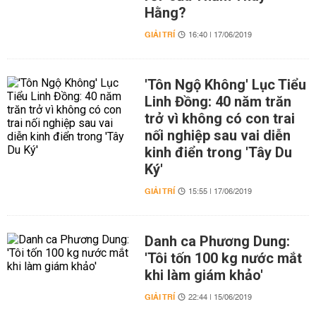
Hằng?
GIẢI TRÍ
16:40 | 17/06/2019
'Tôn Ngộ Không' Lục Tiểu
Linh Đồng: 40 năm trăn
trở vì không có con trai
nối nghiệp sau vai diễn
kinh điển trong 'Tây Du
Ký'
GIẢI TRÍ
15:55 | 17/06/2019
Danh ca Phương Dung:
'Tôi tốn 100 kg nước mắt
khi làm giám khảo'
GIẢI TRÍ
22:44 | 15/06/2019