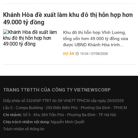
Khánh Hòa đề xuất làm khu đô thị hỗn hợp hơn
49.000 tỷ đồng
Khu đô thị hỗn hợp Vĩnh Lương,
tổng vốn hơn 49.000 tỷ đồng vừa
được UBND Khánh Hòa trình...
DỰ ÁN
15:04 | 07/08/2026
TRANG TTĐTTH CỦA CÔNG TY VIETNEWSCORP
Giấy phép số 3324/GP-TTĐT do Sở VH&TT TPHCM cấp ngày 20/3/2026
Lầu 5 - Compa Building - 293 Điện Biên Phủ - Phường Gia Định - TP.HCM
Chi nhánh:
Số 5 - Khu 38A Trần Phú - Phường Ba Đình - TP. Hà Nội
Chịu trách nhiệm nội dung:
Nguyễn Minh Quyết
Trách nhiệm về thông tin