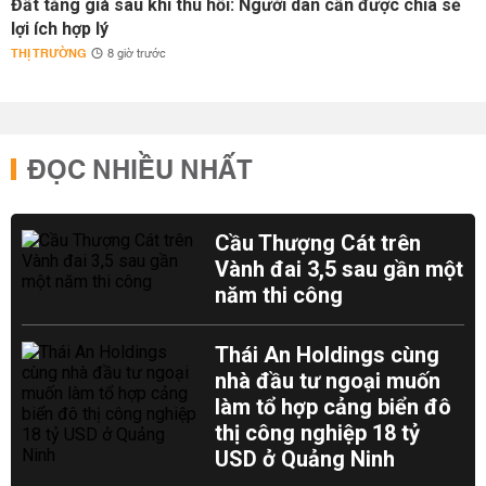
Đất tăng giá sau khi thu hồi: Người dân cần được chia sẻ
lợi ích hợp lý
THỊ TRƯỜNG
8 giờ trước
ĐỌC NHIỀU NHẤT
Cầu Thượng Cát trên
Vành đai 3,5 sau gần một
năm thi công
Thái An Holdings cùng
nhà đầu tư ngoại muốn
làm tổ hợp cảng biển đô
thị công nghiệp 18 tỷ
USD ở Quảng Ninh