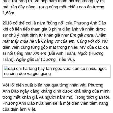
nụ cười rạng rỡ, vẻ đẹp đằm thắm nhưng không uỷ mị
mà tràn đầy năng lượng cùng một chiều cao ấn tượng
1,68m.
2018 có thể coi là năm "bùng nổ" của Phương Anh Đào
khi cô liên tiếp tham gia 3 phim điện ảnh và nhận được
sự chú ý nhất định từ khán giả như
Em gái mưa, Nhắm
mắt thấy mùa hè
và
Chàng vợ của em. Cùng với đó,
Nữ
diễn viên cũng từng góp mặt trong nhiều MV của các ca
sĩ nổi tiếng như
Xin em
(Bùi Anh Tuấn),
Ngốc
(Hương
Tràm),
Ngày gặp lại
(Dương Triệu Vũ).
Với lối diễn xuất biến hóa qua từng nhân vật, Phương
Anh Đào ngày càng khẳng định được khả năng của mình
trong mắt khán giả và người hâm mộ. Trong thời gian tới,
Phương Anh Đào hứa hẹn sẽ là một diễn viên tiềm năng
của điện ảnh Việt.