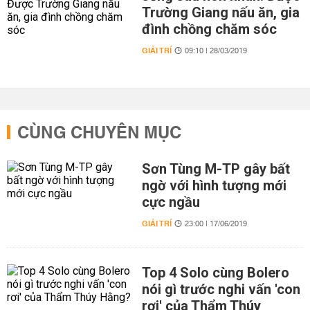
Trường Giang nấu ăn, gia
đình chồng chăm sóc
GIẢI TRÍ
09:10 | 28/03/2019
CÙNG CHUYÊN MỤC
Sơn Tùng M-TP gây bất
ngờ với hình tượng mới
cực ngầu
GIẢI TRÍ
23:00 | 17/06/2019
Top 4 Solo cùng Bolero
nói gì trước nghi vấn 'con
rơi' của Thẩm Thúy