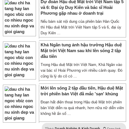
Dự đoán Hậu duệ Mặt trời Việt Nam tập 5
và 6: Đại úy Duy Kiên và bác sĩ Hoài
Phương gặp nhau ở doanh trại
Nếu bám sát nội dung của phiên bản Hàn Quốc
thì Hậu duệ Mặt trời Việt Nam tập 5 và 6, đại úy
Duy Kiên ...
Khả Ngân tung ảnh hậu trường Hậu duệ
Mặt trời Việt Nam sau khi lên sóng 2 tập
đầu tiên
Trong Hậu duệ Mặt trời Việt Nam, Khả Ngân vào
vai bác sĩ Hoài Phương với nhiều cảnh quay. Đó
cũng là lý do cô có ...
Mới lên sóng 2 tập đầu tiên, Hậu duệ Mặt
trời phiên bản Việt đã mắc 'sạn' khủng
Đoạn hất điện thoại trong Hậu duệ Mặt trời phiên
bản Việt diễn ra quá nhanh, hơn nữa nữ diễn viên
không hề ấn số ...
Theo
Doanh Nghiệp & Kinh Doanh
Copy link