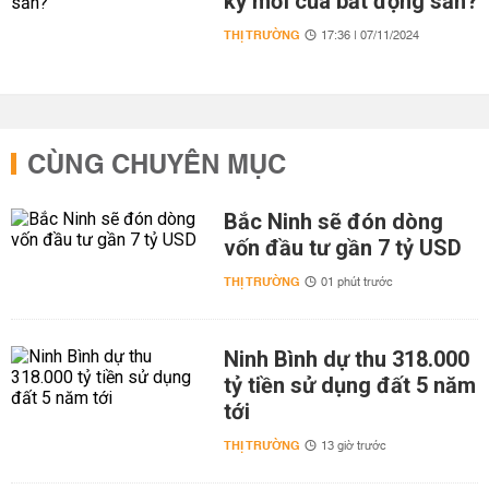
kỳ mới của bất động sản?
THỊ TRƯỜNG
17:36 | 07/11/2024
CÙNG CHUYÊN MỤC
Bắc Ninh sẽ đón dòng
vốn đầu tư gần 7 tỷ USD
THỊ TRƯỜNG
01 phút trước
Ninh Bình dự thu 318.000
tỷ tiền sử dụng đất 5 năm
tới
THỊ TRƯỜNG
13 giờ trước