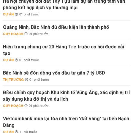
Hà Nội chuyển đổi đất Tây Tựu làm dự án trung tâm văn
phòng kết hợp dịch vụ thương mại
DỰ ÁN
01 phút trước
Quảng Ninh, Bắc Ninh đủ điều kiện lên thành phố
QUY HOẠCH
01 phút trước
Hiện trạng chung cư 23 Hàng Tre trước cơ hội được cải
tạo
DỰ ÁN
01 phút trước
Bắc Ninh sẽ đón dòng vốn đầu tư gần 7 tỷ USD
THỊ TRƯỜNG
01 phút trước
Điều chỉnh quy hoạch Khu kinh tế Vũng Áng, xác định vị trí
xây dựng khu đô thị và du lịch
QUY HOẠCH
01 phút trước
Vietcombank mua lại tòa nhà trên 'đất vàng' tại bến Bạch
Đằng
DỰ ÁN
11 giờ trước