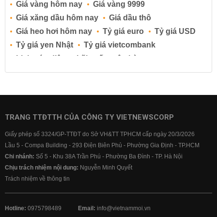
Giá vàng hôm nay
Giá vàng 9999
Giá xăng dầu hôm nay
Giá dầu thô
Giá heo hơi hôm nay
Tỷ giá euro
Tỷ giá USD
Tỷ giá yen Nhật
Tỷ giá vietcombank
Lịch cúp điện
Lãi suất ngân hàng
Lãi suất tiết kiệm
Lãi suất tiền gửi
Lãi suất ngân hàng Agribank
Lãi suất ngân hàng Sacombank
Lãi suất ngân hàng BIDV
TRANG TTĐTTH CỦA CÔNG TY VIETNEWSCORP
Lãi suất ngân hàng Vietinbank
Giấy phép số 3324/GP-TTĐT do Sở VH&TT TPHCM cấp ngày 20/3/2026
Lãi suất ngân hàng Vietcombank
Lầu 5 - Compa Building - 293 Điện Biên Phủ - Phường Gia Định - TP.HCM
Chi nhánh:
Số 5 - Khu 38A Trần Phú - Phường Ba Đình - TP. Hà Nội
Chịu trách nhiệm nội dung:
Nguyễn Minh Quyết
Trách nhiệm về thông tin
Hotline:
0975798489
Email:
info@vietnammoi.vn