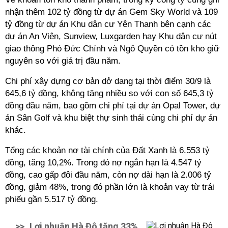
nhận thêm 102 tỷ đồng từ dự án Gem Sky World và 109
tỷ đồng từ dự án Khu dân cư Yên Thanh bên cạnh các
dự án An Viên, Sunview, Luxgarden hay Khu dân cư nút
giao thông Phó Đức Chính và Ngô Quyền có tồn kho giữ
nguyên so với giá trị đầu năm.
Chi phí xây dựng cơ bản dở dang tại thời điểm 30/9 là
645,6 tỷ đồng, không tăng nhiều so với con số 645,3 tỷ
đồng đầu năm, bao gồm chi phí tại dự án Opal Tower, dự
án Sân Golf và khu biệt thự sinh thái cùng chi phí dự án
khác.
Tổng các khoản nợ tài chính của Đất Xanh là 6.553 tỷ
đồng, tăng 10,2%. Trong đó nợ ngắn hạn là 4.547 tỷ
đồng, cao gấp đôi đầu năm, còn nợ dài hạn là 2.006 tỷ
đồng, giảm 48%, trong đó phần lớn là khoản vay từ trái
phiếu gần 5.517 tỷ đồng.
>>
Lợi nhuận Hà Đô tăng 33%