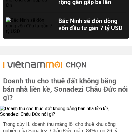
rộng gần gấp ba lần
Bắc Ninh sẽ đón dòng
vốn đầu tư gần 7 tỷ USD
CHỌN
Doanh thu cho thuê đất không bằng
bán nhà liền kề, Sonadezi Châu Đức nói
gì?
Trong qúy II, doanh thu mảng lõi cho thuê khu công
nghiệp của Sonadezi Châu Đức giảm 84% còn 26 tỷ