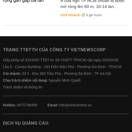
ở cửa ngõ TP HCM chuẩn bị được
mở rộng lên 60 m, 10-14 làn...
QUY HOẠCH
5 giờ trước
TRANG TTĐTTH CỦA CÔNG TY VIETNEWSCORP
Giấy phép số 3324/GP-TTĐT do Sở VH&TT TPHCM cấp ngày 20/3/2026
Lầu 5 - Compa Building - 293 Điện Biên Phủ - Phường Gia Định - TP.HCM
Chi nhánh:
Số 5 - Khu 38A Trần Phú - Phường Ba Đình - TP. Hà Nội
Chịu trách nhiệm nội dung:
Nguyễn Minh Quyết
Trách nhiệm về thông tin
Hotline:
0975798489
Email:
info@vietnammoi.vn
DỊCH VỤ QUẢNG CÁO: