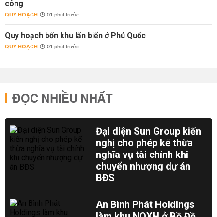
công
QUY HOẠCH
01 phút trước
Quy hoạch bốn khu lấn biển ở Phú Quốc
QUY HOẠCH
01 phút trước
ĐỌC NHIỀU NHẤT
Đại diện Sun Group kiến
nghị cho phép kế thừa
nghĩa vụ tài chính khi
chuyển nhượng dự án
BĐS
An Bình Phát Holdings
làm khu NOXH ở Bồ Đề,