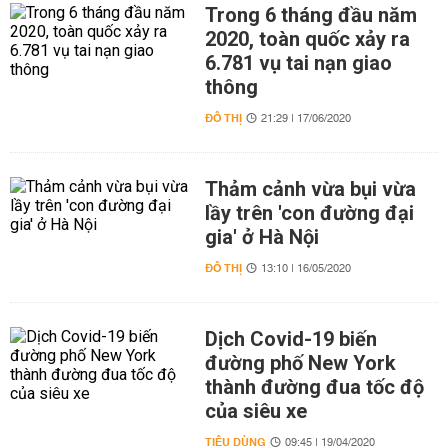
Trong 6 tháng đầu năm
2020, toàn quốc xảy ra
6.781 vụ tai nạn giao
thông
ĐÔ THỊ
21:29 | 17/06/2020
Thảm cảnh vừa bụi vừa
lầy trên 'con đường đại
gia' ở Hà Nội
ĐÔ THỊ
13:10 | 16/05/2020
Dịch Covid-19 biến
đường phố New York
thành đường đua tốc độ
của siêu xe
TIÊU DÙNG
09:45 | 19/04/2020