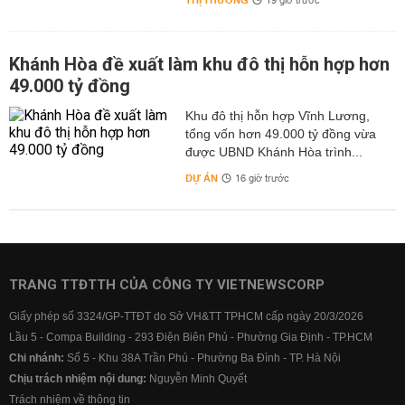
THỊ TRƯỜNG
19 giờ trước
Khánh Hòa đề xuất làm khu đô thị hỗn hợp hơn
49.000 tỷ đồng
Khu đô thị hỗn hợp Vĩnh Lương,
tổng vốn hơn 49.000 tỷ đồng vừa
được UBND Khánh Hòa trình...
DỰ ÁN
16 giờ trước
TRANG TTĐTTH CỦA CÔNG TY VIETNEWSCORP
Giấy phép số 3324/GP-TTĐT do Sở VH&TT TPHCM cấp ngày 20/3/2026
Lầu 5 - Compa Building - 293 Điện Biên Phủ - Phường Gia Định - TP.HCM
Chi nhánh:
Số 5 - Khu 38A Trần Phú - Phường Ba Đình - TP. Hà Nội
Chịu trách nhiệm nội dung:
Nguyễn Minh Quyết
Trách nhiệm về thông tin