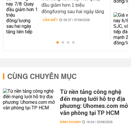
đầu giảm hơn 1 triệu
đồng/lượng sau hai ngày tăng
liên tiếp
CẦN BIẾT
09:37 | 07/08/2026
CÙNG CHUYÊN MỤC
Từ nền tảng công nghệ
đến mạng lưới hỗ trợ địa
phương: Uhomes.com mở
văn phòng tại TP HCM
KINH DOANH
16:04 | 03/08/2026