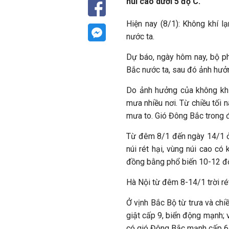
núi cao dưới 5 độ C.
Hiện nay (8/1): Không khí lạ
nước ta.
Dự báo, ngày hôm nay, bộ ph
Bắc nước ta, sau đó ảnh hưởn
Do ảnh hưởng của không khí
mưa nhiều nơi. Từ chiều tối 
mưa to. Gió Đông Bắc trong đ
Từ đêm 8/1 đến ngày 14/1 ở 
núi rét hại, vùng núi cao có
đồng bằng phổ biến 10-12 độ,
Hà Nội từ đêm 8-14/1 trời ré
Ở vịnh Bắc Bộ từ trưa và chi
giật cấp 9, biển động mạnh;
có gió Đông Bắc mạnh cấp 6, 