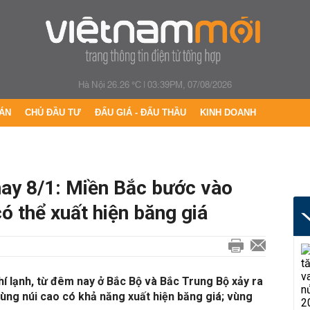
Hà Nội 26.26 °C
|
03:39PM, 07/08/2026
ÁN
CHỦ ĐẦU TƯ
ĐẤU GIÁ - ĐẤU THẦU
KINH DOANH
nay 8/1: Miền Bắc bước vào
ó thể xuất hiện băng giá
í lạnh, từ đêm nay ở Bắc Bộ và Bắc Trung Bộ xảy ra
 vùng núi cao có khả năng xuất hiện băng giá; vùng