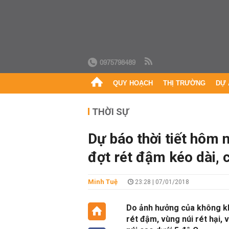
0975798489
QUY HOẠCH
THỊ TRƯỜNG
DỰ 
THỜI SỰ
Dự báo thời tiết hôm 
đợt rét đậm kéo dài, c
Minh Tuệ
23:28 | 07/01/2018
Do ảnh hưởng của không kh
rét đậm, vùng núi rét hại,