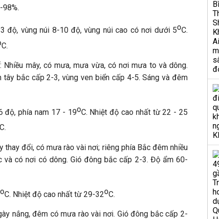
0-98%.
o
13 độ, vùng núi 8-10 độ, vùng núi cao có nơi dưới 5
C.
o
C.
: Nhiều mây, có mưa, mưa vừa, có nơi mưa to và dông.
ến tây bắc cấp 2-3, vùng ven biển cấp 4-5. Sáng và đêm
o
6 độ, phía nam 17 - 19
C. Nhiệt độ cao nhất từ 22 - 25
C.
thay đổi, có mưa rào vài nơi; riêng phía Bắc đêm nhiều
c và có nơi có dông. Gió đông bắc cấp 2-3. Độ ẩm 60-
o
o
C. Nhiệt độ cao nhất từ 29-32
C.
gày nắng, đêm có mưa rào vài nơi. Gió đông bắc cấp 2-