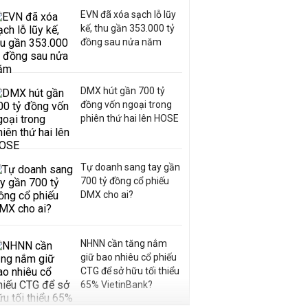
EVN đã xóa sạch lỗ lũy
kế, thu gần 353.000 tỷ
đồng sau nửa năm
DMX hút gần 700 tỷ
đồng vốn ngoại trong
phiên thứ hai lên HOSE
Tự doanh sang tay gần
700 tỷ đồng cổ phiếu
DMX cho ai?
NHNN cần tăng nắm
giữ bao nhiêu cổ phiếu
CTG để sở hữu tối thiểu
65% VietinBank?