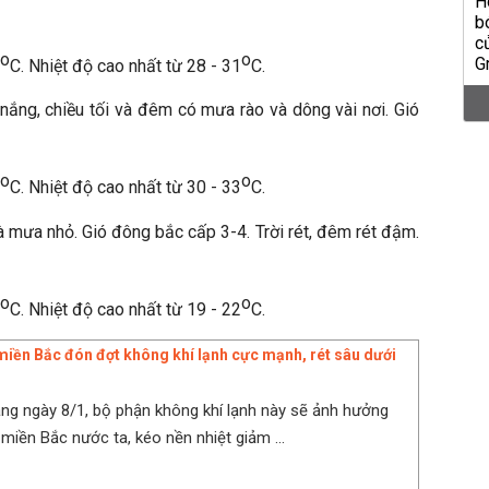
o
o
C. Nhiệt độ cao nhất từ 28 - 31
C.
nắng, chiều tối và đêm có mưa rào và dông vài nơi. Gió
o
o
C. Nhiệt độ cao nhất từ 30 - 33
C.
 mưa nhỏ. Gió đông bắc cấp 3-4. Trời rét, đêm rét đậm.
o
o
C. Nhiệt độ cao nhất từ 19 - 22
C.
 miền Bắc đón đợt không khí lạnh cực mạnh, rét sâu dưới
ng ngày 8/1, bộ phận không khí lạnh này sẽ ảnh hưởng
miền Bắc nước ta, kéo nền nhiệt giảm ...