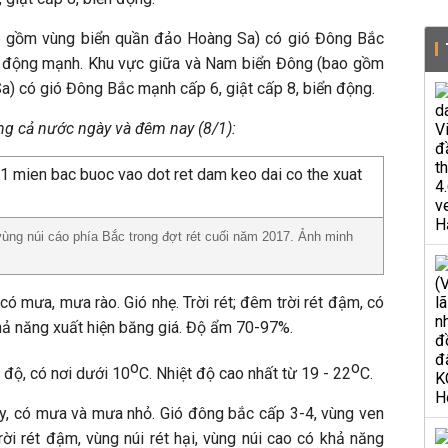
o gồm vùng biển quần đảo Hoàng Sa) có gió Đông Bắc
ển động mạnh. Khu vực giữa và Nam biển Đông (bao gồm
a) có gió Đông Bắc mạnh cấp 6, giật cấp 8, biển động.
ong cả nước ngày và đêm nay (8/1):
 vùng núi cáo phía Bắc trong đợt rét cuối năm 2017. Ảnh minh
có mưa, mưa rào. Gió nhẹ. Trời rét; đêm trời rét đậm, có
 khả năng xuất hiện băng giá. Độ ẩm 70-97%.
o
o
 độ, có nơi dưới 10
C. Nhiệt độ cao nhất từ 19 - 22
C.
y, có mưa và mưa nhỏ. Gió đông bắc cấp 3-4, vùng ven
trời rét đậm, vùng núi rét hại, vùng núi cao có khả năng