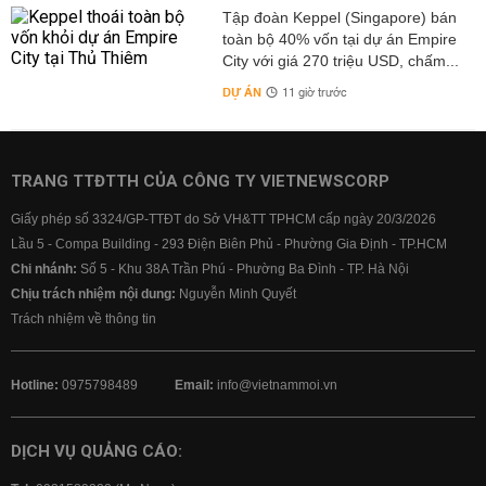
Tập đoàn Keppel (Singapore) bán
toàn bộ 40% vốn tại dự án Empire
City với giá 270 triệu USD, chấm...
DỰ ÁN
11 giờ trước
TRANG TTĐTTH CỦA CÔNG TY VIETNEWSCORP
Giấy phép số 3324/GP-TTĐT do Sở VH&TT TPHCM cấp ngày 20/3/2026
Lầu 5 - Compa Building - 293 Điện Biên Phủ - Phường Gia Định - TP.HCM
Chi nhánh:
Số 5 - Khu 38A Trần Phú - Phường Ba Đình - TP. Hà Nội
Chịu trách nhiệm nội dung:
Nguyễn Minh Quyết
Trách nhiệm về thông tin
Hotline:
0975798489
Email:
info@vietnammoi.vn
DỊCH VỤ QUẢNG CÁO: