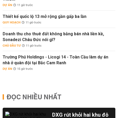
DỰ ÁN
11 giờ trước
Thiết kế quốc lộ 13 mở rộng gần gấp ba lần
QUY HOẠCH
11 giờ trước
Doanh thu cho thuê đất không bằng bán nhà liền kề,
Sonadezi Châu Đức nói gì?
CHỦ ĐẦU TƯ
11 giờ trước
Trường Phú Holdings - Licogi 14 - Toàn Cầu làm dự án
nhà ở quân đội tại Bắc Cam Ranh
DỰ ÁN
15 giờ trước
ĐỌC NHIỀU NHẤT
DXG rút khỏi hai khu đô