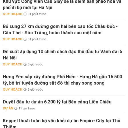
Khu vực Công viên Cầu Giấy sẽ là điểm bắn pháo hoa và
phố đi bộ mới tại Hà Nội
QUY HOẠCH
01 phút trước
Bổ sung 27 km đường gom hai bên cao tốc Châu Đốc -
Cần Thơ - Sóc Trăng, hoàn thành sau một năm
QUY HOẠCH
01 phút trước
Đề xuất áp dụng 10 chính sách đặc thù đầu tư Vành đai 5
Hà Nội
QUY HOẠCH
8 giờ trước
Hưng Yên sắp xây đường Phố Hiến - Hưng Hà gần 16.500
tỷ, bố trí tuyến đường sắt đô thị chạy song song
QUY HOẠCH
8 giờ trước
Duyệt đầu tư dự án 6.200 tỷ tại Bến cảng Liên Chiểu
DỰ ÁN
11 giờ trước
Keppel thoái toàn bộ vốn khỏi dự án Empire City tại Thủ
Thiêm