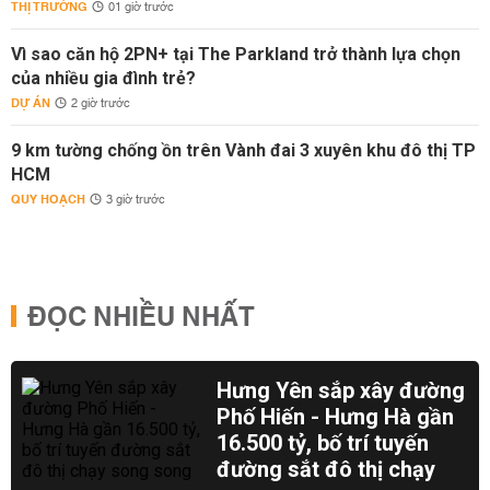
THỊ TRƯỜNG
01 giờ trước
Vì sao căn hộ 2PN+ tại The Parkland trở thành lựa chọn
của nhiều gia đình trẻ?
DỰ ÁN
2 giờ trước
9 km tường chống ồn trên Vành đai 3 xuyên khu đô thị TP
HCM
QUY HOẠCH
3 giờ trước
ĐỌC NHIỀU NHẤT
Hưng Yên sắp xây đường
Phố Hiến - Hưng Hà gần
16.500 tỷ, bố trí tuyến
đường sắt đô thị chạy