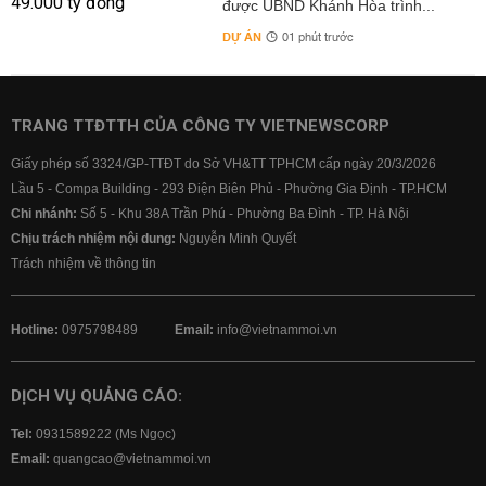
được UBND Khánh Hòa trình...
DỰ ÁN
01 phút trước
TRANG TTĐTTH CỦA CÔNG TY VIETNEWSCORP
Giấy phép số 3324/GP-TTĐT do Sở VH&TT TPHCM cấp ngày 20/3/2026
Lầu 5 - Compa Building - 293 Điện Biên Phủ - Phường Gia Định - TP.HCM
Chi nhánh:
Số 5 - Khu 38A Trần Phú - Phường Ba Đình - TP. Hà Nội
Chịu trách nhiệm nội dung:
Nguyễn Minh Quyết
Trách nhiệm về thông tin
Hotline:
0975798489
Email:
info@vietnammoi.vn
DỊCH VỤ QUẢNG CÁO:
Tel:
0931589222 (Ms Ngọc)
Email:
quangcao@vietnammoi.vn