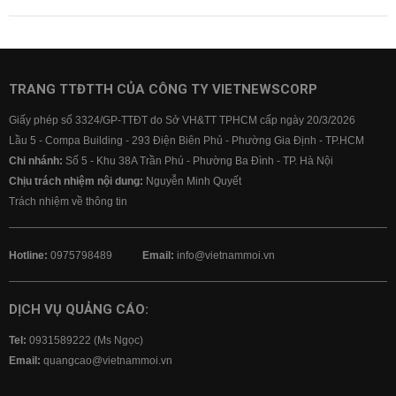
TRANG TTĐTTH CỦA CÔNG TY VIETNEWSCORP
Giấy phép số 3324/GP-TTĐT do Sở VH&TT TPHCM cấp ngày 20/3/2026
Lầu 5 - Compa Building - 293 Điện Biên Phủ - Phường Gia Định - TP.HCM
Chi nhánh:
Số 5 - Khu 38A Trần Phú - Phường Ba Đình - TP. Hà Nội
Chịu trách nhiệm nội dung:
Nguyễn Minh Quyết
Trách nhiệm về thông tin
Hotline:
0975798489
Email:
info@vietnammoi.vn
DỊCH VỤ QUẢNG CÁO:
Tel:
0931589222 (Ms Ngọc)
Email:
quangcao@vietnammoi.vn