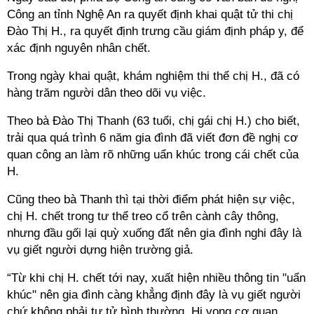
Công an tỉnh Nghệ An ra quyết định khai quật tử thi chị
Đào Thị H., ra quyết định trưng cầu giám định pháp y, để
xác định nguyên nhân chết.
Trong ngày khai quật, khám nghiệm thi thể chị H., đã có
hàng trăm người dân theo dõi vụ việc.
Theo bà Đào Thị Thanh (63 tuổi, chị gái chị H.) cho biết,
trải qua quá trình 6 năm gia đình đã viết đơn đề nghị cơ
quan công an làm rõ những uẩn khúc trong cái chết của
H.
Cũng theo bà Thanh thì tại thời điểm phát hiện sự việc,
chị H. chết trong tư thể treo cổ trên cành cây thông,
nhưng đầu gối lại quỳ xuống đất nên gia đình nghi đây là
vụ giết người dựng hiện trường giả.
“Từ khi chị H. chết tới nay, xuất hiện nhiều thông tin "uẩn
khúc" nên gia đình càng khẳng định đây là vụ giết người
chứ không phải tự tử bình thường. Hi vọng cơ quan