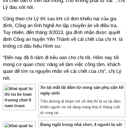
tôi chết oan ở trên đồi thông, chứ không phải tự sát '', chị
Lý đau xót nói.
Cũng theo chị Lý thì sau khi có đơn khiếu nại của gia
đình, Công an tỉnh Nghệ An lập chuyên án về điều tra.
Tuy nhiên, đến tháng 3/2013, gia đình nhận được quyết
định Công an huyện Yên Thành về cái chết của chị H. là
không có dấu hiệu Hình sự.
“Đến nay đã 6 năm đi kêu oan cho chị tôi. Hôm nay tôi
mong cơ quan chức năng sẽ làm việc công tâm, khách
quan để tìm ra nguyên nhân về cái chết của chị”, chị Lý
nói.
Xe tải mất lái đâm tử vong sản phụ cận kề
ngày sinh
Trên đường đi khám trở về nhà thì bị xe tải đâm
khiến người vợ trẻ đang mang thai ở tháng cuối
tử vong tại ...
Đang ngồi trong nhà chơi, 4 người bị sét