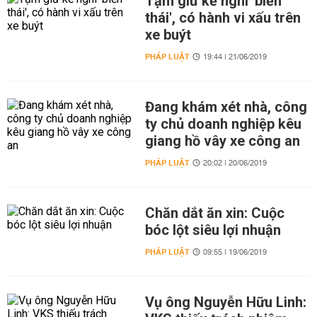
Tạm giữ kẻ nghi 'biến
thái', có hành vi xấu trên
xe buýt
PHÁP LUẬT
19:44 | 21/06/2019
Đang khám xét nhà, công
ty chủ doanh nghiệp kêu
giang hồ vây xe công an
PHÁP LUẬT
20:02 | 20/06/2019
Chăn dắt ăn xin: Cuộc
bóc lột siêu lợi nhuận
PHÁP LUẬT
09:55 | 19/06/2019
Vụ ông Nguyễn Hữu Linh: