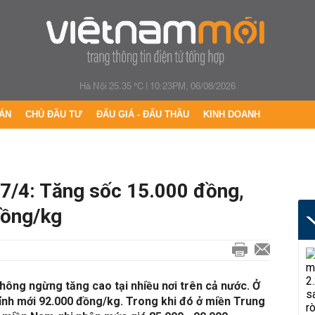
Hà Nội 25.35 °C
|
10:23PM, 06/08/2026
ÁN
CHỦ ĐẦU TƯ
ĐẤU GIÁ - ĐẤU THẦU
KINH DOANH
17/4: Tăng sốc 15.000 đồng,
đồng/kg
hông ngừng tăng cao tại nhiều nơi trên cả nước. Ở
đỉnh mới 92.000 đồng/kg. Trong khi đó ở miền Trung