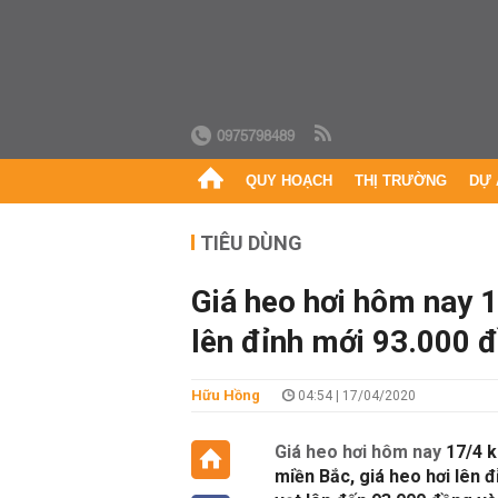
0975798489
QUY HOẠCH
THỊ TRƯỜNG
DỰ 
TIÊU DÙNG
Giá heo hơi hôm nay 
lên đỉnh mới 93.000 
Hữu Hồng
04:54 | 17/04/2020
Giá heo hơi hôm nay
17/4 k
miền Bắc, giá heo hơi lên 