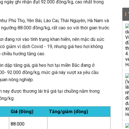
ong ngày ghi nhận đạt 92.000 đồng/kg, cao nhất trong
i như Phú Thọ, Yên Bái, Lào Cai, Thái Nguyên, Hà Nam và
 ngưỡng 88.000 đồng/kg, rất cao so với thời gian trước.
hơi đang rơi vào tình trạng khan hiếm, nên mặc dù sức
 có giảm vì dịch Covid - 19, nhưng giá heo hơi không
 chiều hướng tăng cao.
ồn dập tăng giá, giá heo hơi tại miền Bắc đang ở
000- 92.000 đồng/kg, mức giá này vượt xa yêu cầu
uan nông nghiệp.
 nay được thương lái trả giá tại chuồng nằm trong
ồng/kg.
Giá (Đồng)
Tăng/giảm (đồng)
88.000