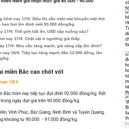
 miền Nam ghi nhận mức giá 85.000 - 90.000
ng hôm nay 17/4: Siêu thị vẫn miệt mài khuyến mãi thịt
á heo hơi lên đỉnh mới 93.000 đồng/kg
y 17/4: Thế giới bất ổn, USD sắp xuống sâu?
ôm nay 17/4: Chật vật ở ngưỡng giá thấp
y 17/4: Nhu cầu tăng mạnh, giá vàng sắp lên đỉnh?
 nay 16/4: Tiếp tục tăng mạnh đến 12.000 đồng, lên
g/kg
ại miền Bắc cao chót vót
 nay 18/4
n Bắc hôm nay tiếp tục đạt đỉnh 92.000 đồng/kg. Rất
 trong ngày đạt giá trên 90.000 đồng/kg.
Yên, Vĩnh Phúc, Bắc Giang, Ninh Bình và Tuyên Quang,
ng khoảng tư 90.000 - 91.000 đồng/kg.