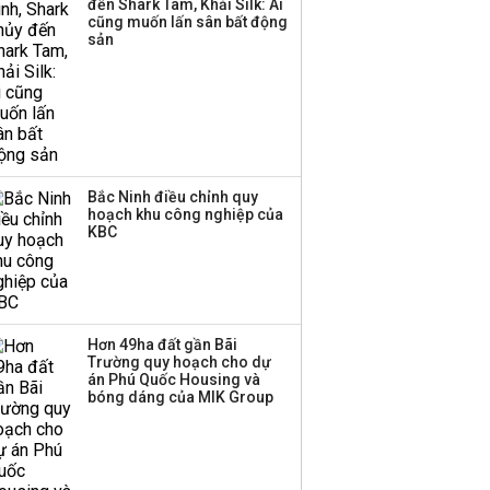
đến Shark Tam, Khải Silk: Ai
cũng muốn lấn sân bất động
Thị trường thường
sản
‘phất lên’ trong tháng 8,
nhóm ngành nào có
tiềm năng dẫn sóng?
Bắc Ninh điều chỉnh quy
hoạch khu công nghiệp của
KBC
Hơn 49ha đất gần Bãi
Trường quy hoạch cho dự
án Phú Quốc Housing và
bóng dáng của MIK Group