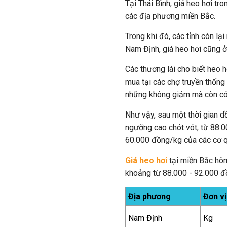
Tại Thái Bình, giá heo hơi tr
các địa phương miền Bắc.
Trong khi đó, các tỉnh còn lạ
Nam Định, giá heo hơi cũng ở
Các thương lái cho biết heo 
mua tại các chợ truyền thống
những không giảm mà còn có
Như vậy, sau một thời gian d
ngưỡng cao chót vót, từ 88.
60.000 đồng/kg của các cơ q
Giá heo hơi
tại miền Bắc hôm
khoảng từ 88.000 - 92.000 đ
Địa phương
Đơn vị
Nam Định
Kg