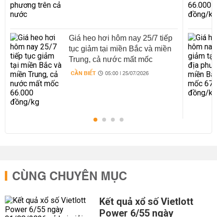
Giá heo hơi hôm nay 25/7 tiếp
tục giảm tại miền Bắc và miền
Trung, cả nước mất mốc
66.000 đồng/kg
CẦN BIẾT
05:00 | 25/07/2026
CÙNG CHUYÊN MỤC
Kết quả xổ số Vietlott
Power 6/55 ngày