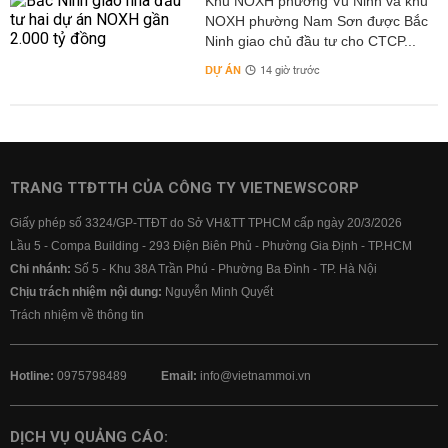
Khu NOXH phường Vũ Ninh và khu
NOXH phường Nam Sơn được Bắc
Ninh giao chủ đầu tư cho CTCP...
DỰ ÁN
14 giờ trước
TRANG TTĐTTH CỦA CÔNG TY VIETNEWSCORP
Giấy phép số 3324/GP-TTĐT do Sở VH&TT TPHCM cấp ngày 20/3/2026
Lầu 5 - Compa Building - 293 Điện Biên Phủ - Phường Gia Định - TP.HCM
Chi nhánh:
Số 5 - Khu 38A Trần Phú - Phường Ba Đình - TP. Hà Nội
Chịu trách nhiệm nội dung:
Nguyễn Minh Quyết
Trách nhiệm về thông tin
Hotline:
0975798489
Email:
info@vietnammoi.vn
DỊCH VỤ QUẢNG CÁO: