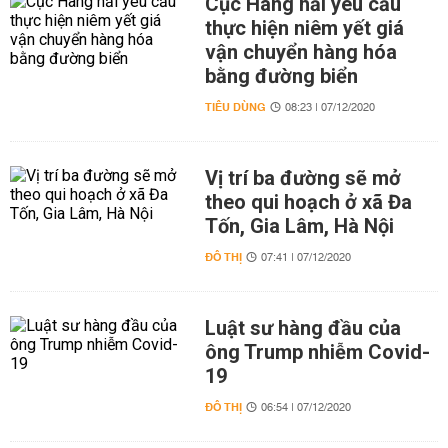
Cục Hàng hải yêu cầu
thực hiện niêm yết giá
vận chuyển hàng hóa
bằng đường biển
TIÊU DÙNG
08:23 | 07/12/2020
Vị trí ba đường sẽ mở
theo qui hoạch ở xã Đa
Tốn, Gia Lâm, Hà Nội
ĐÔ THỊ
07:41 | 07/12/2020
Luật sư hàng đầu của
ông Trump nhiễm Covid-
19
ĐÔ THỊ
06:54 | 07/12/2020