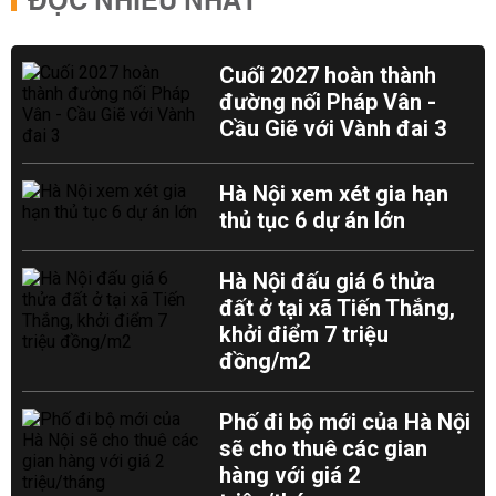
ĐỌC NHIỀU NHẤT
Cuối 2027 hoàn thành
đường nối Pháp Vân -
Cầu Giẽ với Vành đai 3
Hà Nội xem xét gia hạn
thủ tục 6 dự án lớn
Hà Nội đấu giá 6 thửa
đất ở tại xã Tiến Thắng,
khởi điểm 7 triệu
đồng/m2
Phố đi bộ mới của Hà Nội
sẽ cho thuê các gian
hàng với giá 2