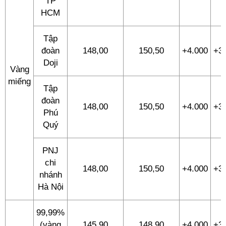
TP
HCM
Tập
đoàn
148,00
150,50
+4.000
+3
Doji
Vàng
miếng
Tập
đoàn
148,00
150,50
+4.000
+3
Phú
Quý
PNJ
chi
148,00
150,50
+4.000
+3
nhánh
Hà Nội
99,99%
(vàng
145,90
148,90
+4.000
+3