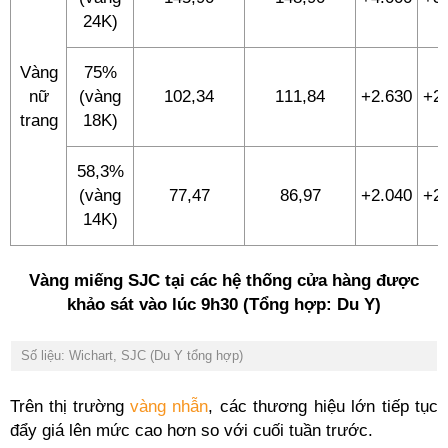
24K)
Vàng
75%
nữ
(vàng
102,34
111,84
+2.630
+2
trang
18K)
58,3%
(vàng
77,47
86,97
+2.040
+2
14K)
Vàng miếng SJC tại các hệ thống cửa hàng được
khảo sát vào lúc 9h30 (Tổng hợp: Du Y)
Số liệu: Wichart, SJC (Du Y tổng hợp)
Trên thị trường
vàng nhẫn
, các thương hiệu lớn tiếp tục
đẩy giá lên mức cao hơn so với cuối tuần trước.