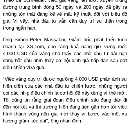
Theo bà Schneider, việc giá vàng lần lượt xuyên thủng
đường trung bình động 50 ngày và 200 ngày đã gây ra
những tổn thất đáng kể về mặt kỹ thuật đối với biểu đồ
giá. Vì vậy, nhà đầu tư vẫn cần duy trì sự thận trọng
trong ngắn hạn.
Ông Simon-Peter Massabni, Giám đốc phát triển kinh
doanh tại XS.com, cho rằng khả năng giữ vững mốc
4.000 USD của vàng cho thấy các nhà đầu tư dài hạn
đang bắt đầu nhìn thấy cơ hội định giá hấp dẫn sau đợt
điều chỉnh vừa qua.
“Việc vàng duy trì được ngưỡng 4.000 USD phản ánh sự
hiện diện của các nhà đầu tư chiến lược, những người
coi các nhịp điều chỉnh là cơ hội để xây dựng vị thế mới.
Tôi cũng tin rằng giai đoạn điều chỉnh sâu đang dần đi
đến hồi kết và thị trường hiện đang tiến gần hơn tới việc
hình thành vùng nền giá mới thay vì bước vào một xu
hướng giảm kéo dài”, ông nhận định.