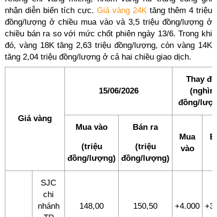
nhận diễn biến tích cực.
Giá vàng 24K
tăng thêm 4 triệu
đồng/lượng ở chiều mua vào và 3,5 triệu đồng/lượng ở
chiều bán ra so với mức chốt phiên ngày 13/6. Trong khi
đó, vàng 18K tăng 2,63 triệu đồng/lượng, còn vàng 14K
tăng 2,04 triệu đồng/lượng ở cả hai chiều giao dịch.
Thay đổ
15/06/2026
(nghìn
đồng/lượ
Giá vàng
Mua vào
Bán ra
Mua
B
(triệu
(triệu
vào
đồng/lượng)
đồng/lượng)
SJC
chi
nhánh
148,00
150,50
+4.000
+3