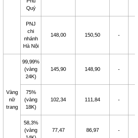
Phú
Quý
PNJ
chi
148,00
150,50
-
-
nhánh
Hà Nội
99,99%
(vàng
145,90
148,90
-
-
24K)
Vàng
75%
nữ
(vàng
102,34
111,84
-
-
trang
18K)
58,3%
(vàng
77,47
86,97
-
-
14K)