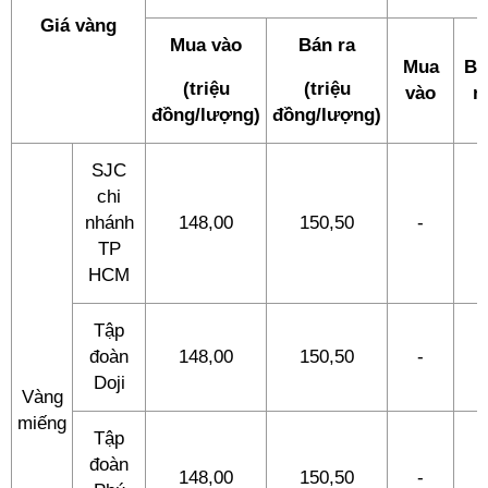
Giá vàng
Mua vào
Bán ra
Mua
Bá
(triệu
(triệu
vào
r
đồng/lượng)
đồng/lượng)
SJC
chi
nhánh
148,00
150,50
-
-
TP
HCM
Tập
đoàn
148,00
150,50
-
-
Doji
Vàng
miếng
Tập
đoàn
148,00
150,50
-
-