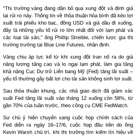
“Thị trường vàng đang dần bỏ qua xung đột và định giá
lại rủi ro này. Thông tin về thỏa thuận hòa bình đã kéo lợi
suất trái phiếu kho bạc, đồng USD và giá dầu đi xuống,
đây là những yếu tố rủi ro lớn nhất đối với lạm phát và
các loại tài sản,” ông Phillip Streible, chiến lược gia thị
trường trưởng tại Blue Line Futures, nhận định.
Vàng chịu áp lực kể từ khi xung đột Iran nổ ra do giá
năng lượng tăng cao và lo ngại lạm phát, làm gia tăng
khả năng Cục Dự trữ Liên bang Mỹ (Fed) tăng lãi suất –
yếu tố thường gây bất lợi cho tài sản không sinh lợi suất.
Sau thỏa thuận khung, các nhà giao dịch đã giảm xác
suất Fed tăng lãi suất vào tháng 12 xuống còn 58%, từ
gần 70% của tuần trước, theo công cụ CME FedWatch.
Sự chú ý hiện chuyển sang cuộc họp chính sách của
Fed diễn ra ngày 16–17/6, cuộc họp đầu tiên do ông
Kevin Warsh chủ trì, khi thị trường tìm kiếm tín hiệu về