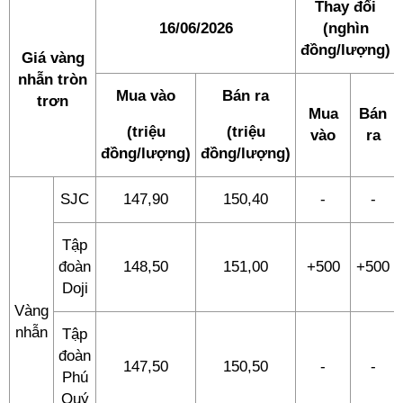
Thay đổi
16/06/2026
(nghìn
đồng/lượng)
Giá vàng
nhẫn tròn
Mua vào
Bán ra
trơn
Mua
Bán
(triệu
(triệu
vào
ra
đồng/lượng)
đồng/lượng)
SJC
147,90
150,40
-
-
Tập
đoàn
148,50
151,00
+500
+500
Doji
Vàng
nhẫn
Tập
đoàn
147,50
150,50
-
-
Phú
Quý