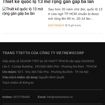
Thiết kế quốc lộ 13 mở rộng gần gấp ba lần
Sau hơn 20 năm chờ đợi, quốc lộ 13
ở cửa ngõ TP HCM chuẩn bị được
mở rộng lên 60 m, 10-14 làn...
QUY HOẠCH
8 giờ trước
TRANG TTĐTTH CỦA CÔNG TY VIETNEWSCORP
Giấy phép số 3324/GP-TTĐT do Sở VH&TT TPHCM cấp ngày 20/3/2026
Lầu 5 - Compa Building - 293 Điện Biên Phủ - Phường Gia Định - TP.HCM
Chi nhánh:
Số 5 - Khu 38A Trần Phú - Phường Ba Đình - TP. Hà Nội
Chịu trách nhiệm nội dung:
Nguyễn Minh Quyết
Trách nhiệm về thông tin
Hotline:
0975798489
Email:
info@vietnammoi.vn