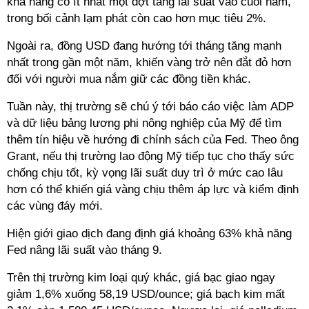
khả năng có ít nhất một đợt tăng lãi suất vào cuối năm,
trong bối cảnh lạm phát còn cao hơn mục tiêu 2%.
Ngoài ra, đồng USD đang hướng tới tháng tăng mạnh
nhất trong gần một năm, khiến vàng trở nên đắt đỏ hơn
đối với người mua nắm giữ các đồng tiền khác.
Tuần này, thị trường sẽ chú ý tới báo cáo việc làm ADP
và dữ liệu bảng lương phi nông nghiệp của Mỹ để tìm
thêm tín hiệu về hướng đi chính sách của Fed. Theo ông
Grant, nếu thị trường lao động Mỹ tiếp tục cho thấy sức
chống chịu tốt, kỳ vọng lãi suất duy trì ở mức cao lâu
hơn có thể khiến giá vàng chịu thêm áp lực và kiểm định
các vùng đáy mới.
Hiện giới giao dịch đang định giá khoảng 63% khả năng
Fed nâng lãi suất vào tháng 9.
Trên thị trường kim loại quý khác, giá bạc giao ngay
giảm 1,6% xuống 58,19 USD/ounce; giá bạch kim mất