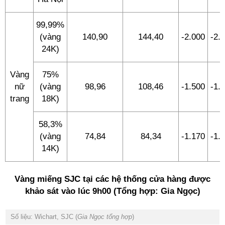
99,99%
(vàng
140,90
144,40
-2.000
-2.
24K)
Vàng
75%
nữ
(vàng
98,96
108,46
-1.500
-1.
trang
18K)
58,3%
(vàng
74,84
84,34
-1.170
-1.
14K)
Vàng miếng SJC tại các hệ thống cửa hàng được
khảo sát vào lúc 9h00 (Tổng hợp: Gia Ngọc)
Số liệu: Wichart, SJC (
Gia Ngọc tổng hợp
)