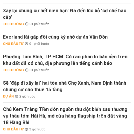
Xây lại chung cư hết niên hạn: Đã đến lúc bỏ 'cơ chế bao
cấp'
THỊ TRƯỜNG
01 phút trước
Everland lãi gấp đôi cùng kỳ nhờ dự án Vân Đồn
CHỦ ĐẦU TƯ
01 phút trước
Phường Tam Bình, TP HCM: Cò rao phân lô bán nền trên
khu đất đã có chủ, địa phương lên tiếng cảnh báo
THỊ TRƯỜNG
01 phút trước
Sẽ 'đập đi xây lại' hai tòa nhà Chợ Xanh, Nam Định thành
chung cư cho thuê 15 tầng
DỰ ÁN
2 giờ trước
Chủ Kem Tràng Tiền đón nguồn thu đột biến sau thương
vụ thâu tóm Hải Hà, mở cửa hàng flagship trên đất vàng
18 Hàng Bài
CHỦ ĐẦU TƯ
3 giờ trước