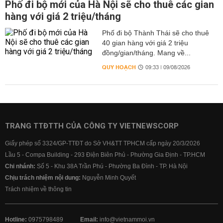
Phố đi bộ mới của Hà Nội sẽ cho thuê các gian
hàng với giá 2 triệu/tháng
Phố đi bộ Thành Thái sẽ cho thuê
40 gian hàng với giá 2 triệu
đồng/gian/tháng. Mang về...
QUY HOẠCH
09:33 | 09/08/2026
TRANG TTĐTTH CỦA CÔNG TY VIETNEWSCORP
Giấy phép số 3324/GP-TTĐT do Sở VH&TT TPHCM cấp ngày 20/3/2026
Lầu 5 - Compa Building - 293 Điện Biên Phủ - Phường Gia Định - TP.HCM
Chi nhánh:
Số 5 - Khu 38A Trần Phú - Phường Ba Đình - TP. Hà Nội
Chịu trách nhiệm nội dung:
Nguyễn Minh Quyết
Trách nhiệm về thông tin
Hotline:
0975798489
Email:
info@vietnammoi.vn