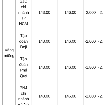
SJC
chi
nhánh
143,00
146,00
-2.000
-2.
TP
HCM
Tập
đoàn
143,00
146,00
-2.000
-2.
Doji
Vàng
miếng
Tập
đoàn
143,00
146,00
-1.800
-2.
Phú
Quý
PNJ
chi
143,00
146,00
-2.000
-2.
nhánh
Hà Nội