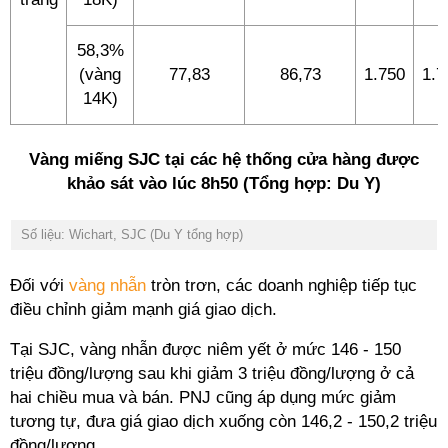
58,3%
(vàng
77,83
86,73
1.750
1.7
14K)
Vàng miếng SJC tại các hệ thống cửa hàng được
khảo sát vào lúc 8h50 (Tổng hợp: Du Y)
Số liệu: Wichart, SJC (Du Y tổng hợp)
Đối với
vàng nhẫn
tròn trơn, các doanh nghiệp tiếp tục
điều chỉnh giảm mạnh giá giao dịch.
Tại SJC, vàng nhẫn được niêm yết ở mức 146 - 150
triệu đồng/lượng sau khi giảm 3 triệu đồng/lượng ở cả
hai chiều mua và bán. PNJ cũng áp dụng mức giảm
tương tự, đưa giá giao dịch xuống còn 146,2 - 150,2 triệu
đồng/lượng.