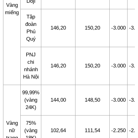
Doji
Vàng
miếng
Tập
đoàn
146,20
150,20
-3.000
-3.
Phú
Quý
PNJ
chi
146,20
150,20
-3.000
-3.
nhánh
Hà Nội
99,99%
(vàng
144,00
148,50
-3.000
-3.
24K)
Vàng
75%
nữ
(vàng
102,64
111,54
-2.250
-2.
trang
18K)