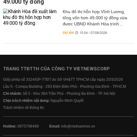
49.000 tỷ đồng
Khu đô thị hỗn hợp Vĩnh Lương,
tổng vốn hơn 49.000 tỷ đồng vừa
được UBND Khánh Hòa trình...
DỰ ÁN
15:04 | 07/08/2026
TRANG TTĐTTH CỦA CÔNG TY VIETNEWSCORP
Giấy phép số 3324/GP-TTĐT do Sở VH&TT TPHCM cấp ngày 20/3/2026
Lầu 5 - Compa Building - 293 Điện Biên Phủ - Phường Gia Định - TP.HCM
Chi nhánh:
Số 5 - Khu 38A Trần Phú - Phường Ba Đình - TP. Hà Nội
Chịu trách nhiệm nội dung:
Nguyễn Minh Quyết
Trách nhiệm về thông tin
Hotline:
0975798489
Email:
info@vietnammoi.vn