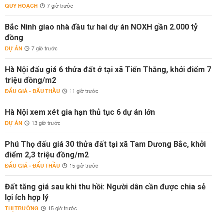
QUY HOẠCH
7 giờ trước
Bắc Ninh giao nhà đầu tư hai dự án NOXH gần 2.000 tỷ
đồng
DỰ ÁN
7 giờ trước
Hà Nội đấu giá 6 thửa đất ở tại xã Tiến Thắng, khởi điểm 7
triệu đồng/m2
ĐẤU GIÁ - ĐẤU THẦU
11 giờ trước
Hà Nội xem xét gia hạn thủ tục 6 dự án lớn
DỰ ÁN
13 giờ trước
Phú Thọ đấu giá 30 thửa đất tại xã Tam Dương Bắc, khởi
điểm 2,3 triệu đồng/m2
ĐẤU GIÁ - ĐẤU THẦU
15 giờ trước
Đất tăng giá sau khi thu hồi: Người dân cần được chia sẻ
lợi ích hợp lý
THỊ TRƯỜNG
15 giờ trước