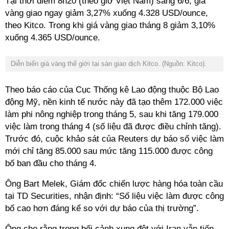
Tại thời điểm 8h20 (theo giờ Việt Nam) sáng 6/6, giá
vàng giao ngay giảm 3,27% xuống 4.328 USD/ounce,
theo Kitco. Trong khi giá vàng giao tháng 8 giảm 3,10%
xuống 4.365 USD/ounce.
Diễn biến giá vàng thế giới tại sàn giao dịch Kitco. (Nguồn: Kitco).
Theo báo cáo của Cục Thống kê Lao động thuộc Bộ Lao
động Mỹ, nền kinh tế nước này đã tạo thêm 172.000 việc
làm phi nông nghiệp trong tháng 5, sau khi tăng 179.000
việc làm trong tháng 4 (số liệu đã được điều chỉnh tăng).
Trước đó, cuộc khảo sát của Reuters dự báo số việc làm
mới chỉ tăng 85.000 sau mức tăng 115.000 được công
bố ban đầu cho tháng 4.
Ông Bart Melek, Giám đốc chiến lược hàng hóa toàn cầu
tại TD Securities, nhận định: “Số liệu việc làm được công
bố cao hơn đáng kể so với dự báo của thị trường”.
Ông cho rằng trong bối cảnh xung đột với Iran vẫn tiếp