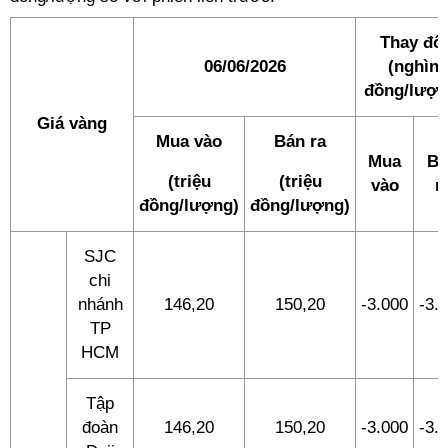
Thay đổi
06/06/2026
(nghìn
đồng/lượn
Giá vàng
Mua vào
Bán ra
Mua
Bá
(triệu
(triệu
vào
r
đồng/lượng)
đồng/lượng)
SJC
chi
nhánh
146,20
150,20
-3.000
-3.
TP
HCM
Tập
đoàn
146,20
150,20
-3.000
-3.