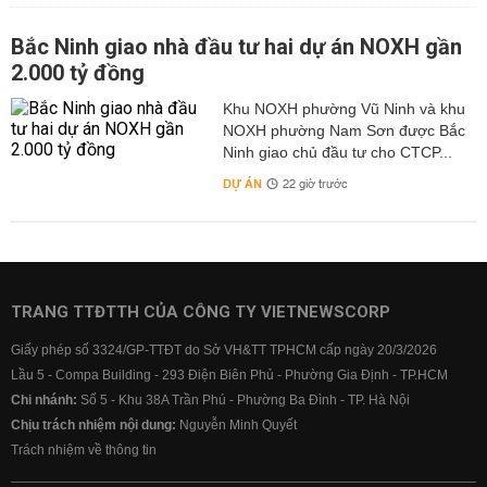
Bắc Ninh giao nhà đầu tư hai dự án NOXH gần
2.000 tỷ đồng
Khu NOXH phường Vũ Ninh và khu
NOXH phường Nam Sơn được Bắc
Ninh giao chủ đầu tư cho CTCP...
DỰ ÁN
22 giờ trước
TRANG TTĐTTH CỦA CÔNG TY VIETNEWSCORP
Giấy phép số 3324/GP-TTĐT do Sở VH&TT TPHCM cấp ngày 20/3/2026
Lầu 5 - Compa Building - 293 Điện Biên Phủ - Phường Gia Định - TP.HCM
Chi nhánh:
Số 5 - Khu 38A Trần Phú - Phường Ba Đình - TP. Hà Nội
Chịu trách nhiệm nội dung:
Nguyễn Minh Quyết
Trách nhiệm về thông tin