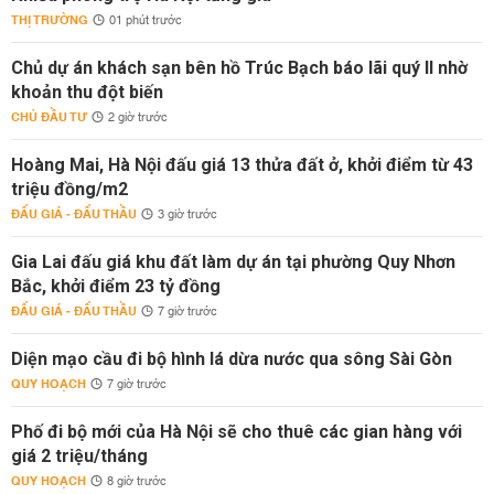
THỊ TRƯỜNG
01 phút trước
Chủ dự án khách sạn bên hồ Trúc Bạch báo lãi quý II nhờ
khoản thu đột biến
CHỦ ĐẦU TƯ
2 giờ trước
Hoàng Mai, Hà Nội đấu giá 13 thửa đất ở, khởi điểm từ 43
triệu đồng/m2
ĐẤU GIÁ - ĐẤU THẦU
3 giờ trước
Gia Lai đấu giá khu đất làm dự án tại phường Quy Nhơn
Bắc, khởi điểm 23 tỷ đồng
ĐẤU GIÁ - ĐẤU THẦU
7 giờ trước
Diện mạo cầu đi bộ hình lá dừa nước qua sông Sài Gòn
QUY HOẠCH
7 giờ trước
Phố đi bộ mới của Hà Nội sẽ cho thuê các gian hàng với
giá 2 triệu/tháng
QUY HOẠCH
8 giờ trước