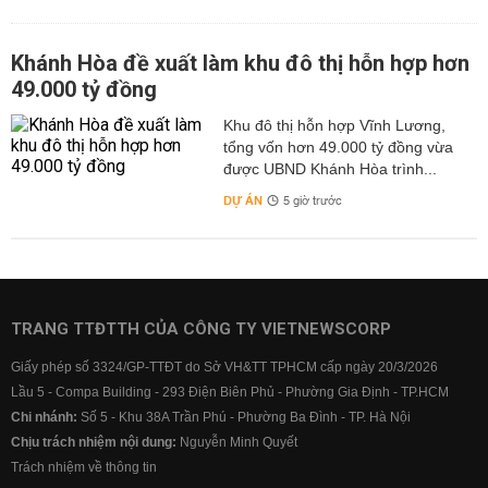
Khánh Hòa đề xuất làm khu đô thị hỗn hợp hơn
49.000 tỷ đồng
Khu đô thị hỗn hợp Vĩnh Lương,
tổng vốn hơn 49.000 tỷ đồng vừa
được UBND Khánh Hòa trình...
DỰ ÁN
5 giờ trước
TRANG TTĐTTH CỦA CÔNG TY VIETNEWSCORP
Giấy phép số 3324/GP-TTĐT do Sở VH&TT TPHCM cấp ngày 20/3/2026
Lầu 5 - Compa Building - 293 Điện Biên Phủ - Phường Gia Định - TP.HCM
Chi nhánh:
Số 5 - Khu 38A Trần Phú - Phường Ba Đình - TP. Hà Nội
Chịu trách nhiệm nội dung:
Nguyễn Minh Quyết
Trách nhiệm về thông tin