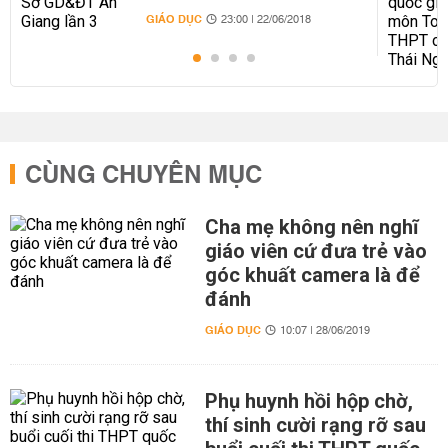
GIÁO DỤC
23:00 | 22/06/2018
CÙNG CHUYÊN MỤC
Cha mẹ không nên nghĩ
giáo viên cứ đưa trẻ vào
góc khuất camera là để
đánh
GIÁO DỤC
10:07 | 28/06/2019
Phụ huynh hồi hộp chờ,
thí sinh cười rạng rỡ sau