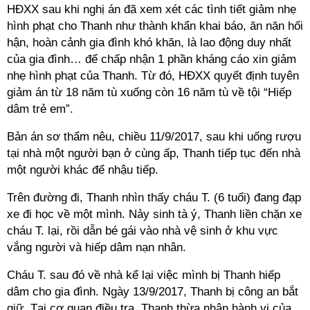
HĐXX sau khi nghị án đã xem xét các tình tiết giảm nhẹ
hình phạt cho Thanh như thành khẩn khai báo, ăn năn hối
hận, hoàn cảnh gia đình khó khăn, là lao động duy nhất
của gia đình… để chấp nhận 1 phần kháng cáo xin giảm
nhẹ hình phạt của Thanh. Từ đó, HĐXX quyết định tuyên
giảm án từ 18 năm tù xuống còn 16 năm tù về tội “Hiếp
dâm trẻ em”.
Bản án sơ thẩm nêu, chiều 11/9/2017, sau khi uống rượu
tại nhà một người bạn ở cùng ấp, Thanh tiếp tục đến nhà
một người khác để nhậu tiếp.
Trên đường đi, Thanh nhìn thấy cháu T. (6 tuổi) đang đạp
xe đi học về một mình. Nảy sinh tà ý, Thanh liền chặn xe
cháu T. lại, rồi dẫn bé gái vào nhà vệ sinh ở khu vực
vắng người và hiếp dâm nạn nhân.
Cháu T. sau đó về nhà kể lại việc mình bị Thanh hiếp
dâm cho gia đình. Ngày 13/9/2017, Thanh bị công an bắt
giữ. Tại cơ quan điều tra, Thanh thừa nhận hành vi của