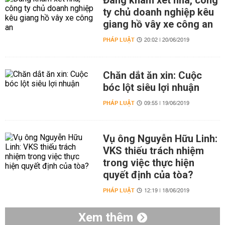
Đang khám xét nhà, công
ty chủ doanh nghiệp kêu
giang hồ vây xe công an
PHÁP LUẬT
20:02 | 20/06/2019
Chăn dắt ăn xin: Cuộc
bóc lột siêu lợi nhuận
PHÁP LUẬT
09:55 | 19/06/2019
Vụ ông Nguyễn Hữu Linh:
VKS thiếu trách nhiệm
trong việc thực hiện
quyết định của tòa?
PHÁP LUẬT
12:19 | 18/06/2019
Xem thêm