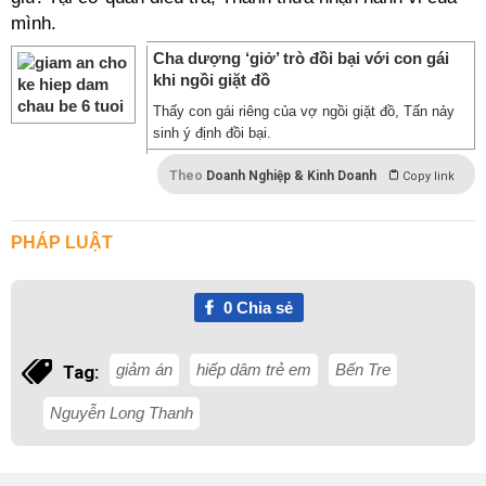
mình.
Cha dượng ‘giở’ trò đồi bại với con gái
khi ngồi giặt đồ
Thấy con gái riêng của vợ ngồi giặt đồ, Tấn nảy
sinh ý định đồi bại.
Theo
Doanh Nghiệp & Kinh Doanh
Copy link
PHÁP LUẬT
0
Chia sẻ
giảm án
hiếp dâm trẻ em
Bến Tre
Tag:
Nguyễn Long Thanh