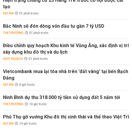
Hiện trạng chung cư 23 Hàng Tre trước cơ hội được cải
tạo
DỰ ÁN
01 phút trước
Bắc Ninh sẽ đón dòng vốn đầu tư gần 7 tỷ USD
THỊ TRƯỜNG
01 phút trước
Điều chỉnh quy hoạch Khu kinh tế Vũng Áng, xác định vị trí
xây dựng khu đô thị và du lịch
QUY HOẠCH
01 phút trước
Vietcombank mua lại tòa nhà trên 'đất vàng' tại bến Bạch
Đằng
DỰ ÁN
9 giờ trước
Ninh Bình dự thu 318.000 tỷ tiền sử dụng đất 5 năm tới
THỊ TRƯỜNG
10 giờ trước
Phú Thọ gỡ vướng Khu đô thị sinh thái và thể thao Việt Trì
DỰ ÁN
14 giờ trước