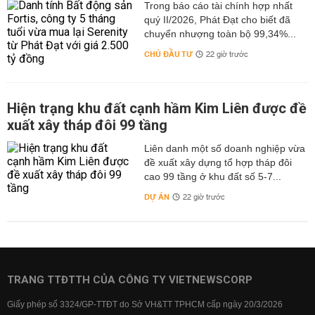
Trong báo cáo tài chính hợp nhất
quý II/2026, Phát Đạt cho biết đã
chuyển nhượng toàn bộ 99,34%...
CHỦ ĐẦU TƯ
22 giờ trước
Hiện trạng khu đất cạnh hầm Kim Liên được đề
xuất xây tháp đôi 99 tầng
Liên danh một số doanh nghiệp vừa
đề xuất xây dựng tổ hợp tháp đôi
cao 99 tầng ở khu đất số 5-7...
DỰ ÁN
22 giờ trước
TRANG TTĐTTH CỦA CÔNG TY VIETNEWSCORP
Giấy phép số 3324/GP-TTĐT do Sở VH&TT TPHCM cấp ngày 20/3/2026