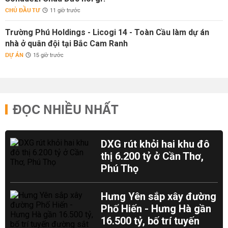
CHỦ ĐẦU TƯ
11 giờ trước
Trường Phú Holdings - Licogi 14 - Toàn Cầu làm dự án
nhà ở quân đội tại Bắc Cam Ranh
DỰ ÁN
15 giờ trước
ĐỌC NHIỀU NHẤT
DXG rút khỏi hai khu đô
thị 6.200 tỷ ở Cần Thơ,
Phú Thọ
Hưng Yên sắp xây đường
Phố Hiến - Hưng Hà gần
16.500 tỷ, bố trí tuyến