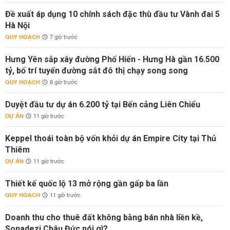
Đề xuất áp dụng 10 chính sách đặc thù đầu tư Vành đai 5
Hà Nội
QUY HOẠCH
7 giờ trước
Hưng Yên sắp xây đường Phố Hiến - Hưng Hà gần 16.500
tỷ, bố trí tuyến đường sắt đô thị chạy song song
QUY HOẠCH
8 giờ trước
Duyệt đầu tư dự án 6.200 tỷ tại Bến cảng Liên Chiểu
DỰ ÁN
11 giờ trước
Keppel thoái toàn bộ vốn khỏi dự án Empire City tại Thủ
Thiêm
DỰ ÁN
11 giờ trước
Thiết kế quốc lộ 13 mở rộng gần gấp ba lần
QUY HOẠCH
11 giờ trước
Doanh thu cho thuê đất không bằng bán nhà liền kề,
Sonadezi Châu Đức nói gì?