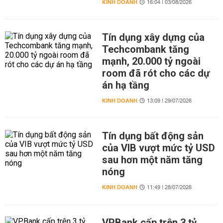
KINH DOANH
16:04 | 03/08/2026
Tín dụng xây dựng của
Techcombank tăng
mạnh, 20.000 tỷ ngoài
room đã rót cho các dự
án hạ tầng
KINH DOANH
13:09 | 29/07/2026
Tín dụng bất động sản
của VIB vượt mức tỷ USD
sau hơn một năm tăng
nóng
KINH DOANH
11:49 | 28/07/2026
VPBank cấp trên 3 tỷ