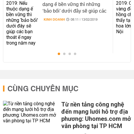
dạng ế bền vững thì những
‘bảo bối’ dưới đây sẽ giúp các
bạn thoát ế ngay trong năm nay
KINH DOANH
08:11 | 13/02/2019
CÙNG CHUYÊN MỤC
Từ nền tảng công nghệ
đến mạng lưới hỗ trợ địa
phương: Uhomes.com mở
văn phòng tại TP HCM