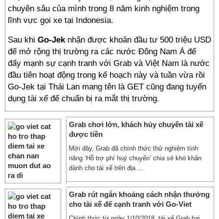
chuyên sâu của mình trong 8 năm kinh nghiệm trong
lĩnh vực gọi xe tại Indonesia.
Sau khi
Go-Jek
nhận được khoản đầu tư 500 triệu USD
để mở rộng thị trường ra các nước Đông Nam Á để
đẩy mạnh sự cạnh tranh với Grab và Việt Nam là nước
đầu tiên hoạt động trong kế hoạch này và tuần vừa rồi
Go-Jek tại Thái Lan mang tên là GET cũng đang tuyển
dụng tài xế để chuẩn bị ra mắt thị trường.
Grab chơi lớn, khách hủy chuyến tài xế
được tiền
Mới đây, Grab đã chính thức thử nghiệm tính
năng ‘Hỗ trợ phí huỷ chuyến’ chia sẻ khó khăn
dành cho tài xế trên địa ...
Grab rút ngắn khoảng cách nhận thưởng
cho tài xế để cạnh tranh với Go-Viet
Chính thức từ ngày 1/10/2018, tài xế Grab hai