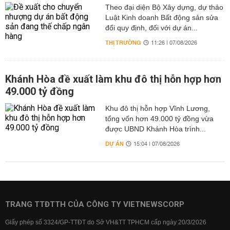
Theo đại diện Bộ Xây dựng, dự thảo
Luật Kinh doanh Bất động sản sửa
đổi quy định, đối với dự án...
THỊ TRƯỜNG
11:26 | 07/08/2026
Khánh Hòa đề xuất làm khu đô thị hỗn hợp hơn
49.000 tỷ đồng
Khu đô thị hỗn hợp Vĩnh Lương,
tổng vốn hơn 49.000 tỷ đồng vừa
được UBND Khánh Hòa trình...
DỰ ÁN
15:04 | 07/08/2026
TRANG TTĐTTH CỦA CÔNG TY VIETNEWSCORP
Giấy phép số 3324/GP-TTĐT do Sở VH&TT TPHCM cấp ngày 20/3/2026