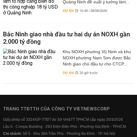
Quảng Ninh đề xuất ý tưởng làm...
DỰ ÁN
10:49 | 08/08/2026
Bắc Ninh giao nhà đầu tư hai dự án NOXH gần
2.000 tỷ đồng
Khu NOXH phường Vũ Ninh và khu
NOXH phường Nam Sơn được Bắc
Ninh giao chủ đầu tư cho CTCP...
DỰ ÁN
20 giờ trước
TRANG TTĐTTH CỦA CÔNG TY VIETNEWSCORP
Giấy phép số 3324/GP-TTĐT do Sở VH&TT TPHCM cấp ngày 20/3/2026
Lầu 5 - Compa Building - 293 Điện Biên Phủ - Phường Gia Định - TP.HCM
Chi nhánh:
Số 5 - Khu 38A Trần Phú - Phường Ba Đình - TP. Hà Nội