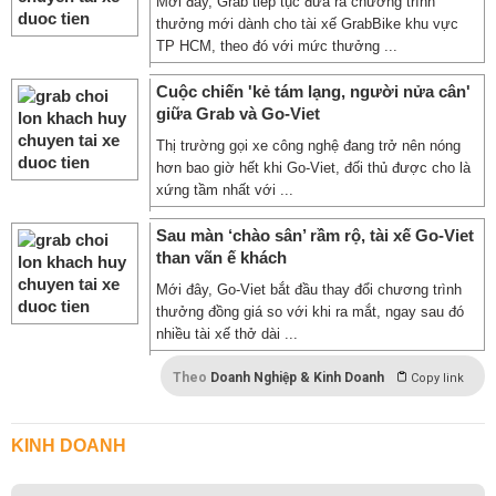
Mới đây, Grab tiếp tục đưa ra chương trình
thưởng mới dành cho tài xế GrabBike khu vực
TP HCM, theo đó với mức thưởng ...
Cuộc chiến 'kẻ tám lạng, người nửa cân'
giữa Grab và Go-Viet
Thị trường gọi xe công nghệ đang trở nên nóng
hơn bao giờ hết khi Go-Viet, đối thủ được cho là
xứng tầm nhất với ...
Sau màn ‘chào sân’ rầm rộ, tài xế Go-Viet
than vãn ế khách
Mới đây, Go-Viet bắt đầu thay đổi chương trình
thưởng đồng giá so với khi ra mắt, ngay sau đó
nhiều tài xế thở dài ...
Theo
Doanh Nghiệp & Kinh Doanh
Copy link
KINH DOANH