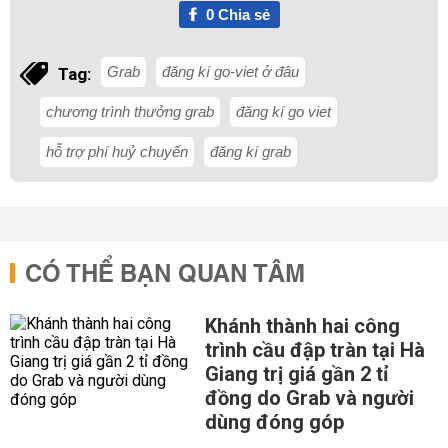
0
Chia sẻ
Grab
đăng kí go-viet ở đâu
Tag:
chương trình thưởng grab
đăng kí go viet
hỗ trợ phí huỷ chuyến
đăng kí grab
CÓ THỂ BẠN QUAN TÂM
Khánh thành hai công
trình cầu đập tràn tại Hà
Giang trị giá gần 2 tỉ
đồng do Grab và người
dùng đóng góp