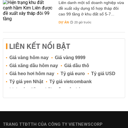
Liên danh một số doanh nghiệp vừa
đề xuất xây dựng tổ hợp tháp đôi
cao 99 tầng ở khu đất số 5-7...
DỰ ÁN
20 giờ trước
LIÊN KẾT NỔI BẬT
Giá vàng hôm nay
Giá vàng 9999
Giá xăng dầu hôm nay
Giá dầu thô
Giá heo hơi hôm nay
Tỷ giá euro
Tỷ giá USD
Tỷ giá yen Nhật
Tỷ giá vietcombank
Lịch cúp điện
Lãi suất ngân hàng
Lãi suất tiết kiệm
Lãi suất tiền gửi
Lãi suất ngân hàng Agribank
Lãi suất ngân hàng Sacombank
Lãi suất ngân hàng BIDV
TRANG TTĐTTH CỦA CÔNG TY VIETNEWSCORP