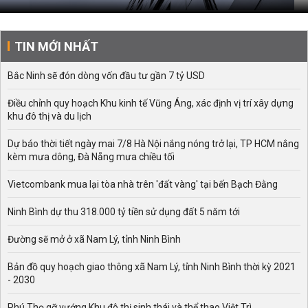
TIN MỚI NHẤT
Bắc Ninh sẽ đón dòng vốn đầu tư gần 7 tỷ USD
Điều chỉnh quy hoạch Khu kinh tế Vũng Áng, xác định vị trí xây dựng
khu đô thị và du lịch
Dự báo thời tiết ngày mai 7/8 Hà Nội nắng nóng trở lại, TP HCM nắng
kèm mưa dông, Đà Nẵng mưa chiều tối
Vietcombank mua lại tòa nhà trên 'đất vàng' tại bến Bạch Đằng
Ninh Bình dự thu 318.000 tỷ tiền sử dụng đất 5 năm tới
Đường sẽ mở ở xã Nam Lý, tỉnh Ninh Bình
Bản đồ quy hoạch giao thông xã Nam Lý, tỉnh Ninh Bình thời kỳ 2021
- 2030
Phú Thọ gỡ vướng Khu đô thị sinh thái và thể thao Việt Trì