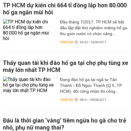
TP HCM dự kiến chi 664 tỉ đồng lắp hơn 80.000
hố ga ngăn mùi hôi
Đầu tháng 7/2017, TP HCM sẽ bắt
đầu lắp đặt thử nghiệm miệng hố ga
thu gom nước có chức năng...
THỜI SỰ
04:43 | 19/06/2017
Thấy quan tài khi đào hố ga tại chợ phụ tùng xe
máy lớn nhất TP HCM
Đang đào hố ga tại ngã tư Tân
Thành - Đỗ Ngọc Thạnh (Q.5, TP
HCM), đội công nhân thi công...
THỜI SỰ
08:41 | 09/06/2017
Đâu là thời gian ‘vàng’ tiêm ngừa ho gà cho trẻ
nhỏ, phụ nữ mang thai?