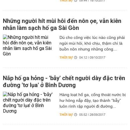
THỜI SỰ
09:44 | 18/10/2017
Những người hít mùi hôi đến nôn ọe, vẫn kiên
nhẫn làm sạch hố ga Sài Gòn
Dù cho công việc lúc nào cũng phải
ngửi mùi hôi, khó chịu, thậm chí là
buồn nôn nhưng những công...
THỜI SỰ
04:12 | 09/10/2017
Nắp hố ga hỏng - 'bẫy' chết người dày đặc trên
đường 'tơ lụa' ở Bình Dương
Hàng loạt hố ga, cống thoát nước bị
hư hỏng nắp đậy, tạo thành “bẫy”
luôn rình rập người đi đường...
THỜI SỰ
05:52 | 28/09/2017