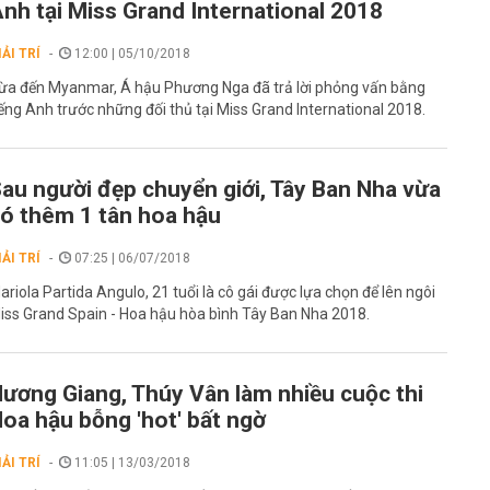
nh tại Miss Grand International 2018
IẢI TRÍ
12:00 | 05/10/2018
ừa đến Myanmar, Á hậu Phương Nga đã trả lời phỏng vấn bằng
iếng Anh trước những đối thủ tại Miss Grand International 2018.
au người đẹp chuyển giới, Tây Ban Nha vừa
ó thêm 1 tân hoa hậu
IẢI TRÍ
07:25 | 06/07/2018
ariola Partida Angulo, 21 tuổi là cô gái được lựa chọn để lên ngôi
iss Grand Spain - Hoa hậu hòa bình Tây Ban Nha 2018.
ương Giang, Thúy Vân làm nhiều cuộc thi
oa hậu bỗng 'hot' bất ngờ
IẢI TRÍ
11:05 | 13/03/2018