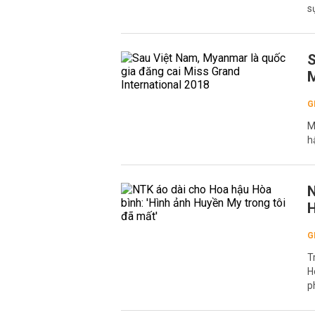
s
S
M
G
M
h
N
H
G
T
H
p