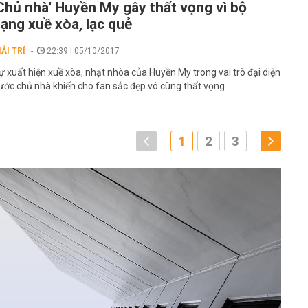
Chủ nhà' Huyền My gây thất vọng vì bộ
ạng xuề xòa, lạc quẻ
IẢI TRÍ
22:39 | 05/10/2017
ự xuất hiện xuề xòa, nhạt nhòa của Huyền My trong vai trò đại diện
ước chủ nhà khiến cho fan sắc đẹp vô cùng thất vọng.
1
2
3