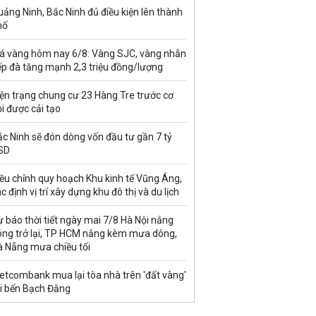
ảng Ninh, Bắc Ninh đủ điều kiện lên thành
hố
iá vàng hôm nay 6/8: Vàng SJC, vàng nhẫn
ếp đà tăng mạnh 2,3 triệu đồng/lượng
ện trạng chung cư 23 Hàng Tre trước cơ
i được cải tạo
c Ninh sẽ đón dòng vốn đầu tư gần 7 tỷ
SD
ều chỉnh quy hoạch Khu kinh tế Vũng Áng,
c định vị trí xây dựng khu đô thị và du lịch
 báo thời tiết ngày mai 7/8 Hà Nội nắng
óng trở lại, TP HCM nắng kèm mưa dông,
à Nẵng mưa chiều tối
etcombank mua lại tòa nhà trên 'đất vàng'
ại bến Bạch Đằng