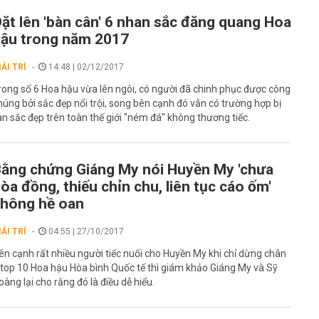
ặt lên 'bàn cân' 6 nhan sắc đăng quang Hoa
ậu trong năm 2017
IẢI TRÍ
14:48 | 02/12/2017
rong số 6 Hoa hậu vừa lên ngôi, có người đã chinh phục được công
húng bởi sắc đẹp nổi trội, song bên cạnh đó vẫn có trường hợp bị
an sắc đẹp trên toàn thế giới "ném đá" không thương tiếc.
ằng chứng Giáng My nói Huyền My 'chưa
òa đồng, thiếu chỉn chu, liên tục cáo ốm'
hông hề oan
IẢI TRÍ
04:55 | 27/10/2017
ên cạnh rất nhiều người tiếc nuối cho Huyền My khi chỉ dừng chân
 top 10 Hoa hậu Hòa bình Quốc tế thì giám khảo Giáng My và Sỹ
oàng lại cho rằng đó là điều dễ hiểu.