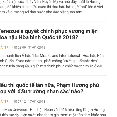
ự xuất hiện của Thúy Vân, Huyền My và mới đây nhất là Hương
iang đã khiến cho nhiều cuộc thi Hoa hậu bất ngờ "hot" lên ở Việt
am và được người dân nước nhà đặc biệt quan tâm.
enezuela quyết chinh phục vương miện
oa hậu Hòa bình Quốc tế 2018?
IẢI TRÍ
23:00 | 31/01/2018
au thành tích Á hậu 1 tại Miss Grand International - Hoa hậu Hòa
ình Quốc tế vào năm ngoái, phải chăng "cường quốc sắc đẹp"
enezuela đang ấp ủ giấc mơ chinh phục chiếc vương miện ở đấu...
ếu thi quốc tế lần nữa, Phạm Hương phù
ợp với 'đấu trường nhan sắc' nào?
IẢI TRÍ
07:12 | 17/01/2018
au Miss Universe - Hoa hậu Hoàn vũ 2015, liệu rằng Phạm Hương
ó tiếp tục đại diện nước nhà tham gia thêm một sân chơi khác như