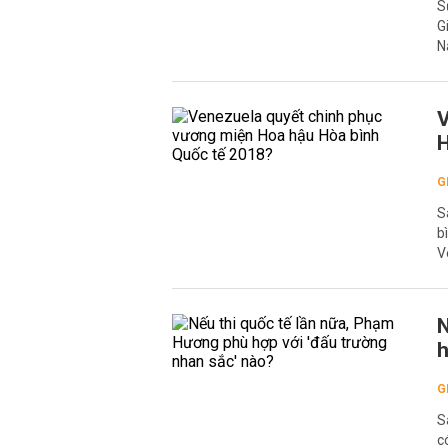
S
G
N
V
H
G
S
b
V
N
h
G
S
c