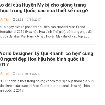
o dài của Huyền My bị cho giống trang
hục Trung Quốc, các nhà thiết kế nói gì?
IẢI TRÍ
23:53 | 17/10/2017
au 4 ngày diễn ra phần thi đầu tiên của cuộc thi Miss Grand
nternational 2017 (Hoa hậu Hòa bình Thế giới), bộ trang phục dân
ộc của đại diện Việt Nam - Á hậu Huyền My - đã lọt vào top 25...
World Designer' Lý Quí Khánh 'có hẹn' cùng
0 người đẹp Hoa hậu hòa bình quốc tế
2017
IẢI TRÍ
12:12 | 06/10/2017
ý Quí Khánh là một trong những khách mời đặc biệt tham gia buổi
ala dinner của cuộc thi Miss Grand International - Hoa hậu hòa
ình quốc tế 2017.