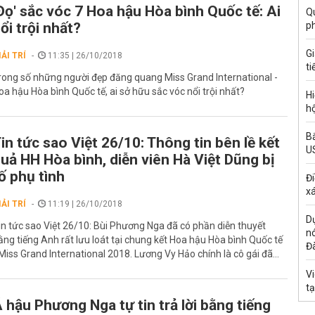
Đọ' sắc vóc 7 Hoa hậu Hòa bình Quốc tế: Ai
Qu
ổi trội nhất?
p
G
IẢI TRÍ
11:35 | 26/10/2018
ti
rong số những người đẹp đăng quang Miss Grand International -
oa hậu Hòa bình Quốc tế, ai sở hữu sắc vóc nổi trội nhất?
Hi
hộ
Bắ
in tức sao Việt 26/10: Thông tin bên lề kết
U
uả HH Hòa bình, diễn viên Hà Việt Dũng bị
ố phụ tình
Đi
xá
IẢI TRÍ
11:19 | 26/10/2018
Dự
in tức sao Việt 26/10: Bùi Phương Nga đã có phần diễn thuyết
n
ằng tiếng Anh rất lưu loát tại chung kết Hoa hậu Hòa bình Quốc tế
Đ
 Miss Grand International 2018. Lương Vy Hảo chính là cô gái đã...
Vi
t
 hậu Phương Nga tự tin trả lời bằng tiếng