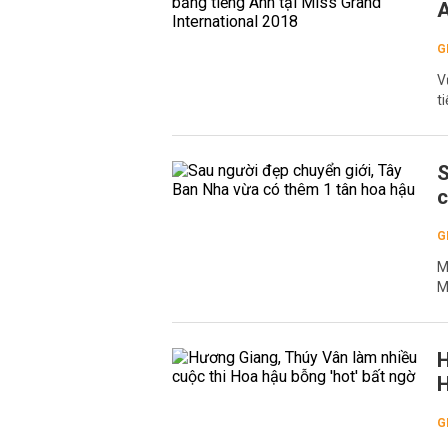
A
G
V
t
S
c
G
M
M
H
H
G