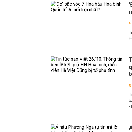
'
n
G
T
H
T
q
t
G
T
b
-
Á