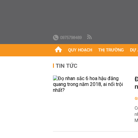
0975798489
QUY HOẠCH
THỊ TRƯỜNG
DỰ 
TIN TỨC
Đ
n
G
C
n
M