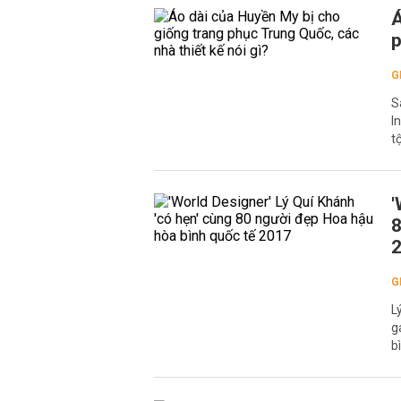
Á
p
G
S
I
t
'
8
G
L
g
b