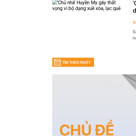
'
d
G
S
n
TÌM THEO NGÀY