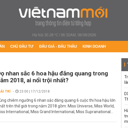
Hà Nội 30.28 °C
|
06:32AM, 06/08/2026
ÁN
CHỦ ĐẦU TƯ
ĐẤU GIÁ - ĐẤU THẦU
KINH DOANH
ọ nhan sắc 6 hoa hậu đăng quang trong
Tr
ăm 2018, ai nổi trội nhất?
l
IẢI TRÍ
23:00 | 17/12/2018
DX
T
ùng chiêm ngưỡng 6 nhan sắc đăng quang 6 cuộc thi hoa hậu lớn
hất trên thế giới trong năm 2018 gồm: Miss Universe, Miss World,
H
iss International, Miss Grand International, Miss Supranational...
t
m