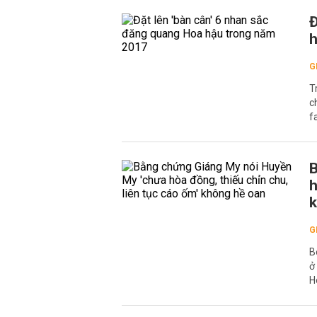
Đ
h
G
T
c
f
B
h
k
G
B
ở
H