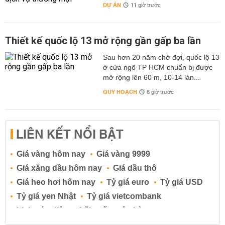
DỰ ÁN
11 giờ trước
Thiết kế quốc lộ 13 mở rộng gần gấp ba lần
Sau hơn 20 năm chờ đợi, quốc lộ 13
ở cửa ngõ TP HCM chuẩn bị được
mở rộng lên 60 m, 10-14 làn...
QUY HOẠCH
6 giờ trước
LIÊN KẾT NỔI BẬT
Giá vàng hôm nay
Giá vàng 9999
Giá xăng dầu hôm nay
Giá dầu thô
Giá heo hơi hôm nay
Tỷ giá euro
Tỷ giá USD
Tỷ giá yen Nhật
Tỷ giá vietcombank
Lịch cúp điện
Lãi suất ngân hàng
Lãi suất tiết kiệm
Lãi suất tiền gửi